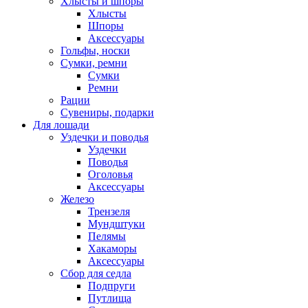
Хлысты и шпоры
Хлысты
Шпоры
Аксессуары
Гольфы, носки
Сумки, ремни
Сумки
Ремни
Рации
Сувениры, подарки
Для лошади
Уздечки и поводья
Уздечки
Поводья
Оголовья
Аксессуары
Железо
Трензеля
Мундштуки
Пелямы
Хакаморы
Аксессуары
Сбор для седла
Подпруги
Путлища