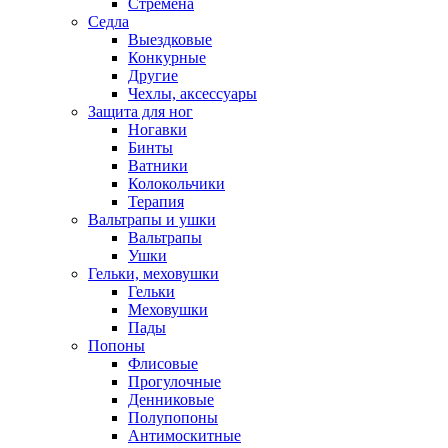
Стремена
Седла
Выездковые
Конкурные
Другие
Чехлы, аксессуары
Защита для ног
Ногавки
Бинты
Ватники
Колокольчики
Терапия
Вальтрапы и ушки
Вальтрапы
Ушки
Гельки, меховушки
Гельки
Меховушки
Пады
Попоны
Флисовые
Прогулочные
Денниковые
Полупопоны
Антимоскитные