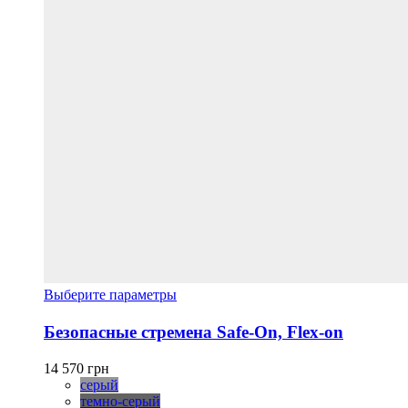
Этот
Выберите параметры
товар
имеет
Безопасные стремена Safe-On, Flex-on
несколько
вариаций.
14 570
грн
Опции
серый
можно
темно-серый