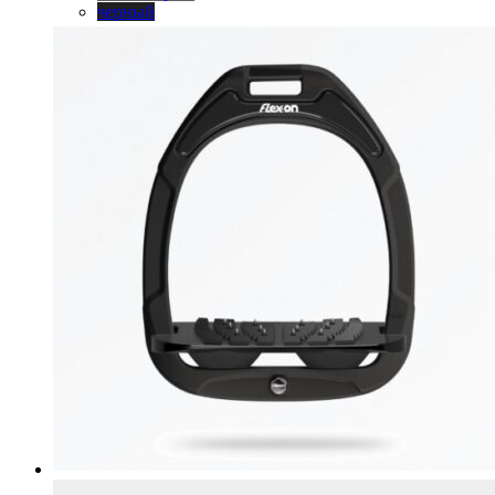
выбрать
черный
на
странице
товара.