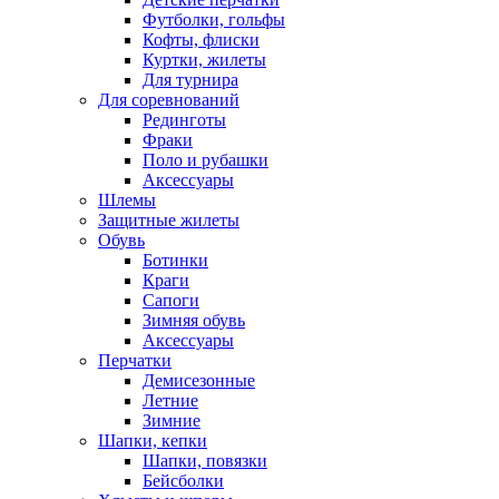
Футболки, гольфы
Кофты, флиски
Куртки, жилеты
Для турнира
Для соревнований
Рединготы
Фраки
Поло и рубашки
Аксессуары
Шлемы
Защитные жилеты
Обувь
Ботинки
Краги
Сапоги
Зимняя обувь
Аксессуары
Перчатки
Демисезонные
Летние
Зимние
Шапки, кепки
Шапки, повязки
Бейсболки