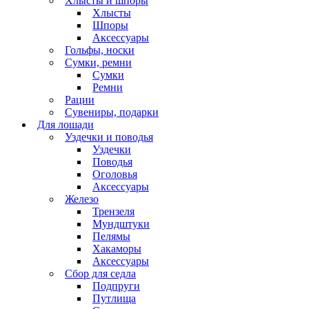
Хлысты и шпоры
Хлысты
Шпоры
Аксессуары
Гольфы, носки
Сумки, ремни
Сумки
Ремни
Рации
Сувениры, подарки
Для лошади
Уздечки и поводья
Уздечки
Поводья
Оголовья
Аксессуары
Железо
Трензеля
Мундштуки
Пелямы
Хакаморы
Аксессуары
Сбор для седла
Подпруги
Путлища