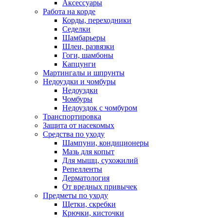
Аксессуары
Работа на корде
Корды, переходники
Седелки
Шамбарьеры
Шлеи, развязки
Гоги, шамбоны
Капцунги
Мартингалы и шпрунты
Недоуздки и чомбуры
Недоуздки
Чомбуры
Недоуздок с чомбуром
Транспортировка
Защита от насекомых
Средства по уходу
Шампуни, кондиционеры
Мазь для копыт
Для мышц, сухожилий
Репелленты
Дерматология
От вредных привычек
Предметы по уходу
Щетки, скребки
Крючки, кисточки