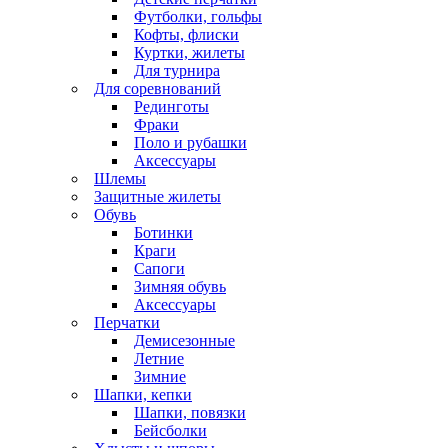
Футболки, гольфы
Кофты, флиски
Куртки, жилеты
Для турнира
Для соревнований
Рединготы
Фраки
Поло и рубашки
Аксессуары
Шлемы
Защитные жилеты
Обувь
Ботинки
Краги
Сапоги
Зимняя обувь
Аксессуары
Перчатки
Демисезонные
Летние
Зимние
Шапки, кепки
Шапки, повязки
Бейсболки