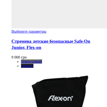
Этот
Выберите параметры
товар
имеет
Стремена детские безопасные Safe-On
несколько
Junior, Flex-on
вариаций.
Опции
можно
9 000
грн
выбрать
темно-серый
на
черный
странице
товара.