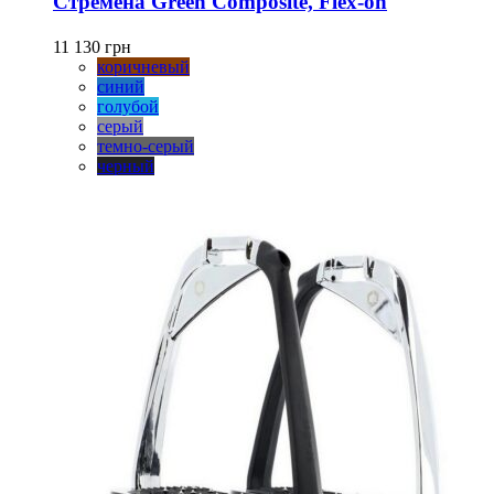
Стремена Green Composite, Flex-on
несколько
вариаций.
11 130
грн
Опции
коричневый
можно
синий
выбрать
голубой
на
серый
странице
темно-серый
товара.
черный