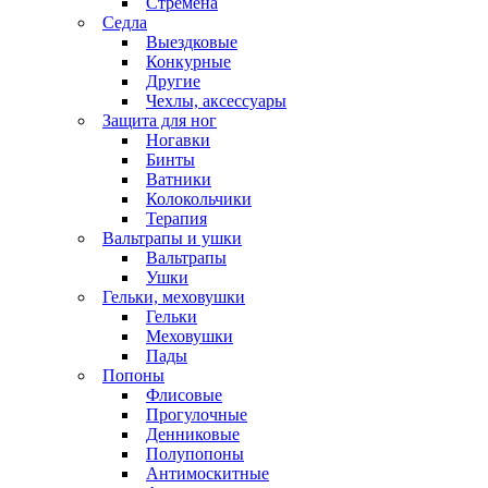
Стремена
Седла
Выездковые
Конкурные
Другие
Чехлы, аксессуары
Защита для ног
Ногавки
Бинты
Ватники
Колокольчики
Терапия
Вальтрапы и ушки
Вальтрапы
Ушки
Гельки, меховушки
Гельки
Меховушки
Пады
Попоны
Флисовые
Прогулочные
Денниковые
Полупопоны
Антимоскитные