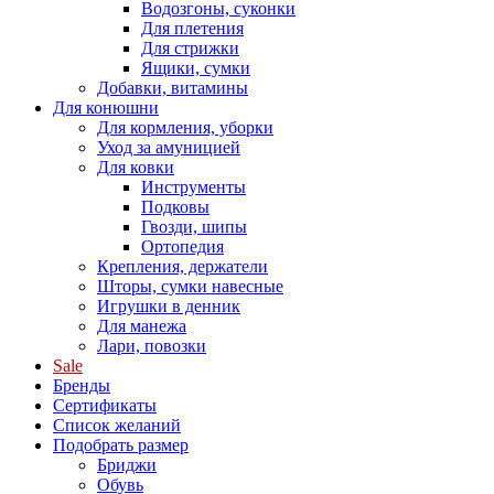
Водозгоны, суконки
Для плетения
Для стрижки
Ящики, сумки
Добавки, витамины
Для конюшни
Для кормления, уборки
Уход за амуницией
Для ковки
Инструменты
Подковы
Гвозди, шипы
Ортопедия
Крепления, держатели
Шторы, сумки навесные
Игрушки в денник
Для манежа
Лари, повозки
Sale
Бренды
Сертификаты
Список желаний
Подобрать размер
Бриджи
Обувь