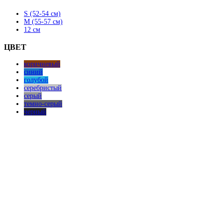
странице
товара.
S (52-54 см)
M (55-57 см)
12 см
ЦВЕТ
коричневый
синий
голубой
серебристый
серый
темно-серый
черный