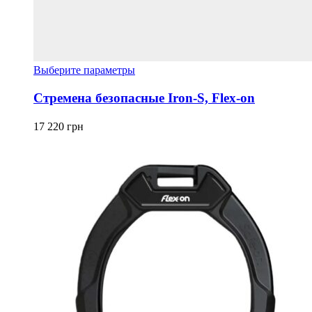
Этот
Выберите параметры
товар
имеет
Стремена безопасные Iron-S, Flex-on
несколько
вариаций.
17 220
грн
Опции
можно
выбрать
на
странице
товара.