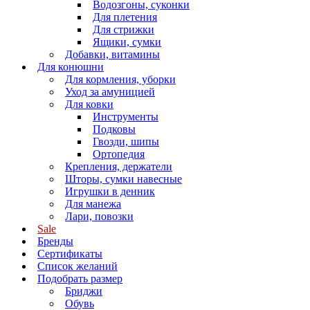
Водозгоны, суконки
Для плетения
Для стрижки
Ящики, сумки
Добавки, витамины
Для конюшни
Для кормления, уборки
Уход за амуницией
Для ковки
Инструменты
Подковы
Гвозди, шипы
Ортопедия
Крепления, держатели
Шторы, сумки навесные
Игрушки в денник
Для манежа
Лари, повозки
Sale
Бренды
Сертификаты
Список желаний
Подобрать размер
Бриджи
Обувь