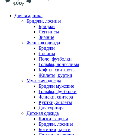
Для всадника
Бриджи, лосины
Бриджи
Леггинсы
Зимние
Женская одежда
Бриджи
Лосины
Поло, футболки
Гольфы, лонгсливы
Кофты, свитшоты
Жилеты, куртки
Мужская одежда
Бриджи мужские
Гольфы, футболки
Флиски, свитера
Куртки, жилеты
Для турнира
Детская одежда
Каски, защита
Бриджи, лосины
Ботинки, краги
Детские перчатки