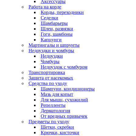
Аксессуары
Работа на корде
Корды, переходники
Седелки
Шамбарьеры
Шлеи, развязки
Гоги, шамбоны
Капцунги
Мартингалы и шпрунты
Недоуздки и чомбуры
Недоуздки
Чомбуры
Недоуздок с чомбуром
Транспортировка
Защита от насекомых
Средства по уходу
Шампуни, кондиционеры
Мазь для копыт
Для мышц, сухожилий
Репелленты
Дерматология
От вредных привычек
Предметы по уходу
Щетки, скребки
Крючки, кисточки