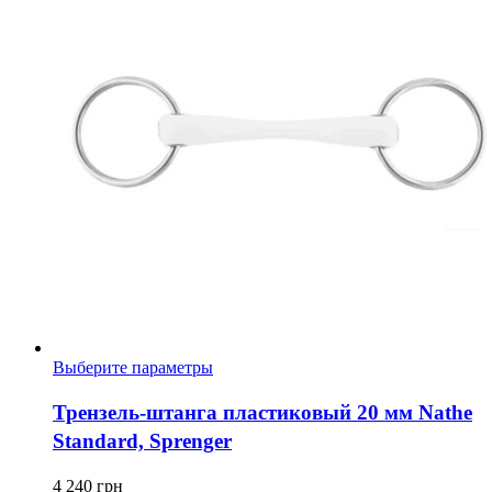
Этот
Выберите параметры
товар
имеет
Трензель-штанга пластиковый 20 мм Nathe
несколько
Standard, Sprenger
вариаций.
Опции
можно
4 240
грн