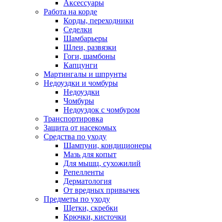
Аксессуары
Работа на корде
Корды, переходники
Седелки
Шамбарьеры
Шлеи, развязки
Гоги, шамбоны
Капцунги
Мартингалы и шпрунты
Недоуздки и чомбуры
Недоуздки
Чомбуры
Недоуздок с чомбуром
Транспортировка
Защита от насекомых
Средства по уходу
Шампуни, кондиционеры
Мазь для копыт
Для мышц, сухожилий
Репелленты
Дерматология
От вредных привычек
Предметы по уходу
Щетки, скребки
Крючки, кисточки