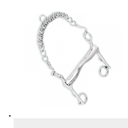
можно
выбрать
на
странице
товара.