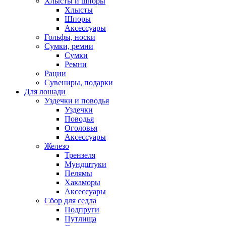
Хлысты и шпоры
Хлысты
Шпоры
Аксессуары
Гольфы, носки
Сумки, ремни
Сумки
Ремни
Рации
Сувениры, подарки
Для лошади
Уздечки и поводья
Уздечки
Поводья
Оголовья
Аксессуары
Железо
Трензеля
Мундштуки
Пелямы
Хакаморы
Аксессуары
Сбор для седла
Подпруги
Путлища