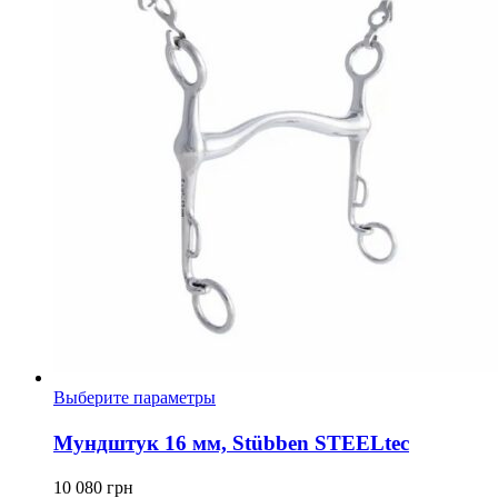
Этот
Выберите параметры
товар
имеет
Мундштук 16 мм, Stübben STEELtec
несколько
вариаций.
10 080
грн
Опции