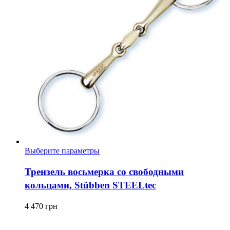
Этот
Выберите параметры
товар
имеет
Трензель восьмерка со свободными
несколько
кольцами, Stübben STEELtec
вариаций.
Опции
можно
4 470
грн
выбрать
на