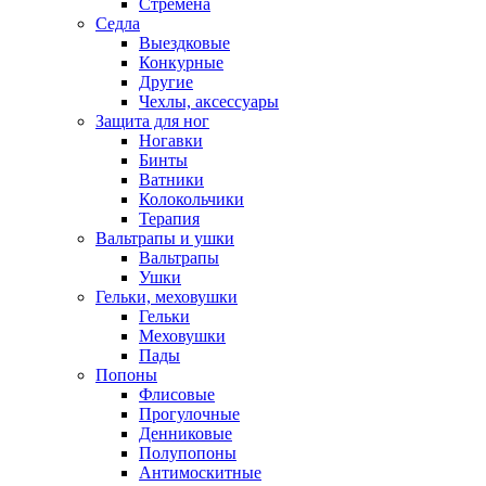
Стремена
Седла
Выездковые
Конкурные
Другие
Чехлы, аксессуары
Защита для ног
Ногавки
Бинты
Ватники
Колокольчики
Терапия
Вальтрапы и ушки
Вальтрапы
Ушки
Гельки, меховушки
Гельки
Меховушки
Пады
Попоны
Флисовые
Прогулочные
Денниковые
Полупопоны
Антимоскитные