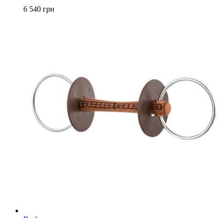
вариаций.
6 540
грн
Опции
можно
выбрать
на
странице
товара.