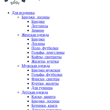
Для всадника
Бриджи, лосины
Бриджи
Леггинсы
Зимние
Женская одежда
Бриджи
Лосины
Поло, футболки
Гольфы, лонгсливы
Кофты, свитшоты
Жилеты, куртки
Мужская одежда
Бриджи мужские
Гольфы, футболки
Флиски, свитера
Куртки, жилеты
Для турнира
Детская одежда
Каски, защита
Бриджи, лосины
Ботинки, краги
Детские перчатки