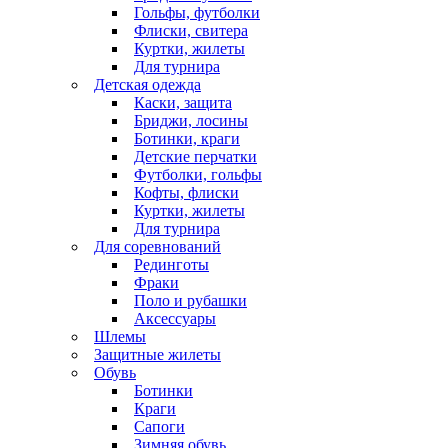
Гольфы, футболки
Флиски, свитера
Куртки, жилеты
Для турнира
Детская одежда
Каски, защита
Бриджи, лосины
Ботинки, краги
Детские перчатки
Футболки, гольфы
Кофты, флиски
Куртки, жилеты
Для турнира
Для соревнований
Рединготы
Фраки
Поло и рубашки
Аксессуары
Шлемы
Защитные жилеты
Обувь
Ботинки
Краги
Сапоги
Зимняя обувь