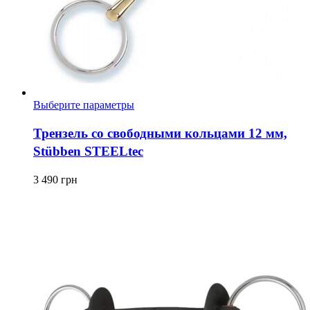
Этот
Выберите параметры
товар
имеет
Трензель со свободными кольцами 12 мм,
несколько
Stübben STEELtec
вариаций.
Опции
можно
3 490
грн
выбрать
на
странице
товара.