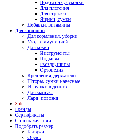
Водозгоны, суконки
Для плетения
Для стрижки
Ящики, сумки
Добавки, витамины
Для конюшни
Для кормления, уборки
Уход за амуницией
Для ковки
Инструменты
Подковы
Гвозди, шипы
Ортопедия
Крепления, держатели
Шторы, сумки навесные
Игрушки в денник
Для манежа
Лари, повозки
Sale
Бренды
Сертификаты
Список желаний
Подобрать размер
Бриджи
Обувь