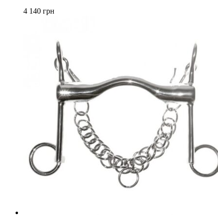
вариаций.
4 140
грн
Опции
можно
выбрать
на
странице
товара.