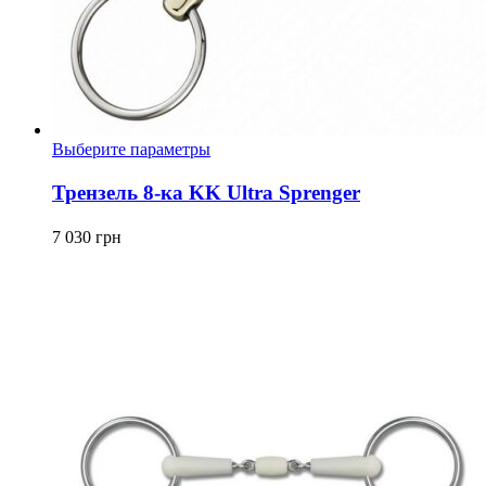
Этот
Выберите параметры
товар
имеет
Трензель 8-ка KK Ultra Sprenger
несколько
вариаций.
7 030
грн
Опции
можно
выбрать
на
странице
товара.