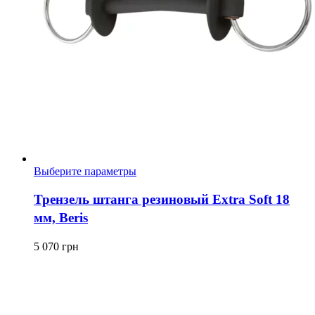
Этот
Выберите параметры
товар
имеет
Трензель штанга резиновый Extra Soft 18
несколько
мм, Beris
вариаций.
Опции
можно
5 070
грн
выбрать
на
странице
товара.