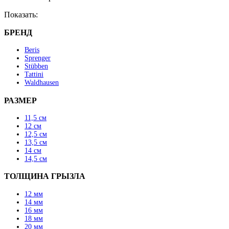
выбрать
Показать:
на
странице
БРЕНД
товара.
Beris
Sprenger
Stübben
Tattini
Waldhausen
РАЗМЕР
11,5 см
12 см
12,5 см
13,5 см
14 см
14,5 см
ТОЛЩИНА ГРЫЗЛА
12 мм
14 мм
16 мм
18 мм
20 мм