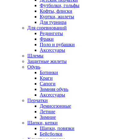
Футболки, гольфы
Кофты, флиски
Куртки, жилеты
Для турнира
Для соревнований
Рединготы
Фраки
Поло и рубашки
Аксессуары
Шлемы
Защитные жилеты
Обувь
Ботинки
Краги
Сапоги
Зимняя обувь
Аксессуары
Перчатки
Демисезонные
Летние
Зимние
Шапки, кепки
Шапки, повязки
Бейсболки