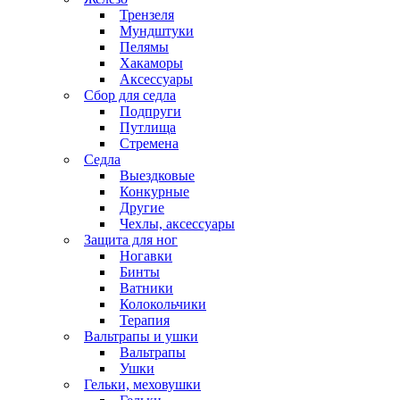
Трензеля
Мундштуки
Пелямы
Хакаморы
Аксессуары
Сбор для седла
Подпруги
Путлища
Стремена
Седла
Выездковые
Конкурные
Другие
Чехлы, аксессуары
Защита для ног
Ногавки
Бинты
Ватники
Колокольчики
Терапия
Вальтрапы и ушки
Вальтрапы
Ушки
Гельки, меховушки