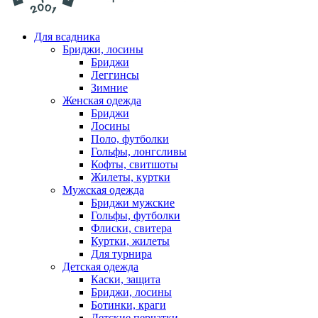
Для всадника
Бриджи, лосины
Бриджи
Леггинсы
Зимние
Женская одежда
Бриджи
Лосины
Поло, футболки
Гольфы, лонгсливы
Кофты, свитшоты
Жилеты, куртки
Мужская одежда
Бриджи мужские
Гольфы, футболки
Флиски, свитера
Куртки, жилеты
Для турнира
Детская одежда
Каски, защита
Бриджи, лосины
Ботинки, краги
Детские перчатки