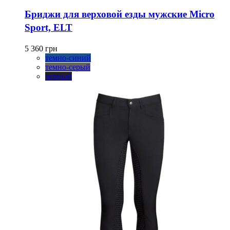
товар
имеет
Бриджи для верховой езды мужские Micro
несколько
Sport, ELT
вариаций.
Опции
можно
5 360
грн
выбрать
темно-синий
на
темно-серый
странице
черный
товара.