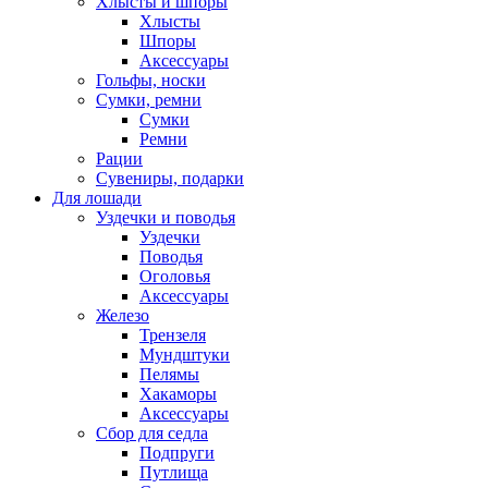
Хлысты и шпоры
Хлысты
Шпоры
Аксессуары
Гольфы, носки
Сумки, ремни
Сумки
Ремни
Рации
Сувениры, подарки
Для лошади
Уздечки и поводья
Уздечки
Поводья
Оголовья
Аксессуары
Железо
Трензеля
Мундштуки
Пелямы
Хакаморы
Аксессуары
Сбор для седла
Подпруги
Путлища