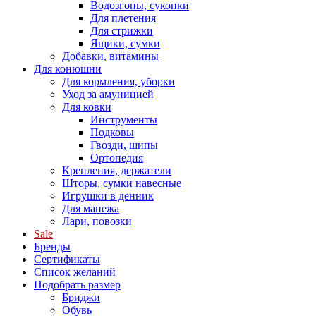
Водозгоны, суконки
Для плетения
Для стрижки
Ящики, сумки
Добавки, витамины
Для конюшни
Для кормления, уборки
Уход за амуницией
Для ковки
Инструменты
Подковы
Гвозди, шипы
Ортопедия
Крепления, держатели
Шторы, сумки навесные
Игрушки в денник
Для манежа
Лари, повозки
Sale
Бренды
Сертификаты
Список желаний
Подобрать размер
Бриджи
Обувь