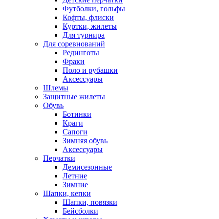
Футболки, гольфы
Кофты, флиски
Куртки, жилеты
Для турнира
Для соревнований
Рединготы
Фраки
Поло и рубашки
Аксессуары
Шлемы
Защитные жилеты
Обувь
Ботинки
Краги
Сапоги
Зимняя обувь
Аксессуары
Перчатки
Демисезонные
Летние
Зимние
Шапки, кепки
Шапки, повязки
Бейсболки