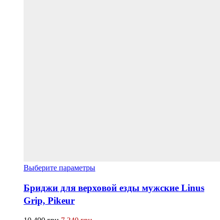
Этот
Выберите параметры
товар
имеет
Бриджи для верховой езды мужские Linus
несколько
Grip, Pikeur
вариаций.
Опции
Первоначальная
Текущая