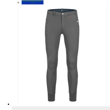
на
темно-синий
странице
товара.