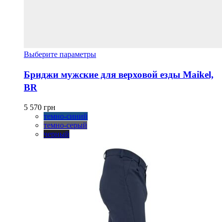
Этот
Выберите параметры
товар
имеет
Бриджи мужские для верховой езды Maikel,
несколько
BR
вариаций.
Опции
можно
5 570
грн
выбрать
темно-синий
на
темно-серый
странице
черный
товара.