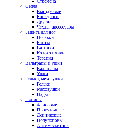
Стремена
Седла
Выездковые
Конкурные
Другие
Чехлы, аксессуары
Защита для ног
Ногавки
Бинты
Ватники
Колокольчики
Терапия
Вальтрапы и ушки
Вальтрапы
Ушки
Гельки, меховушки
Гельки
Меховушки
Пады
Попоны
Флисовые
Прогулочные
Денниковые
Полупопоны
Антимоскитные