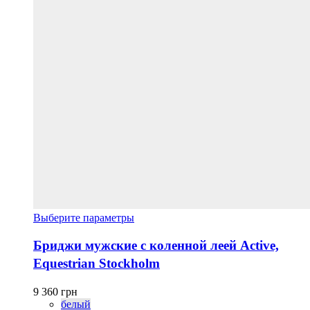
Этот
Выберите параметры
товар
имеет
Бриджи мужские с коленной леей Active,
несколько
Equestrian Stockholm
вариаций.
Опции
можно
9 360
грн
выбрать
белый