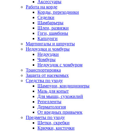
Аксессуары
Работа на корде
Корды, переходники
Седелки
Шамбарьеры
Шлеи, развязки
Гоги, шамбоны
Капцунги
Мартингалы и шпрунты
Недоуздки и чомбуры
Недоуздки
Чомбуры
Недоуздок с чомбуром
Транспортировка
Защита от насекомых
Средства по уходу
Шампуни, кондиционеры
Мазь для копыт
Для мышц, сухожилий
Репелленты
Дерматология
От вредных привычек
Предметы по уходу
Щетки, скребки
Крючки, кисточки