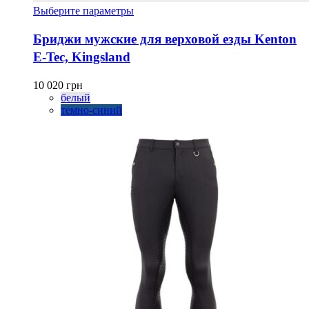
Этот
Выберите параметры
товар
имеет
Бриджи мужские для верховой езды Kenton
несколько
E-Tec, Kingsland
вариаций.
Опции
можно
10 020
грн
выбрать
белый
на
темно-синий
странице
товара.