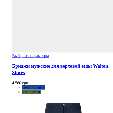
Этот
Выберите параметры
товар
имеет
Бриджи мужские для верховой езды Walton,
несколько
Shires
вариаций.
Опции
можно
4 580
грн
выбрать
темно-синий
на
оливковый
странице
товара.