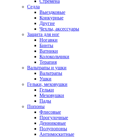
Стремена
Седла
Выездковые
Конкурные
Другие
Чехлы, аксессуары
Защита для ног
Ногавки
Бинты
Ватники
Колокольчики
Терапия
Вальтрапы и ушки
Вальтрапы
Ушки
Гельки, меховушки
Гельки
Меховушки
Пады
Попоны
Флисовые
Прогулочные
Денниковые
Полупопоны
Антимоскитные