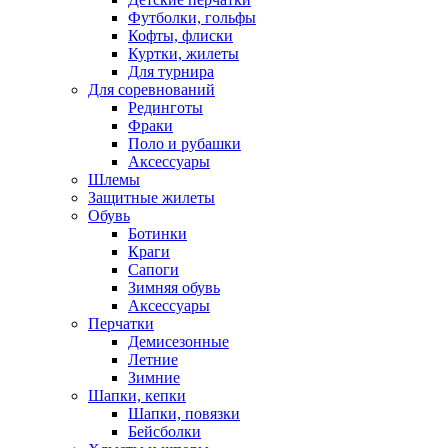
Футболки, гольфы
Кофты, флиски
Куртки, жилеты
Для турнира
Для соревнований
Рединготы
Фраки
Поло и рубашки
Аксессуары
Шлемы
Защитные жилеты
Обувь
Ботинки
Краги
Сапоги
Зимняя обувь
Аксессуары
Перчатки
Демисезонные
Летние
Зимние
Шапки, кепки
Шапки, повязки
Бейсболки