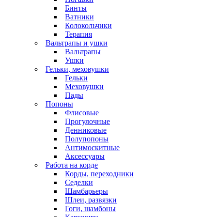
Бинты
Ватники
Колокольчики
Терапия
Вальтрапы и ушки
Вальтрапы
Ушки
Гельки, меховушки
Гельки
Меховушки
Пады
Попоны
Флисовые
Прогулочные
Денниковые
Полупопоны
Антимоскитные
Аксессуары
Работа на корде
Корды, переходники
Седелки
Шамбарьеры
Шлеи, развязки
Гоги, шамбоны