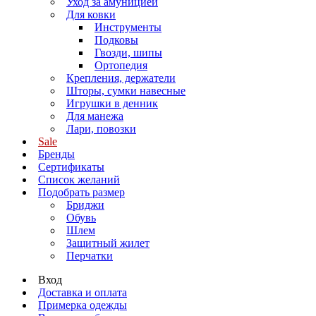
Уход за амуницией
Для ковки
Инструменты
Подковы
Гвозди, шипы
Ортопедия
Крепления, держатели
Шторы, сумки навесные
Игрушки в денник
Для манежа
Лари, повозки
Sale
Бренды
Сертификаты
Список желаний
Подобрать размер
Бриджи
Обувь
Шлем
Защитный жилет
Перчатки
Вход
Доставка и оплата
Примерка одежды