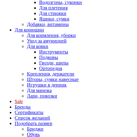
Водозгоны, суконки
Для плетения
Для стрижки
Ящики, сумки
Добавки, витамины
Для конюшни
Для кормления, уборки
Уход за амуницией
Для ковки
Инструменты
Подковы
Гвозди, шипы
Ортопедия
Крепления, держатели
Шторы, сумки навесные
Игрушки в денник
Для манежа
Лари, повозки
Sale
Бренды
Сертификаты
Список желаний
Подобрать размер
Бриджи
Обувь