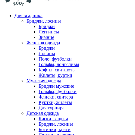
Для всадника
Бриджи, лосины
Бриджи
Леггинсы
Зимние
Женская одежда
Бриджи
Лосины
Поло, футболки
Гольфы, лонгсливы
Кофты, свитшоты
Жилеты, куртки
Мужская одежда
Бриджи мужские
Гольфы, футболки
Флиски, свитера
Куртки, жилеты
Для турнира
Детская одежда
Каски, защита
Бриджи, лосины
Ботинки, краги
Детские перчатки