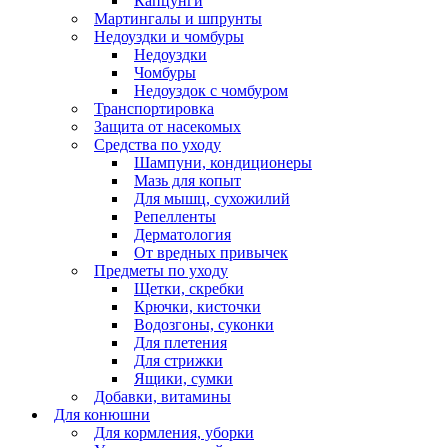
Капцунги
Мартингалы и шпрунты
Недоуздки и чомбуры
Недоуздки
Чомбуры
Недоуздок с чомбуром
Транспортировка
Защита от насекомых
Средства по уходу
Шампуни, кондиционеры
Мазь для копыт
Для мышц, сухожилий
Репелленты
Дерматология
От вредных привычек
Предметы по уходу
Щетки, скребки
Крючки, кисточки
Водозгоны, суконки
Для плетения
Для стрижки
Ящики, сумки
Добавки, витамины
Для конюшни
Для кормления, уборки