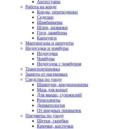
Аксессуары
Работа на корде
Корды, переходники
Седелки
Шамбарьеры
Шлеи, развязки
Гоги, шамбоны
Капцунги
Мартингалы и шпрунты
Недоуздки и чомбуры
Недоуздки
Чомбуры
Недоуздок с чомбуром
Транспортировка
Защита от насекомых
Средства по уходу
Шампуни, кондиционеры
Мазь для копыт
Для мышц, сухожилий
Репелленты
Дерматология
От вредных привычек
Предметы по уходу
Щетки, скребки
Крючки, кисточки