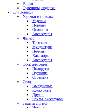
Рации
Сувениры, подарки
Для лошади
Уздечки и поводья
Уздечки
Поводья
Оголовья
Аксессуары
Железо
Трензеля
Мундштуки
Пелямы
Хакаморы
Аксессуары
Сбор для седла
Подпруги
Путлища
Стремена
Седла
Выездковые
Конкурные
Другие
Чехлы, аксессуары
Защита для ног
Ногавки