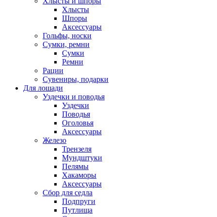
Хлысты и шпоры
Хлысты
Шпоры
Аксессуары
Гольфы, носки
Сумки, ремни
Сумки
Ремни
Рации
Сувениры, подарки
Для лошади
Уздечки и поводья
Уздечки
Поводья
Оголовья
Аксессуары
Железо
Трензеля
Мундштуки
Пелямы
Хакаморы
Аксессуары
Сбор для седла
Подпруги
Путлища