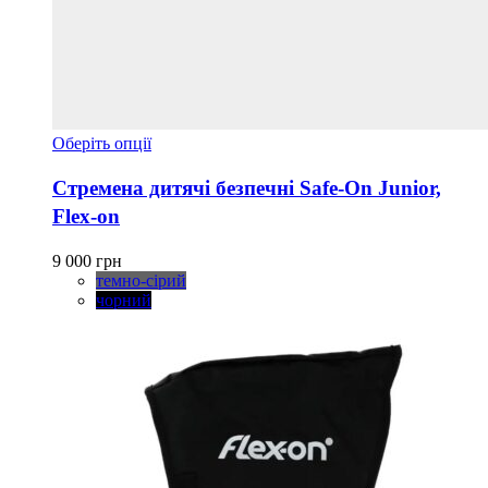
Цей
Оберіть опції
товар
має
Стремена дитячі безпечні Safe-On Junior,
кілька
Flex-on
варіантів.
Параметри
можна
9 000
грн
вибрати
темно-сірий
на
чорний
сторінці
товару