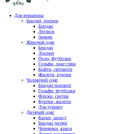
Для вершника
Бриджі, лосини
Бриджі
Легінси
Зимові
Жіночий одяг
Бриджі
Лосини
Поло, футболки
Гольфи, лонгсліви
Кофти, світшоти
Жилети, куртки
Чоловічий одяг
Бриджі чоловічі
Гольфи, футболки
Фліски, светри
Куртки, жилети
Для турніру
Дитячий одяг
Каски, захист
Бриджі дитячі
Черевики, краги
Дитячі рукавички