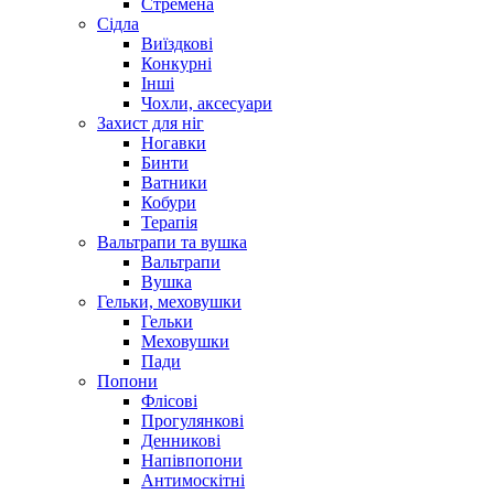
Стремена
Сідла
Виїздкові
Конкурні
Інші
Чохли, аксесуари
Захист для ніг
Ногавки
Бинти
Ватники
Кобури
Терапія
Вальтрапи та вушка
Вальтрапи
Вушка
Гельки, меховушки
Гельки
Меховушки
Пади
Попони
Флісові
Прогулянкові
Денникові
Напівпопони
Антимоскітні