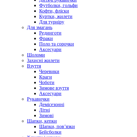
Футболки, гольфи
Кофти, фліски
Куртки, жилети
Для турніру
Для змагань
Рединготи
Фраки
Поло та сорочки
Аксесуари
Шоломи
Захисні жилети
Взуття
Черевики
Краги
Чоботи
Зимове взуття
Аксесуари
Рукавички
Демісезонні
Літні
Зимові
Шапки, кепки
Шапки, пов’язки
Бейсболки