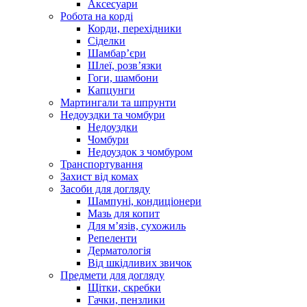
Аксесуари
Робота на корді
Корди, перехідники
Сіделки
Шамбар’єри
Шлеї, розв’язки
Гоги, шамбони
Капцунги
Мартингали та шпрунти
Недоуздки та чомбури
Недоуздки
Чомбури
Недоуздок з чомбуром
Транспортування
Захист від комах
Засоби для догляду
Шампуні, кондиціонери
Мазь для копит
Для м’язів, сухожиль
Репеленти
Дерматологія
Від шкідливих звичок
Предмети для догляду
Щітки, скребки
Гачки, пензлики