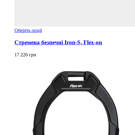
Цей
Оберіть опції
товар
має
Стремена безпечні Iron-S, Flex-on
кілька
варіантів.
17 220
грн
Параметри
можна
вибрати
на
сторінці
товару