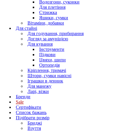
Водозгони, суконки
Для плетіння
Стрижка
Ящики, сумки
Вітаміни, добавки
Для стайні
Для годування, прибирання
Догляд за амуніцією
Для кування
Інструменти
Підкови
Цвяхи, шипи
Ортопедія
Кріплення, тримачі
Штори, сумки навісні
Іграшки в денник
Для манежу
Ларі, візки
Бренди
Sale
Сертифікати
Список бажань
Підібрати розмір
Бриджі
Взуття