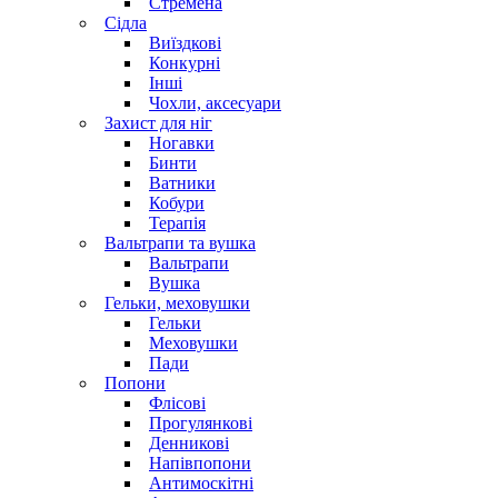
Стремена
Сідла
Виїздкові
Конкурні
Інші
Чохли, аксесуари
Захист для ніг
Ногавки
Бинти
Ватники
Кобури
Терапія
Вальтрапи та вушка
Вальтрапи
Вушка
Гельки, меховушки
Гельки
Меховушки
Пади
Попони
Флісові
Прогулянкові
Денникові
Напівпопони
Антимоскітні