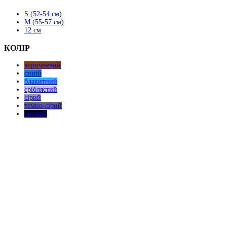
сторінці
товару
S (52-54 см)
M (55-57 см)
12 см
КОЛІР
коричневий
синій
блакитний
сріблястий
сірий
темно-сірий
чорний