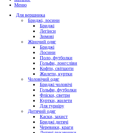
Меню
Для вершника
Бриджі, лосини
Бриджі
Легінси
Зимові
Жіночий одяг
Бриджі
Лосини
Поло, футболки
Гольфи, лонгсліви
Кофти, світшоти
Жилети, куртки
Чоловічий одяг
Бриджі чоловічі
Гольфи, футболки
Фліски, светри
Куртки, жилети
Для турніру
Дитячий одяг
Каски, захист
Бриджі дитячі
Черевики, краги
Дитячі рукавички