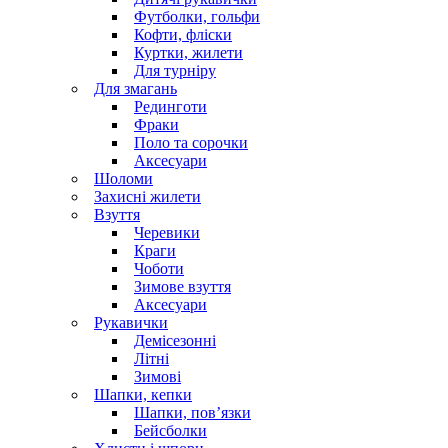
Футболки, гольфи
Кофти, фліски
Куртки, жилети
Для турніру
Для змагань
Рединготи
Фраки
Поло та сорочки
Аксесуари
Шоломи
Захисні жилети
Взуття
Черевики
Краги
Чоботи
Зимове взуття
Аксесуари
Рукавички
Демісезонні
Літні
Зимові
Шапки, кепки
Шапки, пов’язки
Бейсболки