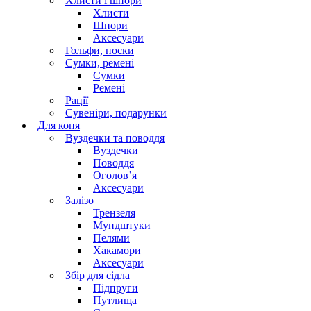
Хлисти і шпори
Хлисти
Шпори
Аксесуари
Гольфи, носки
Сумки, ремені
Сумки
Ремені
Рації
Сувеніри, подарунки
Для коня
Вуздечки та поводдя
Вуздечки
Поводдя
Оголов’я
Аксесуари
Залізо
Трензеля
Мундштуки
Пелями
Хакамори
Аксесуари
Збір для сідла
Підпруги
Путлища