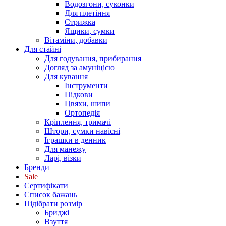
Водозгони, суконки
Для плетіння
Стрижка
Ящики, сумки
Вітаміни, добавки
Для стайні
Для годування, прибирання
Догляд за амуніцією
Для кування
Інструменти
Підкови
Цвяхи, шипи
Ортопедія
Кріплення, тримачі
Штори, сумки навісні
Іграшки в денник
Для манежу
Ларі, візки
Бренди
Sale
Сертифікати
Список бажань
Підібрати розмір
Бриджі
Взуття