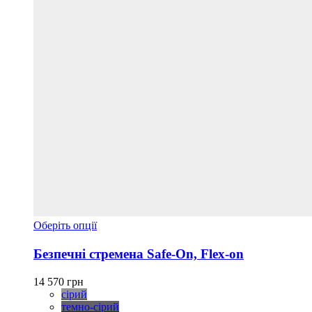
Цей
Оберіть опції
товар
має
Безпечні стремена Safe-On, Flex-on
кілька
варіантів.
14 570
грн
Параметри
сірий
можна
темно-сірий