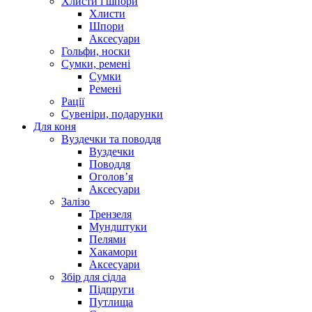
Хлисти і шпори
Хлисти
Шпори
Аксесуари
Гольфи, носки
Сумки, ремені
Сумки
Ремені
Рації
Сувеніри, подарунки
Для коня
Вуздечки та поводдя
Вуздечки
Поводдя
Оголов’я
Аксесуари
Залізо
Трензеля
Мундштуки
Пелями
Хакамори
Аксесуари
Збір для сідла
Підпруги
Путлища