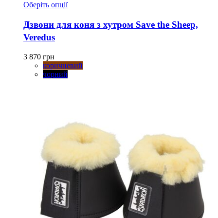
Цей
Оберіть опції
товар
має
Дзвони для коня з хутром Save the Sheep,
кілька
Veredus
варіантів.
Параметри
можна
3 870
грн
вибрати
коричневий
на
чорний
сторінці
товару