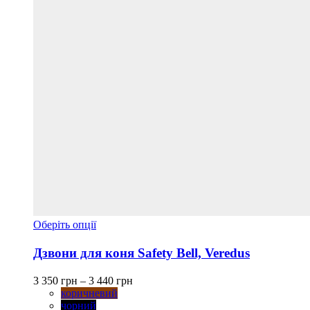
Цей
Оберіть опції
товар
має
Дзвони для коня Safety Bell, Veredus
кілька
варіантів.
Діапазон
3 350
грн
–
3 440
грн
Параметри
цін:
коричневий
можна
від
чорний