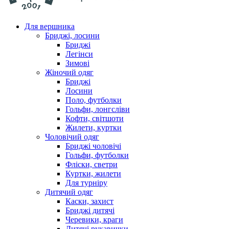
Для вершника
Бриджі, лосини
Бриджі
Легінси
Зимові
Жіночий одяг
Бриджі
Лосини
Поло, футболки
Гольфи, лонгсліви
Кофти, світшоти
Жилети, куртки
Чоловічий одяг
Бриджі чоловічі
Гольфи, футболки
Фліски, светри
Куртки, жилети
Для турніру
Дитячий одяг
Каски, захист
Бриджі дитячі
Черевики, краги
Дитячі рукавички