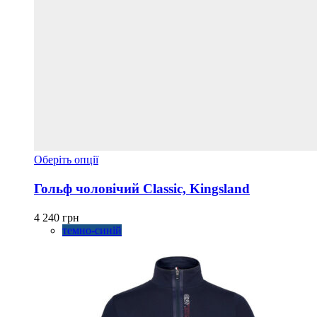
Цей
Оберіть опції
товар
має
Гольф чоловічий Classic, Kingsland
кілька
варіантів.
4 240
грн
Параметри
темно-синій
можна
вибрати
на
сторінці
товару