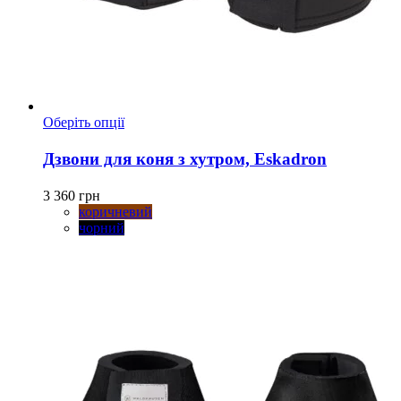
Цей
Оберіть опції
товар
має
Дзвони для коня з хутром, Eskadron
кілька
варіантів.
3 360
грн
Параметри
коричневий
можна
чорний
вибрати
на
сторінці
товару