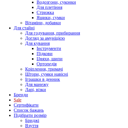
Водозгони, суконки
Для плетіння
Стрижка
Ящики, сумки
Вітаміни, добавки
Для стайні
Для годування, прибирання
Догляд за амуніцією
Для кування
Інструменти
Підкови
Цвяхи, шипи
Ортопедія
Кріплення, тримачі
Штори, сумки навісні
Іграшки в денник
Для манежу
Ларі, візки
Бренди
Sale
Сертифікати
Список бажань
Підібрати розмір
Бриджі
Взуття