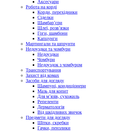
Аксесуари
Робота на корді
Корди, перехідники
Сіделки
Шамбар’єри
Шлеї, розв’язки
Гоги, шамбони
Капцунги
Мартингали та шпрунти
Недоуздки та чомбури
Недоуздки
Чомбури
Недоуздок з чомбуром
Транспортування
Захист від комах
Засоби для догляду
Шампуні, кондиціонери
Мазь для копит
Для м’язів, сухожиль
Репеленти
Дерматологія
Від шкідливих звичок
Предмети для догляду
Щітки, скребки
Гачки, пензлики