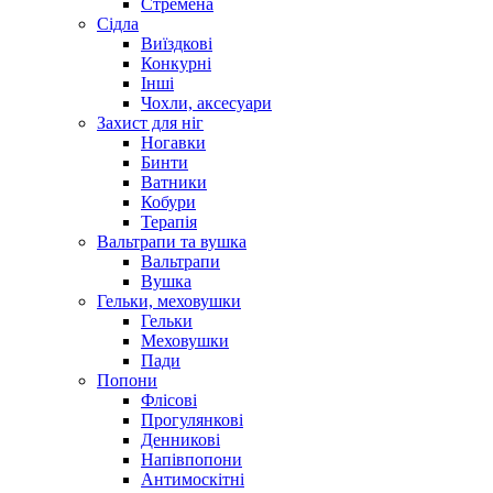
Стремена
Сідла
Виїздкові
Конкурні
Інші
Чохли, аксесуари
Захист для ніг
Ногавки
Бинти
Ватники
Кобури
Терапія
Вальтрапи та вушка
Вальтрапи
Вушка
Гельки, меховушки
Гельки
Меховушки
Пади
Попони
Флісові
Прогулянкові
Денникові
Напівпопони
Антимоскітні