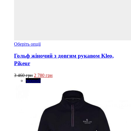
Цей
Оберіть опції
товар
має
Гольф жіночий з довгим рукавом Kleo,
кілька
Pikeur
варіантів.
Параметри
Оригінальна
Поточна
можна
3 460
грн
2 780
грн
ціна:
ціна:
вибрати
чорний
3 460 грн.
2 780 грн.
на
сторінці
товару