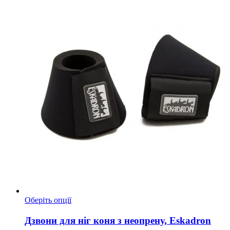
товару
Цей
Оберіть опції
товар
має
Дзвони для ніг коня з неопрену, Eskadron
кілька