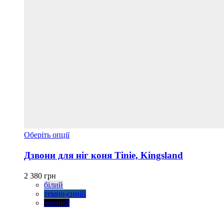
Цей
Оберіть опції
товар
має
Дзвони для ніг коня Tinie, Kingsland
кілька
варіантів.
2 380
грн
Параметри
білий
можна
темно-синій
вибрати
чорний
на
сторінці