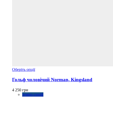
Цей
Оберіть опції
товар
має
Гольф чоловічий Norman, Kingsland
кілька
варіантів.
4 250
грн
Параметри
темно-синій
можна
вибрати
на
сторінці