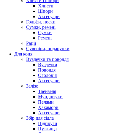
Хлисти і шпори
Хлисти
Шпори
Аксесуари
Гольфи, носки
Сумки, ремені
Сумки
Ремені
Рації
Сувеніри, подарунки
Для коня
Вуздечки та поводдя
Вуздечки
Поводдя
Оголов’я
Аксесуари
Залізо
Трензеля
Мундштуки
Пелями
Хакамори
Аксесуари
Збір для сідла
Підпруги
Путлища