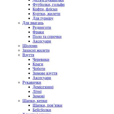
Футболки, гольфи
Кофти, фліски
Куртки, жилети
Для турніру
Для змагань
Рединготи
Фраки
Поло та сорочки
Аксесуари
Шоломи
Захисні жилети
Взуття
Черевики
Краги
Чоботи
Зимове взуття
Аксесуари
Рукавички
Демісезонні
Літні
Зимові
Шапки, кепки
Шапки, пов’язки
Бейсболки