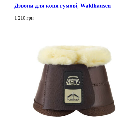
має
Дзвони для коня гумові, Waldhausen
кілька
варіантів.
1 210
грн
Параметри
можна
вибрати
на
сторінці
товару