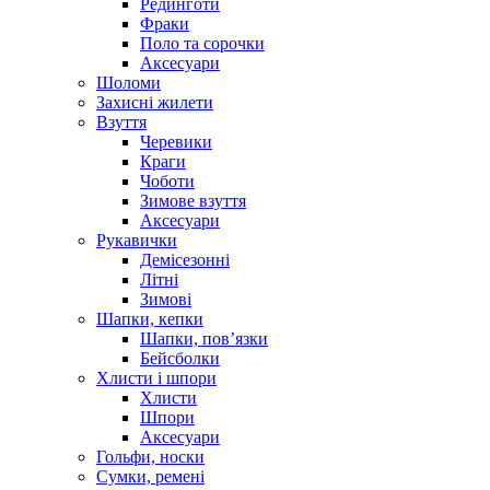
Рединготи
Фраки
Поло та сорочки
Аксесуари
Шоломи
Захисні жилети
Взуття
Черевики
Краги
Чоботи
Зимове взуття
Аксесуари
Рукавички
Демісезонні
Літні
Зимові
Шапки, кепки
Шапки, пов’язки
Бейсболки
Хлисти і шпори
Хлисти
Шпори
Аксесуари
Гольфи, носки
Сумки, ремені