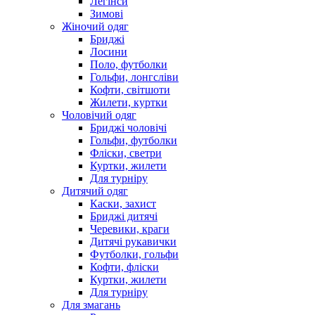
Легінси
Зимові
Жіночий одяг
Бриджі
Лосини
Поло, футболки
Гольфи, лонгсліви
Кофти, світшоти
Жилети, куртки
Чоловічий одяг
Бриджі чоловічі
Гольфи, футболки
Фліски, светри
Куртки, жилети
Для турніру
Дитячий одяг
Каски, захист
Бриджі дитячі
Черевики, краги
Дитячі рукавички
Футболки, гольфи
Кофти, фліски
Куртки, жилети
Для турніру
Для змагань