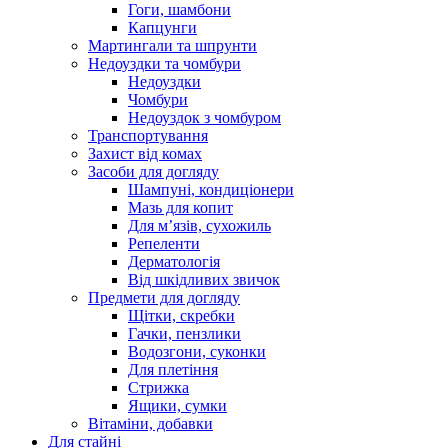
Гоги, шамбони
Капцунги
Мартингали та шпрунти
Недоуздки та чомбури
Недоуздки
Чомбури
Недоуздок з чомбуром
Транспортування
Захист від комах
Засоби для догляду
Шампуні, кондиціонери
Мазь для копит
Для м’язів, сухожиль
Репеленти
Дерматологія
Від шкідливих звичок
Предмети для догляду
Щітки, скребки
Гачки, пензлики
Водозгони, суконки
Для плетіння
Стрижка
Ящики, сумки
Вітаміни, добавки
Для стайні