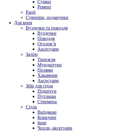
Сумки
Ремені
Рації
Сувеніри, подарунки
Для коня
Вуздечки та поводдя
Вуздечки
Поводдя
Оголов’я
Аксесуари
Залізо
Трензеля
Мундштуки
Пелями
Хакамори
Аксесуари
Збір для сідла
Підпруги
Путлища
Стремена
Сідла
Виїздкові
Конкурні
Інші
Чохли, аксесуари