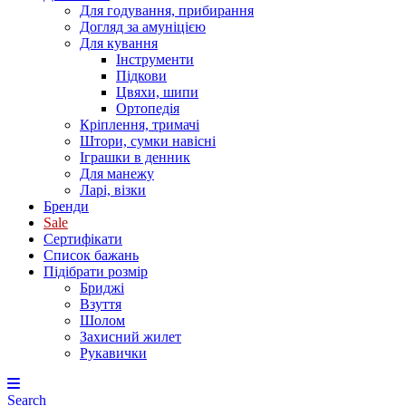
Для годування, прибирання
Догляд за амуніцією
Для кування
Інструменти
Підкови
Цвяхи, шипи
Ортопедія
Кріплення, тримачі
Штори, сумки навісні
Іграшки в денник
Для манежу
Ларі, візки
Бренди
Sale
Сертифікати
Список бажань
Підібрати розмір
Бриджі
Взуття
Шолом
Захисний жилет
Рукавички
Search