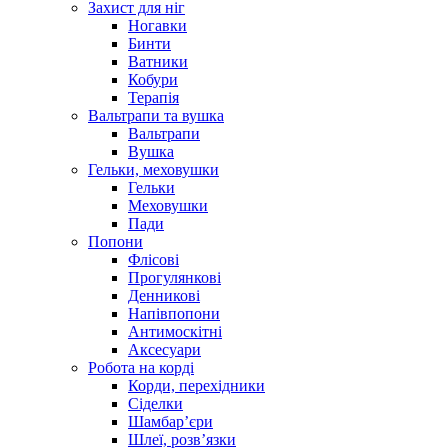
Захист для ніг
Ногавки
Бинти
Ватники
Кобури
Терапія
Вальтрапи та вушка
Вальтрапи
Вушка
Гельки, меховушки
Гельки
Меховушки
Пади
Попони
Флісові
Прогулянкові
Денникові
Напівпопони
Антимоскітні
Аксесуари
Робота на корді
Корди, перехідники
Сіделки
Шамбар’єри
Шлеї, розв’язки