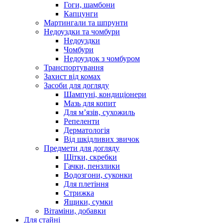
Гоги, шамбони
Капцунги
Мартингали та шпрунти
Недоуздки та чомбури
Недоуздки
Чомбури
Недоуздок з чомбуром
Транспортування
Захист від комах
Засоби для догляду
Шампуні, кондиціонери
Мазь для копит
Для м’язів, сухожиль
Репеленти
Дерматологія
Від шкідливих звичок
Предмети для догляду
Щітки, скребки
Гачки, пензлики
Водозгони, суконки
Для плетіння
Стрижка
Ящики, сумки
Вітаміни, добавки
Для стайні