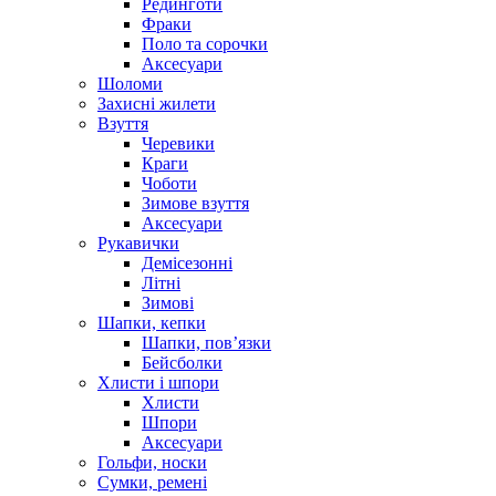
Рединготи
Фраки
Поло та сорочки
Аксесуари
Шоломи
Захисні жилети
Взуття
Черевики
Краги
Чоботи
Зимове взуття
Аксесуари
Рукавички
Демісезонні
Літні
Зимові
Шапки, кепки
Шапки, пов’язки
Бейсболки
Хлисти і шпори
Хлисти
Шпори
Аксесуари
Гольфи, носки
Сумки, ремені