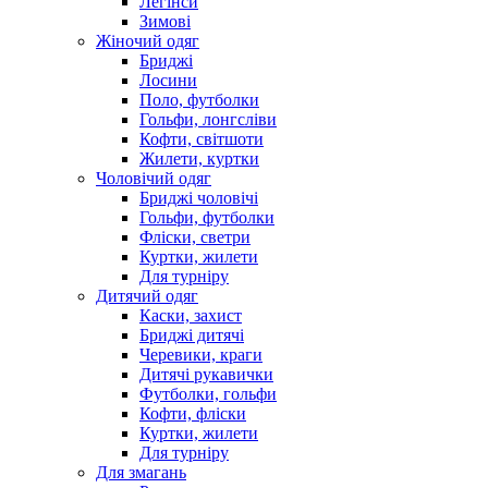
Легінси
Зимові
Жіночий одяг
Бриджі
Лосини
Поло, футболки
Гольфи, лонгсліви
Кофти, світшоти
Жилети, куртки
Чоловічий одяг
Бриджі чоловічі
Гольфи, футболки
Фліски, светри
Куртки, жилети
Для турніру
Дитячий одяг
Каски, захист
Бриджі дитячі
Черевики, краги
Дитячі рукавички
Футболки, гольфи
Кофти, фліски
Куртки, жилети
Для турніру
Для змагань