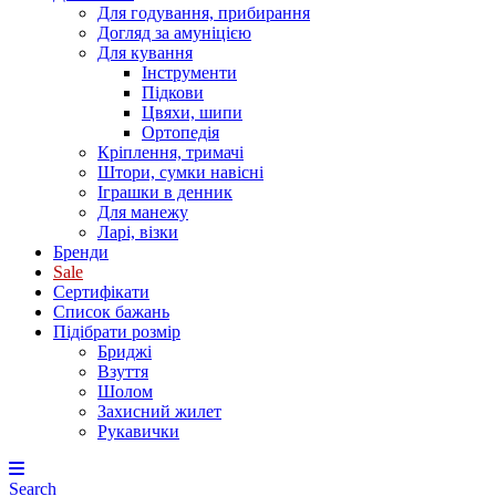
Для годування, прибирання
Догляд за амуніцією
Для кування
Інструменти
Підкови
Цвяхи, шипи
Ортопедія
Кріплення, тримачі
Штори, сумки навісні
Іграшки в денник
Для манежу
Ларі, візки
Бренди
Sale
Сертифікати
Список бажань
Підібрати розмір
Бриджі
Взуття
Шолом
Захисний жилет
Рукавички
Search