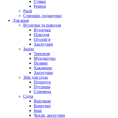
Сумки
Ремені
Рації
Сувеніри, подарунки
Для коня
Вуздечки та поводдя
Вуздечки
Поводдя
Оголов’я
Аксесуари
Залізо
Трензеля
Мундштуки
Пелями
Хакамори
Аксесуари
Збір для сідла
Підпруги
Путлища
Стремена
Сідла
Виїздкові
Конкурні
Інші
Чохли, аксесуари