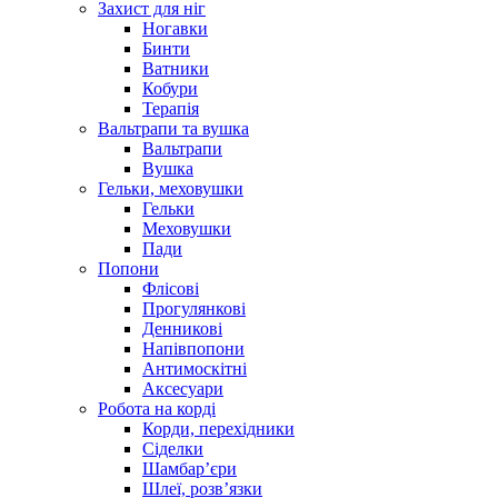
Захист для ніг
Ногавки
Бинти
Ватники
Кобури
Терапія
Вальтрапи та вушка
Вальтрапи
Вушка
Гельки, меховушки
Гельки
Меховушки
Пади
Попони
Флісові
Прогулянкові
Денникові
Напівпопони
Антимоскітні
Аксесуари
Робота на корді
Корди, перехідники
Сіделки
Шамбар’єри
Шлеї, розв’язки