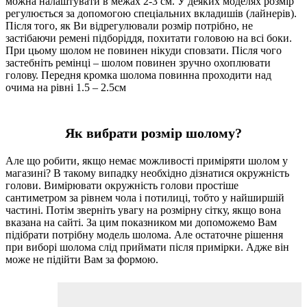
можна налаштувати в межах 2-3 см. У деяких моделях розмір
регулюється за допомогою спеціальних вкладишів (лайнерів).
Після того, як Ви відрегулювали розмір потрібно, не
застібаючи ремені підборіддя, похитати головою на всі боки.
При цьому шолом не повинен нікуди сповзати. Після чого
застебніть ремінці – шолом повинен зручно охоплювати
голову. Передня кромка шолома повинна проходити над
очима на рівні 1.5 – 2.5см
Як вибрати розмір шолому?
Але що робити, якщо немає можливості приміряти шолом у
магазині? В такому випадку необхідно дізнатися окружність
голови. Вимірювати окружність голови простіше
сантиметром за рівнем чола і потилиці, тобто у найширшій
частині. Потім зверніть увагу на розмірну сітку, якщо вона
вказана на сайті. За цим показником ми допоможемо Вам
підібрати потрібну модель шолома. Але остаточне рішення
при виборі шолома слід приймати після примірки. Адже він
може не підійти Вам за формою.