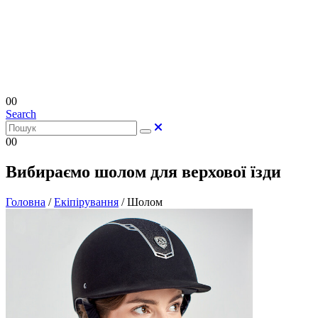
0
0
Search
0
0
Вибираємо шолом для верхової їзди
Головна
/
Екіпірування
/
Шолом