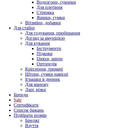
Водозгони, суконки
Для плетіння
Стрижка
Ящики, сумки
Вітаміни, добавки
Для стайні
Для годування, прибирання
Догляд за амуніцією
Для кування
Інструменти
Підкови
Цвяхи, шипи
Ортопедія
Кріплення, тримачі
Штори, сумки навісні
Іграшки в денник
Для манежу
Ларі, візки
Бренди
Sale
Сертифікати
Список бажань
Підібрати розмір
Бриджі
Взуття