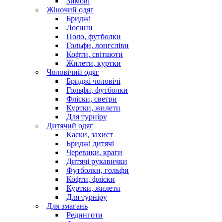
Зимові
Жіночий одяг
Бриджі
Лосини
Поло, футболки
Гольфи, лонгсліви
Кофти, світшоти
Жилети, куртки
Чоловічий одяг
Бриджі чоловічі
Гольфи, футболки
Фліски, светри
Куртки, жилети
Для турніру
Дитячий одяг
Каски, захист
Бриджі дитячі
Черевики, краги
Дитячі рукавички
Футболки, гольфи
Кофти, фліски
Куртки, жилети
Для турніру
Для змагань
Рединготи