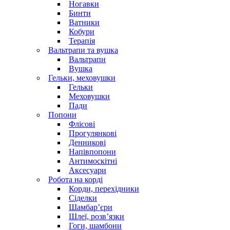
Ногавки
Бинти
Ватники
Кобури
Терапія
Вальтрапи та вушка
Вальтрапи
Вушка
Гельки, меховушки
Гельки
Меховушки
Пади
Попони
Флісові
Прогулянкові
Денникові
Напівпопони
Антимоскітні
Аксесуари
Робота на корді
Корди, перехідники
Сіделки
Шамбар’єри
Шлеї, розв’язки
Гоги, шамбони