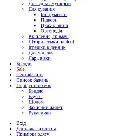
Догляд за амуніцією
Для кування
Інструменти
Підкови
Цвяхи, шипи
Ортопедія
Кріплення, тримачі
Штори, сумки навісні
Іграшки в денник
Для манежу
Ларі, візки
Бренди
Sale
Сертифікати
Список бажань
Підібрати розмір
Бриджі
Взуття
Шолом
Захисний жилет
Рукавички
Вхід
Доставка та оплата
Примірка одягу