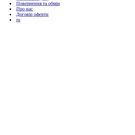
Повернення та обмін
Про нас
Договір оферти
ru