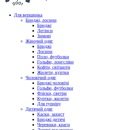
Для вершника
Бриджі, лосини
Бриджі
Легінси
Зимові
Жіночий одяг
Бриджі
Лосини
Поло, футболки
Гольфи, лонгсліви
Кофти, світшоти
Жилети, куртки
Чоловічий одяг
Бриджі чоловічі
Гольфи, футболки
Фліски, светри
Куртки, жилети
Для турніру
Дитячий одяг
Каски, захист
Бриджі дитячі
Черевики, краги
Дитячі рукавички