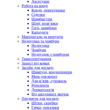
Аксесуари
Робота на корді
Корди, перехідники
Сіделки
Шамбар’єри
Шлеї, розв’язки
Гоги, шамбони
Капцунги
Мартингали та шпрунти
Недоуздки та чомбури
Недоуздки
Чомбури
Недоуздок з чомбуром
Транспортування
Захист від комах
Засоби для догляду
Шампуні, кондиціонери
Мазь для копит
Для м’язів, сухожиль
Репеленти
Дерматологія
Від шкідливих звичок
Предмети для догляду
Щітки, скребки
Гачки, пензлики