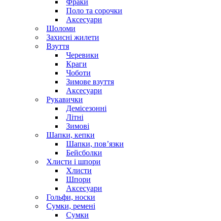
Фраки
Поло та сорочки
Аксесуари
Шоломи
Захисні жилети
Взуття
Черевики
Краги
Чоботи
Зимове взуття
Аксесуари
Рукавички
Демісезонні
Літні
Зимові
Шапки, кепки
Шапки, пов’язки
Бейсболки
Хлисти і шпори
Хлисти
Шпори
Аксесуари
Гольфи, носки
Сумки, ремені
Сумки