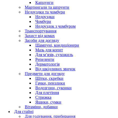
Капцунги
Мартингали та шпрунти
Недоуздки та чомбури
Недоуздки
Чомбури
Недоуздок з чомбуром
Транспортування
Захист від комах
Засоби для догляду
Шампуні, кондиціонери
Мазь для копит
Для м’язів, сухожиль
Репеленти
Дерматологія
Від шкідливих звичок
Предмети для догляду
Щітки, скребки
Гачки, пензлики
Водозгони, суконки
Для плетіння
Стрижка
Ящики, сумки
Вітаміни, добавки
Для стайні
Для годування, прибирання