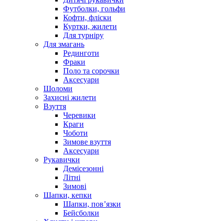
Футболки, гольфи
Кофти, фліски
Куртки, жилети
Для турніру
Для змагань
Рединготи
Фраки
Поло та сорочки
Аксесуари
Шоломи
Захисні жилети
Взуття
Черевики
Краги
Чоботи
Зимове взуття
Аксесуари
Рукавички
Демісезонні
Літні
Зимові
Шапки, кепки
Шапки, пов’язки
Бейсболки