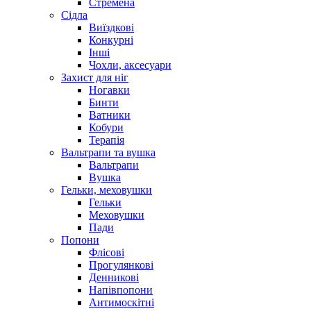
Стремена
Сідла
Виїздкові
Конкурні
Інші
Чохли, аксесуари
Захист для ніг
Ногавки
Бинти
Ватники
Кобури
Терапія
Вальтрапи та вушка
Вальтрапи
Вушка
Гельки, меховушки
Гельки
Меховушки
Пади
Попони
Флісові
Прогулянкові
Денникові
Напівпопони
Антимоскітні