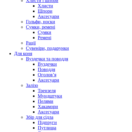
Хлисти і шпори
Хлисти
Шпори
Аксесуари
Гольфи, носки
Сумки, ремені
Сумки
Ремені
Рації
Сувеніри, подарунки
Для коня
Вуздечки та поводдя
Вуздечки
Поводдя
Оголов’я
Аксесуари
Залізо
Трензеля
Мундштуки
Пелями
Хакамори
Аксесуари
Збір для сідла
Підпруги
Путлища