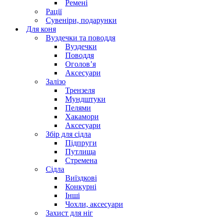
Ремені
Рації
Сувеніри, подарунки
Для коня
Вуздечки та поводдя
Вуздечки
Поводдя
Оголов’я
Аксесуари
Залізо
Трензеля
Мундштуки
Пелями
Хакамори
Аксесуари
Збір для сідла
Підпруги
Путлища
Стремена
Сідла
Виїздкові
Конкурні
Інші
Чохли, аксесуари
Захист для ніг