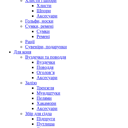
Хлисти і шпори
Хлисти
Шпори
Аксесуари
Гольфи, носки
Сумки, ремені
Сумки
Ремені
Рації
Сувеніри, подарунки
Для коня
Вуздечки та поводдя
Вуздечки
Поводдя
Оголов’я
Аксесуари
Залізо
Трензеля
Мундштуки
Пелями
Хакамори
Аксесуари
Збір для сідла
Підпруги
Путлища