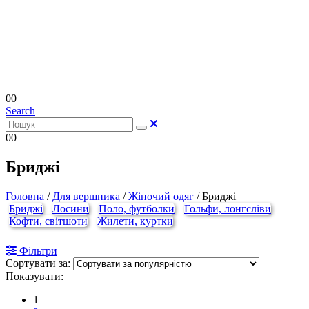
0
0
Search
0
0
Бриджі
Головна
/
Для вершника
/
Жіночий одяг
/
Бриджі
Бриджі
Лосини
Поло, футболки
Гольфи, лонгсліви
Кофти, світшоти
Жилети, куртки
Фільтри
Сортувати за:
Показувати:
1