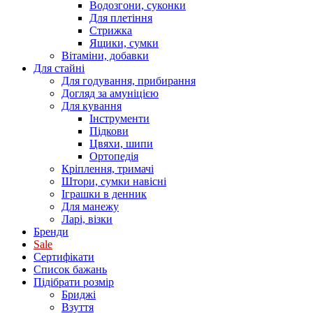
Водозгони, суконки
Для плетіння
Стрижка
Ящики, сумки
Вітаміни, добавки
Для стайні
Для годування, прибирання
Догляд за амуніцією
Для кування
Інструменти
Підкови
Цвяхи, шипи
Ортопедія
Кріплення, тримачі
Штори, сумки навісні
Іграшки в денник
Для манежу
Ларі, візки
Бренди
Sale
Сертифікати
Список бажань
Підібрати розмір
Бриджі
Взуття