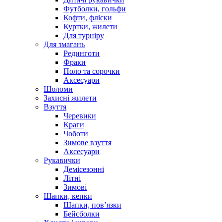
Футболки, гольфи
Кофти, фліски
Куртки, жилети
Для турніру
Для змагань
Рединготи
Фраки
Поло та сорочки
Аксесуари
Шоломи
Захисні жилети
Взуття
Черевики
Краги
Чоботи
Зимове взуття
Аксесуари
Рукавички
Демісезонні
Літні
Зимові
Шапки, кепки
Шапки, пов’язки
Бейсболки