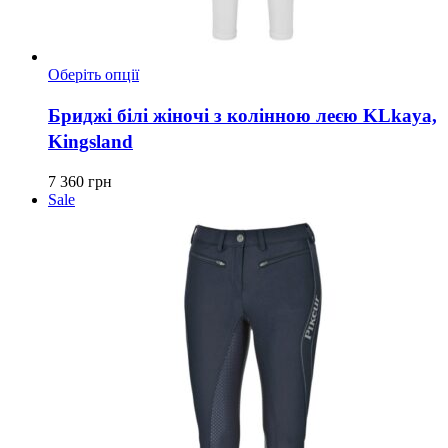
Цей
Оберіть опції
товар
має
Бриджі білі жіночі з колінною леєю KLkaya,
кілька
Kingsland
варіантів.
Параметри
можна
7 360
грн
вибрати
Sale
на
сторінці
товару