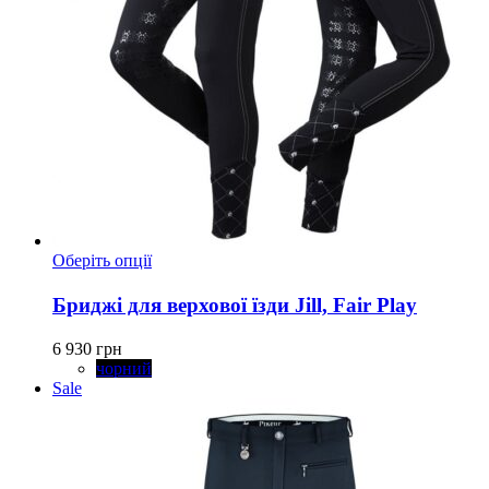
Цей
Оберіть опції
товар
має
Бриджі для верхової їзди Jill, Fair Play
кілька
варіантів.
6 930
грн
Параметри
чорний
можна
Sale
вибрати
на
сторінці
товару