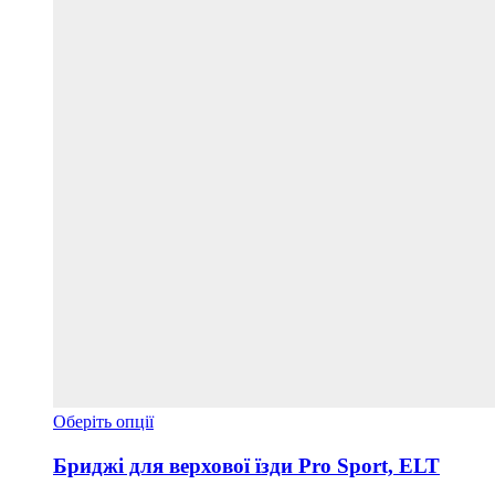
Цей
Оберіть опції
товар
має
Бриджі для верхової їзди Pro Sport, ELT
кілька