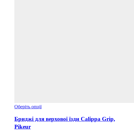
Цей
Оберіть опції
товар
має
Бриджі для верхової їзди Calippa Grip,
кілька
Pikeur
варіантів.
Параметри