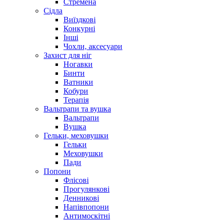
Стремена
Сідла
Виїздкові
Конкурні
Інші
Чохли, аксесуари
Захист для ніг
Ногавки
Бинти
Ватники
Кобури
Терапія
Вальтрапи та вушка
Вальтрапи
Вушка
Гельки, меховушки
Гельки
Меховушки
Пади
Попони
Флісові
Прогулянкові
Денникові
Напівпопони
Антимоскітні