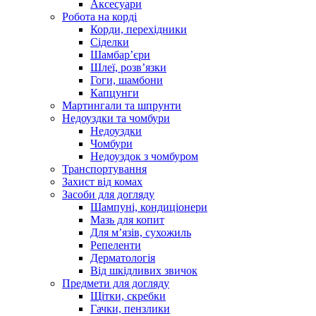
Аксесуари
Робота на корді
Корди, перехідники
Сіделки
Шамбар’єри
Шлеї, розв’язки
Гоги, шамбони
Капцунги
Мартингали та шпрунти
Недоуздки та чомбури
Недоуздки
Чомбури
Недоуздок з чомбуром
Транспортування
Захист від комах
Засоби для догляду
Шампуні, кондиціонери
Мазь для копит
Для м’язів, сухожиль
Репеленти
Дерматологія
Від шкідливих звичок
Предмети для догляду
Щітки, скребки
Гачки, пензлики