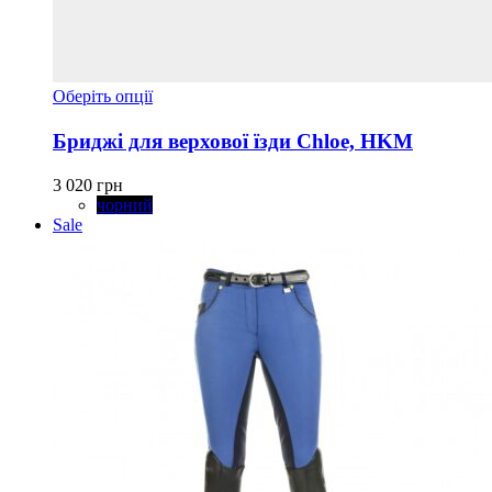
Цей
Оберіть опції
товар
має
Бриджі для верхової їзди Chloe, HKM
кілька
варіантів.
3 020
грн
Параметри
чорний
можна
Sale
вибрати
на
сторінці
товару