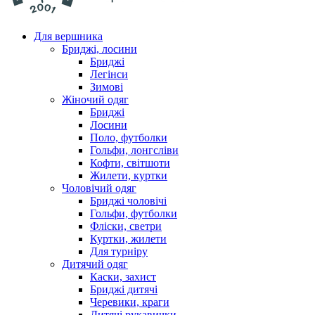
Для вершника
Бриджі, лосини
Бриджі
Легінси
Зимові
Жіночий одяг
Бриджі
Лосини
Поло, футболки
Гольфи, лонгсліви
Кофти, світшоти
Жилети, куртки
Чоловічий одяг
Бриджі чоловічі
Гольфи, футболки
Фліски, светри
Куртки, жилети
Для турніру
Дитячий одяг
Каски, захист
Бриджі дитячі
Черевики, краги
Дитячі рукавички