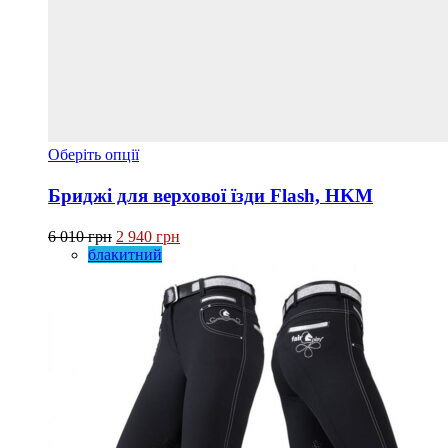
Цей
Оберіть опції
товар
має
Бриджі для верхової їзди Flash, HKM
кілька
варіантів.
Оригінальна
Поточна
6 010
грн
2 940
грн
Параметри
ціна:
ціна:
блакитний
можна
6 010 грн.
2 940 грн.
вибрати
на
сторінці
товару