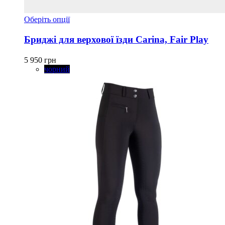
Цей
Оберіть опції
товар
має
Бриджі для верхової їзди Carina, Fair Play
кілька
варіантів.
5 950
грн
Параметри
чорний
можна
вибрати
на
сторінці
товару