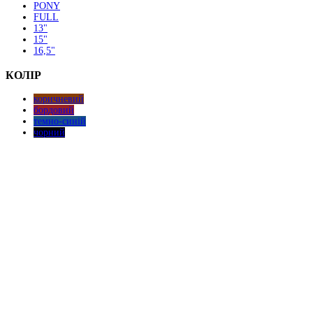
PONY
FULL
13"
15"
16,5"
КОЛІР
коричневий
бордовий
темно-синій
чорний