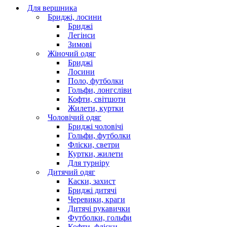
Для вершника
Бриджі, лосини
Бриджі
Легінси
Зимові
Жіночий одяг
Бриджі
Лосини
Поло, футболки
Гольфи, лонгсліви
Кофти, світшоти
Жилети, куртки
Чоловічий одяг
Бриджі чоловічі
Гольфи, футболки
Фліски, светри
Куртки, жилети
Для турніру
Дитячий одяг
Каски, захист
Бриджі дитячі
Черевики, краги
Дитячі рукавички
Футболки, гольфи
Кофти, фліски