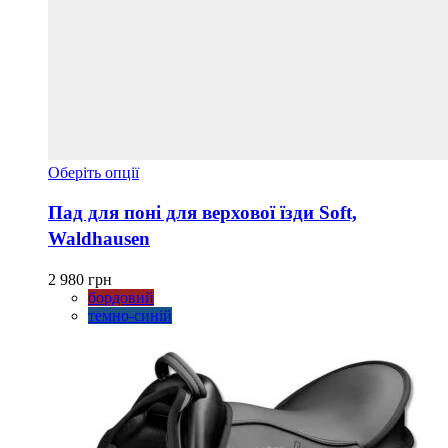
Цей
Оберіть опції
товар
має
Пад для поні для верхової їзди Soft,
кілька
Waldhausen
варіантів.
Параметри
можна
2 980
грн
вибрати
бордовий
на
темно-синій
сторінці
товару