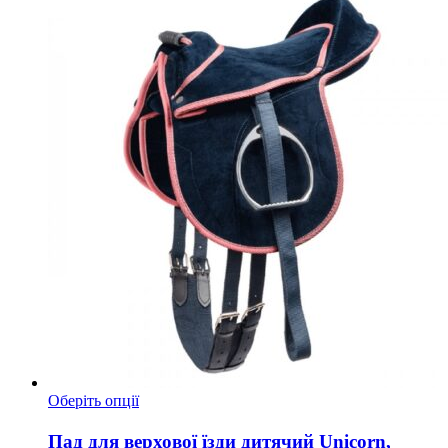
Цей
Оберіть опції
товар
має
Пад для верхової їзди дитячий Unicorn,