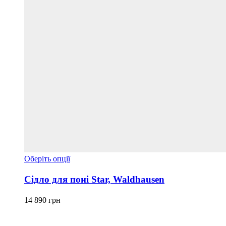
Цей
Оберіть опції
товар
має
Сідло для поні Star, Waldhausen
кілька
варіантів.
14 890
грн
Параметри
можна
вибрати