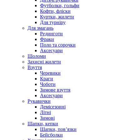
Футболки, гольфи
Кофти, фліски
Куртки, жилети
Для турніру
Для змагань
Рединготи
Фраки
Поло та сорочки
Аксесуари
Шоломи
Захисні жилети
Взуття
Черевики
Краги
Чоботи
Зимове взуття
Аксесуари
Рукавички
Демісезонні
Літні
Зимові
Шапки, кепки
Шапки, пов’язки
Бейсболки