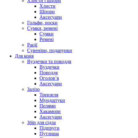
Хлисти і шпори
Хлисти
Шпори
Аксесуари
Гольфи, носки
Сумки, ремені
Сумки
Ремені
Рації
Сувеніри, подарунки
Для коня
Вуздечки та поводдя
Вуздечки
Поводдя
Оголов’я
Аксесуари
Залізо
Трензеля
Мундштуки
Пелями
Хакамори
Аксесуари
Збір для сідла
Підпруги
Путлища