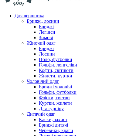
Для вершника
Бриджі, лосини
Бриджі
Легінси
Зимові
Жіночий одяг
Бриджі
Лосини
Поло, футболки
Гольфи, лонгсліви
Кофти, світшоти
Жилети, куртки
Чоловічий одяг
Бриджі чоловічі
Гольфи, футболки
Фліски, светри
Куртки, жилети
Для турніру
Дитячий одяг
Каски, захист
Бриджі дитячі
Черевики, краги
Дитячі рукавички