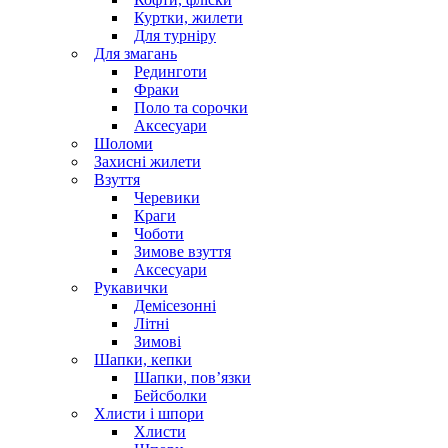
Куртки, жилети
Для турніру
Для змагань
Рединготи
Фраки
Поло та сорочки
Аксесуари
Шоломи
Захисні жилети
Взуття
Черевики
Краги
Чоботи
Зимове взуття
Аксесуари
Рукавички
Демісезонні
Літні
Зимові
Шапки, кепки
Шапки, пов’язки
Бейсболки
Хлисти і шпори
Хлисти