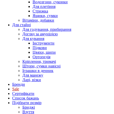
Водозгони, суконки
Для плетіння
Стрижка
Ящики, сумки
Вітаміни, добавки
Для стайні
Для годування, прибирання
Догляд за амуніцією
Для кування
Інструменти
Підкови
Цвяхи, шипи
Ортопедія
Кріплення, тримачі
Штори, сумки навісні
Іграшки в денник
Для манежу
Ларі, візки
Бренди
Sale
Сертифікати
Список бажань
Підібрати розмір
Бриджі
Взуття