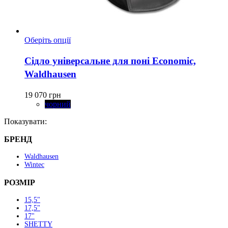
Цей
Оберіть опції
товар
має
Сідло універсальне для поні Economic,
кілька
Waldhausen
варіантів.
Параметри
можна
19 070
грн
вибрати
чорний
на
Показувати:
сторінці
товару
БРЕНД
Waldhausen
Wintec
РОЗМІР
15,5"
17,5"
17"
SHETTY