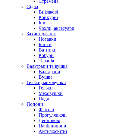
Стремена
Сідла
Виїздкові
Конкурні
Інші
Чохли, аксесуари
Захист для ніг
Ногавки
Бинти
Ватники
Кобури
Терапія
Вальтрапи та вушка
Вальтрапи
Вушка
Гельки, меховушки
Гельки
Меховушки
Пади
Попони
Флісові
Прогулянкові
Денникові
Напівпопони
Антимоскітні