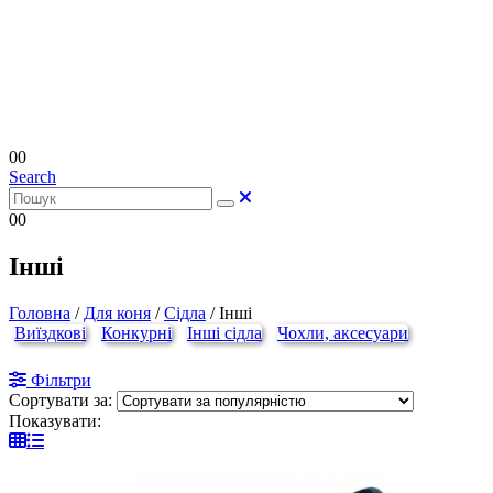
0
0
Search
0
0
Інші
Головна
/
Для коня
/
Сідла
/
Інші
Виїздкові
Конкурні
Інші сідла
Чохли, аксесуари
Фільтри
Сортувати за:
Показувати: