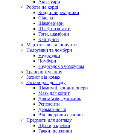
Аксесуари
Робота на корді
Корди, перехідники
Сіделки
Шамбар’єри
Шлеї, розв’язки
Гоги, шамбони
Капцунги
Мартингали та шпрунти
Недоуздки та чомбури
Недоуздки
Чомбури
Недоуздок з чомбуром
Транспортування
Захист від комах
Засоби для догляду
Шампуні, кондиціонери
Мазь для копит
Для м’язів, сухожиль
Репеленти
Дерматологія
Від шкідливих звичок
Предмети для догляду
Щітки, скребки
Гачки, пензлики