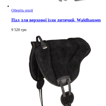
Цей
Оберіть опції
товар
має
Пад для верхової їзди дитячий, Waldhausen
кілька
варіантів.
9 520
грн
Параметри
можна
вибрати
на
сторінці
товару