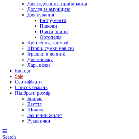
Для годування, прибирання
Догляд за амуніцією
Для кування
Інструменти
Підкови
Цвяхи, шипи
Ортопедія
Кріплення, тримачі
Штори, сумки навісні
Іграшки в денник
Для манежу
Ларі, візки
Бренди
Sale
Сертифікати
Список бажань
Підібрати розмір
Бриджі
Взуття
Шолом
Захисний жилет
Рукавички
Search