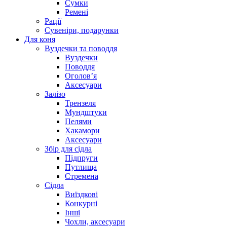
Сумки
Ремені
Рації
Сувеніри, подарунки
Для коня
Вуздечки та поводдя
Вуздечки
Поводдя
Оголов’я
Аксесуари
Залізо
Трензеля
Мундштуки
Пелями
Хакамори
Аксесуари
Збір для сідла
Підпруги
Путлища
Стремена
Сідла
Виїздкові
Конкурні
Інші
Чохли, аксесуари