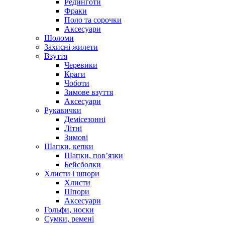
Рединготи
Фраки
Поло та сорочки
Аксесуари
Шоломи
Захисні жилети
Взуття
Черевики
Краги
Чоботи
Зимове взуття
Аксесуари
Рукавички
Демісезонні
Літні
Зимові
Шапки, кепки
Шапки, пов’язки
Бейсболки
Хлисти і шпори
Хлисти
Шпори
Аксесуари
Гольфи, носки
Сумки, ремені