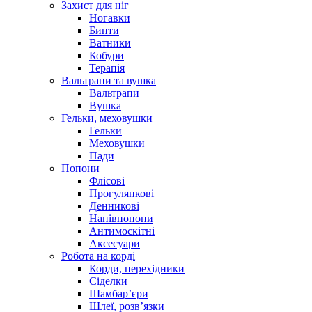
Захист для ніг
Ногавки
Бинти
Ватники
Кобури
Терапія
Вальтрапи та вушка
Вальтрапи
Вушка
Гельки, меховушки
Гельки
Меховушки
Пади
Попони
Флісові
Прогулянкові
Денникові
Напівпопони
Антимоскітні
Аксесуари
Робота на корді
Корди, перехідники
Сіделки
Шамбар’єри
Шлеї, розв’язки