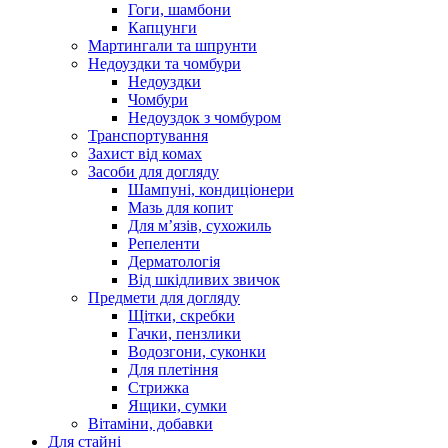
Гоги, шамбони
Капцунги
Мартингали та шпрунти
Недоуздки та чомбури
Недоуздки
Чомбури
Недоуздок з чомбуром
Транспортування
Захист від комах
Засоби для догляду
Шампуні, кондиціонери
Мазь для копит
Для м’язів, сухожиль
Репеленти
Дерматологія
Від шкідливих звичок
Предмети для догляду
Щітки, скребки
Гачки, пензлики
Водозгони, суконки
Для плетіння
Стрижка
Ящики, сумки
Вітаміни, добавки
Для стайні