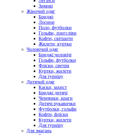
Легінси
Зимові
Жіночий одяг
Бриджі
Лосини
Поло, футболки
Гольфи, лонгсліви
Кофти, світшоти
Жилети, куртки
Чоловічий одяг
Бриджі чоловічі
Гольфи, футболки
Фліски, светри
Куртки, жилети
Для турніру
Дитячий одяг
Каски, захист
Бриджі дитячі
Черевики, краги
Дитячі рукавички
Футболки, гольфи
Кофти, фліски
Куртки, жилети
Для турніру
Для змагань