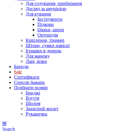
Для годування, прибирання
Догляд за амуніцією
Для кування
Інструменти
Підкови
Цвяхи, шипи
Ортопедія
Кріплення, тримачі
Штори, сумки навісні
Іграшки в денник
Для манежу
Ларі, візки
Бренди
Sale
Сертифікати
Список бажань
Підібрати розмір
Бриджі
Взуття
Шолом
Захисний жилет
Рукавички
Search