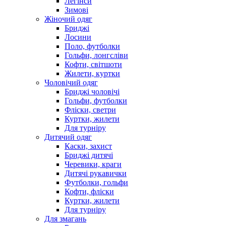
Легінси
Зимові
Жіночий одяг
Бриджі
Лосини
Поло, футболки
Гольфи, лонгсліви
Кофти, світшоти
Жилети, куртки
Чоловічий одяг
Бриджі чоловічі
Гольфи, футболки
Фліски, светри
Куртки, жилети
Для турніру
Дитячий одяг
Каски, захист
Бриджі дитячі
Черевики, краги
Дитячі рукавички
Футболки, гольфи
Кофти, фліски
Куртки, жилети
Для турніру
Для змагань