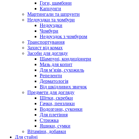
Гоги, шамбони
Капцунги
Мартингали та шпрунти
Недоуздки та чомбури
Недоуздки
Чомбури
Недоуздок з чомбуром
Транспортування
Захист від комах
Засоби для догляду
Шампуні, кондиціонери
Мазь для копит
Для м’язів, сухожиль
Репеленти
Дерматологія
Від шкідливих звичок
Предмети для догляду
Щітки, скребки
Гачки, пензлики
Водозгони, суконки
Для плетіння
Стрижка
Ящики, сумки
Вітаміни, добавки
Для стайні