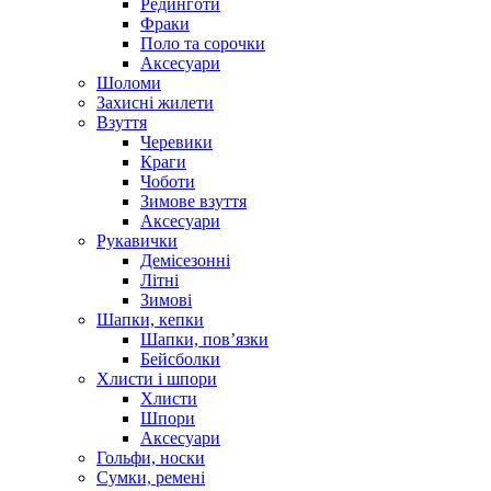
Рединготи
Фраки
Поло та сорочки
Аксесуари
Шоломи
Захисні жилети
Взуття
Черевики
Краги
Чоботи
Зимове взуття
Аксесуари
Рукавички
Демісезонні
Літні
Зимові
Шапки, кепки
Шапки, пов’язки
Бейсболки
Хлисти і шпори
Хлисти
Шпори
Аксесуари
Гольфи, носки
Сумки, ремені