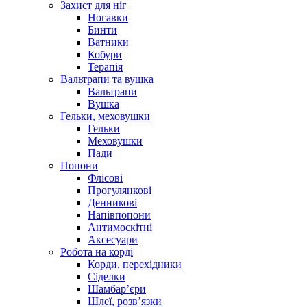
Захист для ніг
Ногавки
Бинти
Ватники
Кобури
Терапія
Вальтрапи та вушка
Вальтрапи
Вушка
Гельки, меховушки
Гельки
Меховушки
Пади
Попони
Флісові
Прогулянкові
Денникові
Напівпопони
Антимоскітні
Аксесуари
Робота на корді
Корди, перехідники
Сіделки
Шамбар’єри
Шлеї, розв’язки