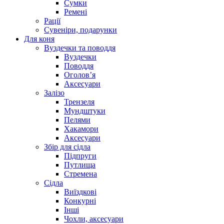
Сумки
Ремені
Рації
Сувеніри, подарунки
Для коня
Вуздечки та поводдя
Вуздечки
Поводдя
Оголов’я
Аксесуари
Залізо
Трензеля
Мундштуки
Пелями
Хакамори
Аксесуари
Збір для сідла
Підпруги
Путлища
Стремена
Сідла
Виїздкові
Конкурні
Інші
Чохли, аксесуари