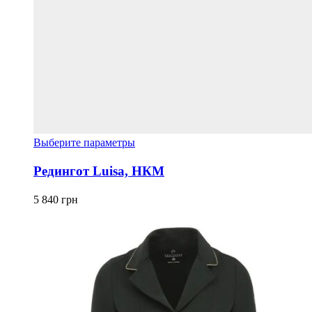
Этот
Выберите параметры
товар
имеет
Редингот Luisa, НКМ
несколько
вариаций.
5 840
грн
Опции
можно
выбрать
на
странице
товара.