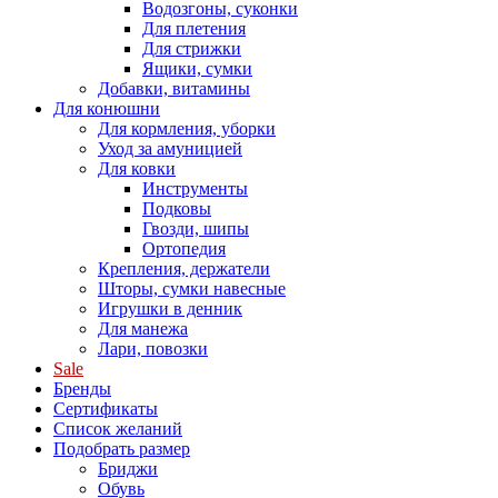
Водозгоны, суконки
Для плетения
Для стрижки
Ящики, сумки
Добавки, витамины
Для конюшни
Для кормления, уборки
Уход за амуницией
Для ковки
Инструменты
Подковы
Гвозди, шипы
Ортопедия
Крепления, держатели
Шторы, сумки навесные
Игрушки в денник
Для манежа
Лари, повозки
Sale
Бренды
Сертификаты
Список желаний
Подобрать размер
Бриджи
Обувь