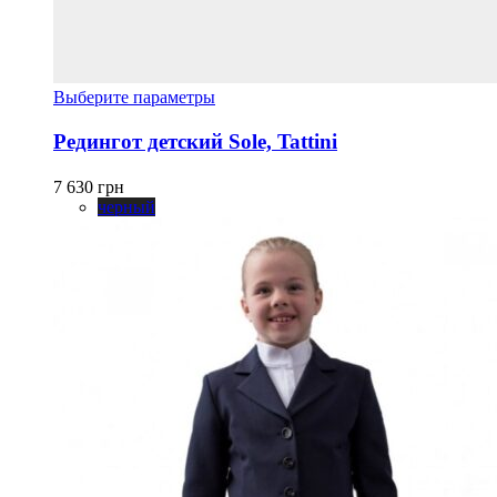
Этот
Выберите параметры
товар
имеет
Редингот детский Sole, Tattini
несколько
вариаций.
7 630
грн
Опции
черный
можно
выбрать
на
странице
товара.