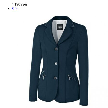
вариаций.
4 190
грн
Опции
Sale
можно
выбрать
на
странице
товара.