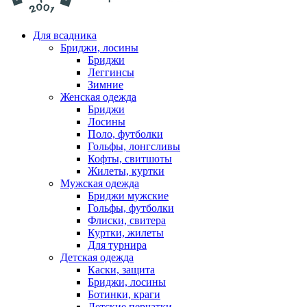
Для всадника
Бриджи, лосины
Бриджи
Леггинсы
Зимние
Женская одежда
Бриджи
Лосины
Поло, футболки
Гольфы, лонгсливы
Кофты, свитшоты
Жилеты, куртки
Мужская одежда
Бриджи мужские
Гольфы, футболки
Флиски, свитера
Куртки, жилеты
Для турнира
Детская одежда
Каски, защита
Бриджи, лосины
Ботинки, краги
Детские перчатки