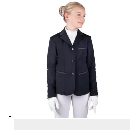
выбрать
на
странице
товара.