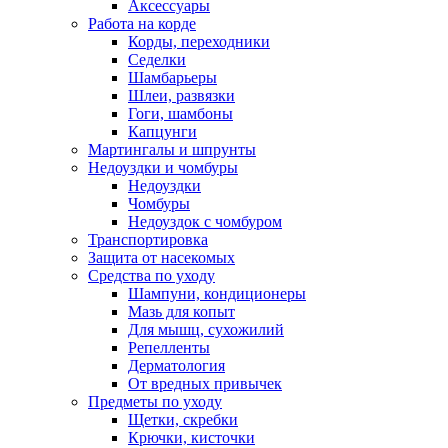
Аксессуары
Работа на корде
Корды, переходники
Седелки
Шамбарьеры
Шлеи, развязки
Гоги, шамбоны
Капцунги
Мартингалы и шпрунты
Недоуздки и чомбуры
Недоуздки
Чомбуры
Недоуздок с чомбуром
Транспортировка
Защита от насекомых
Средства по уходу
Шампуни, кондиционеры
Мазь для копыт
Для мышц, сухожилий
Репелленты
Дерматология
От вредных привычек
Предметы по уходу
Щетки, скребки
Крючки, кисточки