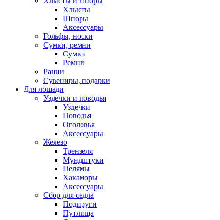
Хлысты и шпоры
Хлысты
Шпоры
Аксессуары
Гольфы, носки
Сумки, ремни
Сумки
Ремни
Рации
Сувениры, подарки
Для лошади
Уздечки и поводья
Уздечки
Поводья
Оголовья
Аксессуары
Железо
Трензеля
Мундштуки
Пелямы
Хакаморы
Аксессуары
Сбор для седла
Подпруги
Путлища