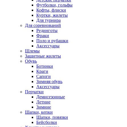
Футболки, гольфы
Кофты, флиски
Куртки, жилеты
Для турнира
Для соревнований
Рединготы
Фраки
Поло и рубашки
Аксессуары
Шлемы
Защитные жилеты
Обувь
Ботинки
Краги
Сапоги
Зимняя обувь
Аксессуары
Перчатки
Демисезонные
Летние
Зимние
Шапки, кепки
Шапки, повязки
Бейсболки