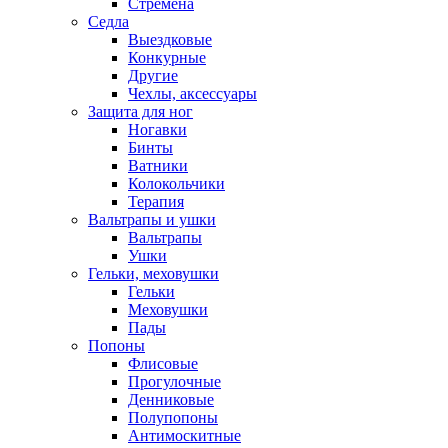
Стремена
Седла
Выездковые
Конкурные
Другие
Чехлы, аксессуары
Защита для ног
Ногавки
Бинты
Ватники
Колокольчики
Терапия
Вальтрапы и ушки
Вальтрапы
Ушки
Гельки, меховушки
Гельки
Меховушки
Пады
Попоны
Флисовые
Прогулочные
Денниковые
Полупопоны
Антимоскитные