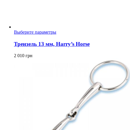
Этот
Выберите параметры
товар
имеет
Трензель 13 мм, Harry’s Horse
несколько
вариаций.
2 010
грн
Опции
можно
выбрать
на
странице
товара.