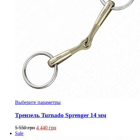
Этот
Выберите параметры
товар
имеет
Трензель Turnado Sprenger 14 мм
несколько
вариаций.
Первоначальная
Текущая
5 550
грн
4 440
грн
Опции
цена
цена:
Sale
можно
составляла
4 440 грн.