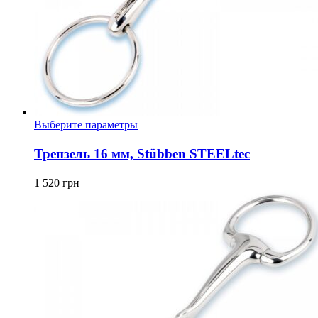
Этот
Выберите параметры
товар
имеет
Трензель 16 мм, Stübben STEELtec
несколько
вариаций.
1 520
грн
Опции
можно
выбрать
на
странице
товара.