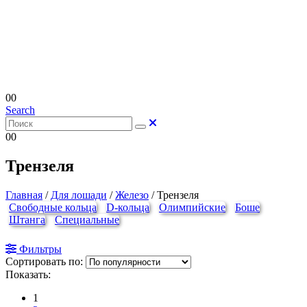
0
0
Search
0
0
Трензеля
Главная
/
Для лошади
/
Железо
/
Трензеля
Свободные кольца
D-кольца
Олимпийские
Боше
Штанга
Специальные
Фильтры
Сортировать по:
Показать:
1