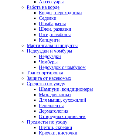
Аксессуары
Работа на корде
Корды, переходники
Седелки
Шамбарьеры
Шлеи, развязки
Гоги, шамбоны
Капцунги
Мартингалы и шпрунты
Недоуздки и чомбуры
Недоуздки
Чомбуры
Недоуздок с чомбуром
Транспортировка
Защита от насекомых
Средства по уходу
Шампуни, кондиционеры
Мазь для копыт
Для мышц, сухожилий
Репелленты
Дерматология
От вредных привычек
Предметы по уходу
Щетки, скребки
Крючки, кисточки