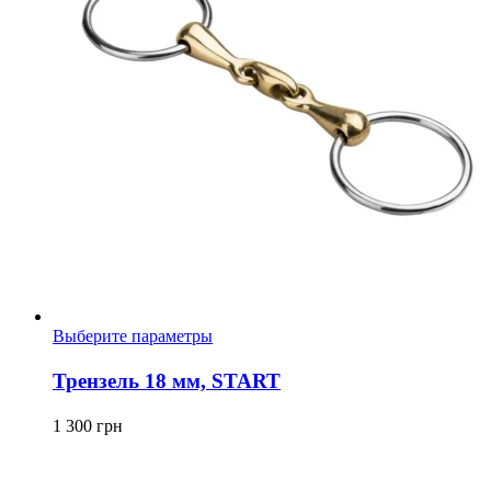
Этот
Выберите параметры
товар
имеет
Трензель 18 мм, START
несколько
вариаций.
1 300
грн
Опции
можно
выбрать