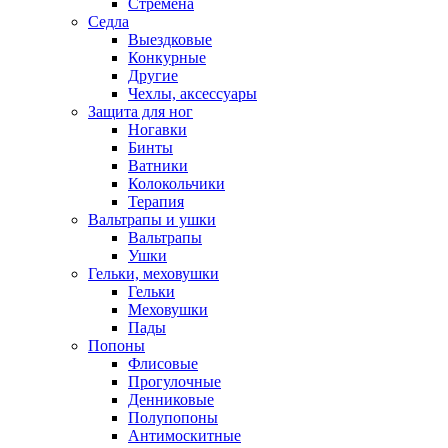
Стремена
Седла
Выездковые
Конкурные
Другие
Чехлы, аксессуары
Защита для ног
Ногавки
Бинты
Ватники
Колокольчики
Терапия
Вальтрапы и ушки
Вальтрапы
Ушки
Гельки, меховушки
Гельки
Меховушки
Пады
Попоны
Флисовые
Прогулочные
Денниковые
Полупопоны
Антимоскитные