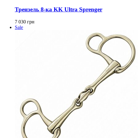
товар
имеет
Трензель 8-ка KK Ultra Sprenger
несколько
вариаций.
7 030
грн
Опции
Sale
можно
выбрать
на
странице
товара.