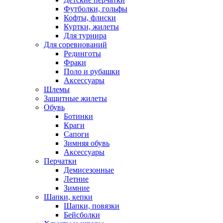
Футболки, гольфы
Кофты, флиски
Куртки, жилеты
Для турнира
Для соревнований
Рединготы
Фраки
Поло и рубашки
Аксессуары
Шлемы
Защитные жилеты
Обувь
Ботинки
Краги
Сапоги
Зимняя обувь
Аксессуары
Перчатки
Демисезонные
Летние
Зимние
Шапки, кепки
Шапки, повязки
Бейсболки