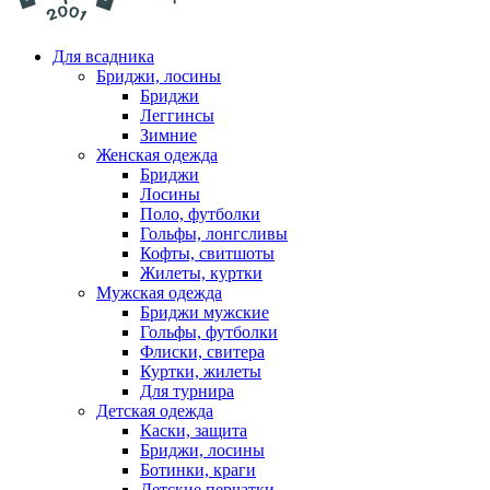
Для всадника
Бриджи, лосины
Бриджи
Леггинсы
Зимние
Женская одежда
Бриджи
Лосины
Поло, футболки
Гольфы, лонгсливы
Кофты, свитшоты
Жилеты, куртки
Мужская одежда
Бриджи мужские
Гольфы, футболки
Флиски, свитера
Куртки, жилеты
Для турнира
Детская одежда
Каски, защита
Бриджи, лосины
Ботинки, краги
Детские перчатки