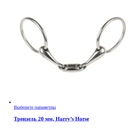
на
странице
товара.
Этот
Выберите параметры
товар
имеет
Трензель 20 мм, Harry’s Horse
несколько
вариаций.