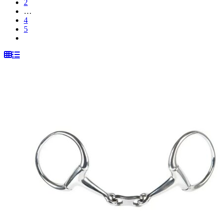
2
…
4
5