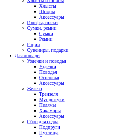
Хлысты и шпоры
Хлысты
Шпоры
Аксессуары
Гольфы, носки
Сумки, ремни
Сумки
Ремни
Рации
Сувениры, подарки
Для лошади
Уздечки и поводья
Уздечки
Поводья
Оголовья
Аксессуары
Железо
Трензеля
Мундштуки
Пелямы
Хакаморы
Аксессуары
Сбор для седла
Подпруги
Путлища