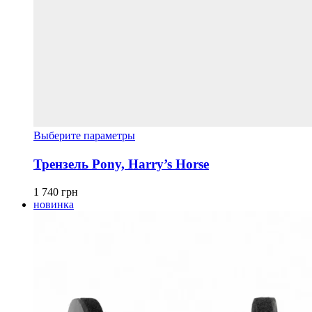
Этот
Выберите параметры
товар
имеет
Трензель Pony, Harry’s Horse
несколько
вариаций.
1 740
грн
Опции
новинка
можно
выбрать
на
странице
товара.