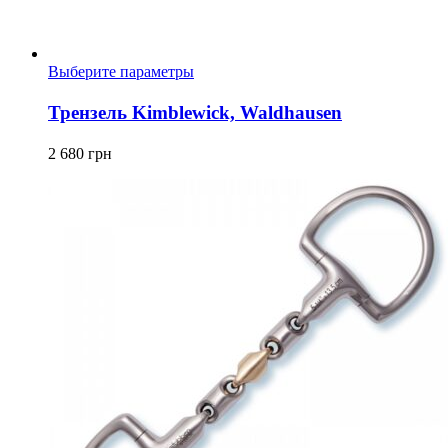
Этот
Выберите параметры
товар
имеет
Трензель Kimblewick, Waldhausen
несколько
вариаций.
2 680
грн
Опции
можно
выбрать
на
странице
товара.