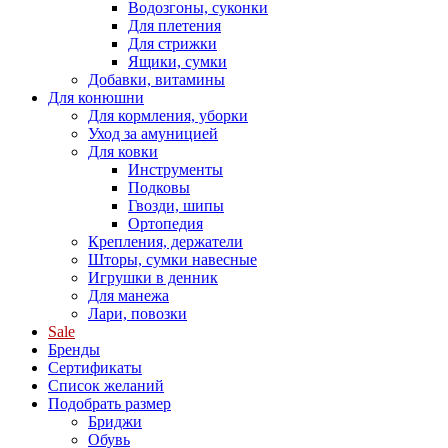
Водозгоны, суконки
Для плетения
Для стрижки
Ящики, сумки
Добавки, витамины
Для конюшни
Для кормления, уборки
Уход за амуницией
Для ковки
Инструменты
Подковы
Гвозди, шипы
Ортопедия
Крепления, держатели
Шторы, сумки навесные
Игрушки в денник
Для манежа
Лари, повозки
Sale
Бренды
Сертификаты
Список желаний
Подобрать размер
Бриджи
Обувь