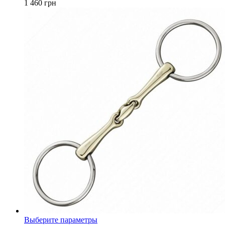
1 460
грн
Опции
можно
выбрать
на
странице
товара.
Этот
Выберите параметры