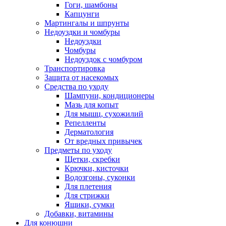
Гоги, шамбоны
Капцунги
Мартингалы и шпрунты
Недоуздки и чомбуры
Недоуздки
Чомбуры
Недоуздок с чомбуром
Транспортировка
Защита от насекомых
Средства по уходу
Шампуни, кондиционеры
Мазь для копыт
Для мышц, сухожилий
Репелленты
Дерматология
От вредных привычек
Предметы по уходу
Щетки, скребки
Крючки, кисточки
Водозгоны, суконки
Для плетения
Для стрижки
Ящики, сумки
Добавки, витамины
Для конюшни