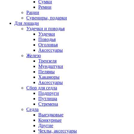
Сумки
Ремни
Рации
Сувениры, подарки
Для лошади
Уздечки и поводья
Уздечки
Поводья
Оголовья
Аксессуары
Железо
Трензеля
Мундштуки
Пелямы
Хакаморы
Аксессуары
Сбор для седла
Подпруги
Путлища
Стремена
Седла
Выездковые
Конкурные
Другие
Чехлы, аксессуары