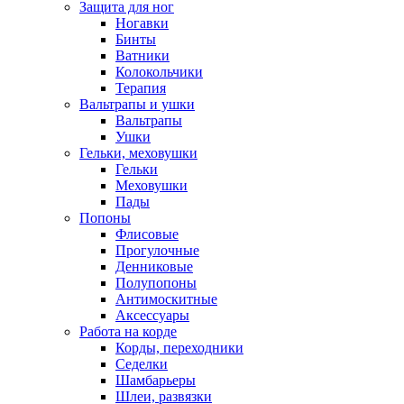
Защита для ног
Ногавки
Бинты
Ватники
Колокольчики
Терапия
Вальтрапы и ушки
Вальтрапы
Ушки
Гельки, меховушки
Гельки
Меховушки
Пады
Попоны
Флисовые
Прогулочные
Денниковые
Полупопоны
Антимоскитные
Аксессуары
Работа на корде
Корды, переходники
Седелки
Шамбарьеры
Шлеи, развязки