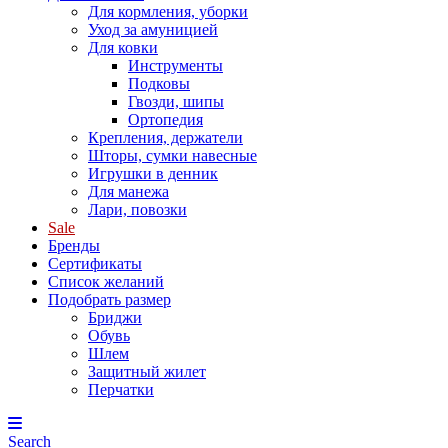
Для кормления, уборки
Уход за амуницией
Для ковки
Инструменты
Подковы
Гвозди, шипы
Ортопедия
Крепления, держатели
Шторы, сумки навесные
Игрушки в денник
Для манежа
Лари, повозки
Sale
Бренды
Сертификаты
Список желаний
Подобрать размер
Бриджи
Обувь
Шлем
Защитный жилет
Перчатки
Search