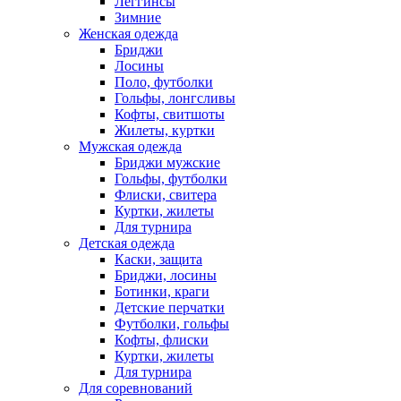
Леггинсы
Зимние
Женская одежда
Бриджи
Лосины
Поло, футболки
Гольфы, лонгсливы
Кофты, свитшоты
Жилеты, куртки
Мужская одежда
Бриджи мужские
Гольфы, футболки
Флиски, свитера
Куртки, жилеты
Для турнира
Детская одежда
Каски, защита
Бриджи, лосины
Ботинки, краги
Детские перчатки
Футболки, гольфы
Кофты, флиски
Куртки, жилеты
Для турнира
Для соревнований