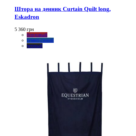
товар
имеет
Штора на денник Curtain Quilt long,
несколько
Eskadron
вариаций.
Опции
можно
5 360
грн
выбрать
бордовый
на
темно-синий
странице
черный
товара.