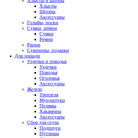
Хлысты и шпоры
Хлысты
Шпоры
Аксессуары
Гольфы, носки
Сумки, ремни
Сумки
Ремни
Рации
Сувениры, подарки
Для лошади
Уздечки и поводья
Уздечки
Поводья
Оголовья
Аксессуары
Железо
Трензеля
Мундштуки
Пелямы
Хакаморы
Аксессуары
Сбор для седла
Подпруги
Путлища