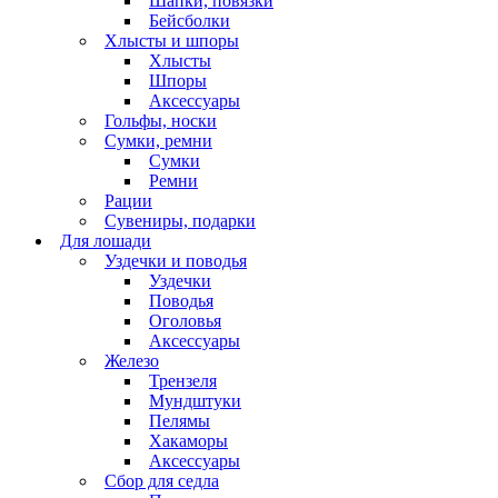
Шапки, повязки
Бейсболки
Хлысты и шпоры
Хлысты
Шпоры
Аксессуары
Гольфы, носки
Сумки, ремни
Сумки
Ремни
Рации
Сувениры, подарки
Для лошади
Уздечки и поводья
Уздечки
Поводья
Оголовья
Аксессуары
Железо
Трензеля
Мундштуки
Пелямы
Хакаморы
Аксессуары
Сбор для седла