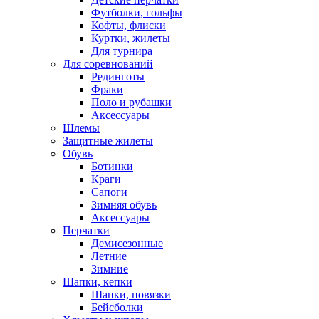
Футболки, гольфы
Кофты, флиски
Куртки, жилеты
Для турнира
Для соревнований
Рединготы
Фраки
Поло и рубашки
Аксессуары
Шлемы
Защитные жилеты
Обувь
Ботинки
Краги
Сапоги
Зимняя обувь
Аксессуары
Перчатки
Демисезонные
Летние
Зимние
Шапки, кепки
Шапки, повязки
Бейсболки