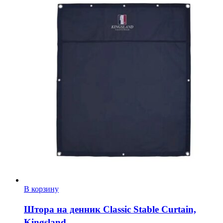
В корзину
Штора на денник Classic Stable Curtain,
Kingsland