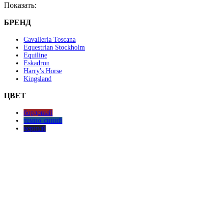
Показать:
БРЕНД
Cavalleria Toscana
Equestrian Stockholm
Equiline
Eskadron
Harry's Horse
Kingsland
ЦВЕТ
бордовый
темно-синий
черный