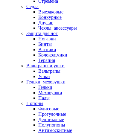
Стремена
Седла
Выездковые
Конкурные
Другие
Чехлы, аксессуары
Защита для ног
Ногавки
Бинты
Ватники
Колокольчики
Терапия
Вальтрапы и ушки
Вальтрапы
Ушки
Гельки, меховушки
Гельки
Меховушки
Пады
Попоны
Флисовые
Прогулочные
Денниковые
Полупопоны
Антимоскитные