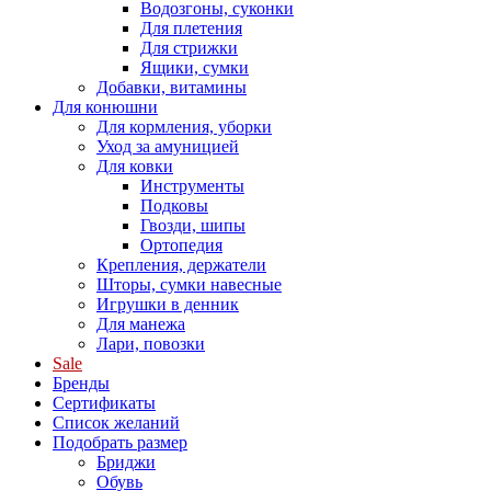
Водозгоны, суконки
Для плетения
Для стрижки
Ящики, сумки
Добавки, витамины
Для конюшни
Для кормления, уборки
Уход за амуницией
Для ковки
Инструменты
Подковы
Гвозди, шипы
Ортопедия
Крепления, держатели
Шторы, сумки навесные
Игрушки в денник
Для манежа
Лари, повозки
Sale
Бренды
Сертификаты
Список желаний
Подобрать размер
Бриджи
Обувь