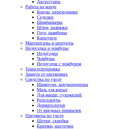
Аксессуары
Работа на корде
Корды, переходники
Седелки
Шамбарьеры
Шлеи, развязки
Гоги, шамбоны
Капцунги
Мартингалы и шпрунты
Недоуздки и чомбуры
Недоуздки
Чомбуры
Недоуздок с чомбуром
Транспортировка
Защита от насекомых
Средства по уходу
Шампуни, кондиционеры
Мазь для копыт
Для мышц, сухожилий
Репелленты
Дерматология
От вредных привычек
Предметы по уходу
Щетки, скребки
Крючки, кисточки