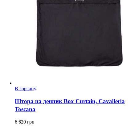
В корзину
Штора на денник Box Curtain, Cavalleria
Toscana
6 620
грн