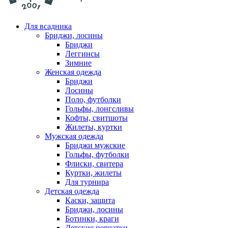
Для всадника
Бриджи, лосины
Бриджи
Леггинсы
Зимние
Женская одежда
Бриджи
Лосины
Поло, футболки
Гольфы, лонгсливы
Кофты, свитшоты
Жилеты, куртки
Мужская одежда
Бриджи мужские
Гольфы, футболки
Флиски, свитера
Куртки, жилеты
Для турнира
Детская одежда
Каски, защита
Бриджи, лосины
Ботинки, краги
Детские перчатки