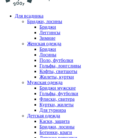
Для всадника
Бриджи, лосины
Бриджи
Леггинсы
Зимние
Женская одежда
Бриджи
Лосины
Поло, футболки
Гольфы, лонгсливы
Кофты, свитшоты
Жилеты, куртки
Мужская одежда
Бриджи мужские
Гольфы, футболки
Флиски, свитера
Куртки, жилеты
Для турнира
Детская одежда
Каски, защита
Бриджи, лосины
Ботинки, краги
Детские перчатки