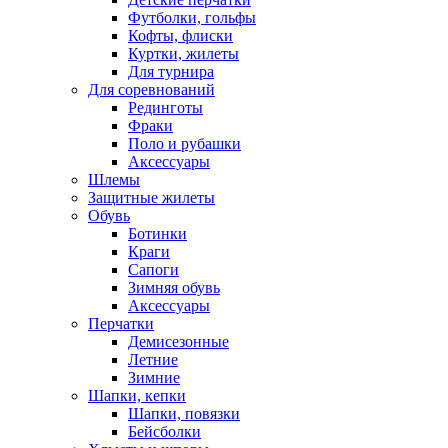
Футболки, гольфы
Кофты, флиски
Куртки, жилеты
Для турнира
Для соревнований
Рединготы
Фраки
Поло и рубашки
Аксессуары
Шлемы
Защитные жилеты
Обувь
Ботинки
Краги
Сапоги
Зимняя обувь
Аксессуары
Перчатки
Демисезонные
Летние
Зимние
Шапки, кепки
Шапки, повязки
Бейсболки