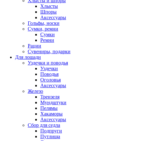
Хлысты и шпоры
Хлысты
Шпоры
Аксессуары
Гольфы, носки
Сумки, ремни
Сумки
Ремни
Рации
Сувениры, подарки
Для лошади
Уздечки и поводья
Уздечки
Поводья
Оголовья
Аксессуары
Железо
Трензеля
Мундштуки
Пелямы
Хакаморы
Аксессуары
Сбор для седла
Подпруги
Путлища