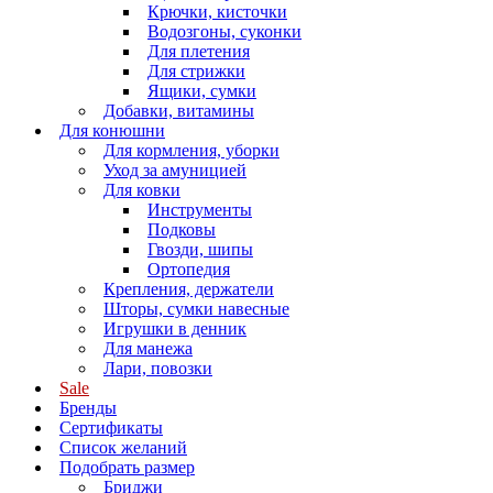
Крючки, кисточки
Водозгоны, суконки
Для плетения
Для стрижки
Ящики, сумки
Добавки, витамины
Для конюшни
Для кормления, уборки
Уход за амуницией
Для ковки
Инструменты
Подковы
Гвозди, шипы
Ортопедия
Крепления, держатели
Шторы, сумки навесные
Игрушки в денник
Для манежа
Лари, повозки
Sale
Бренды
Сертификаты
Список желаний
Подобрать размер
Бриджи