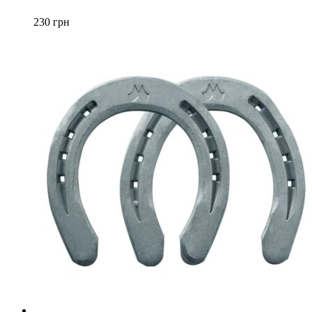
несколько
вариаций.
230
грн
Опции
можно
выбрать
на
странице
товара.