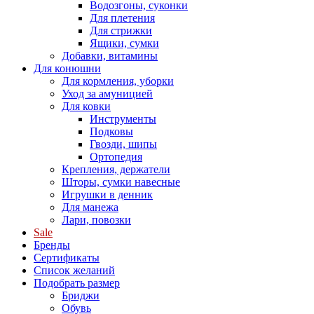
Водозгоны, суконки
Для плетения
Для стрижки
Ящики, сумки
Добавки, витамины
Для конюшни
Для кормления, уборки
Уход за амуницией
Для ковки
Инструменты
Подковы
Гвозди, шипы
Ортопедия
Крепления, держатели
Шторы, сумки навесные
Игрушки в денник
Для манежа
Лари, повозки
Sale
Бренды
Сертификаты
Список желаний
Подобрать размер
Бриджи
Обувь