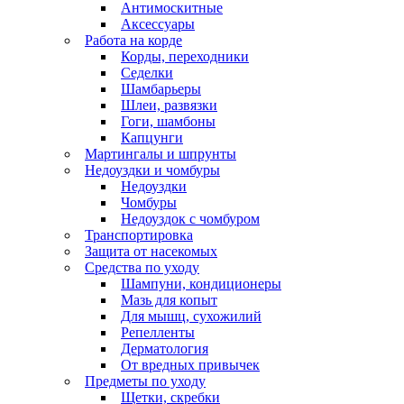
Антимоскитные
Аксессуары
Работа на корде
Корды, переходники
Седелки
Шамбарьеры
Шлеи, развязки
Гоги, шамбоны
Капцунги
Мартингалы и шпрунты
Недоуздки и чомбуры
Недоуздки
Чомбуры
Недоуздок с чомбуром
Транспортировка
Защита от насекомых
Средства по уходу
Шампуни, кондиционеры
Мазь для копыт
Для мышц, сухожилий
Репелленты
Дерматология
От вредных привычек
Предметы по уходу
Щетки, скребки