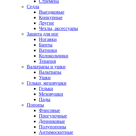
Стремена
Седла
Выездковые
Конкурные
Другие
Чехлы, аксессуары
Защита для ног
Ногавки
Бинты
Ватники
Колокольчики
Терапия
Вальтрапы и ушки
Вальтрапы
Ушки
Гельки, меховушки
Гельки
Меховушки
Пады
Попоны
Флисовые
Прогулочные
Денниковые
Полупопоны
Антимоскитные