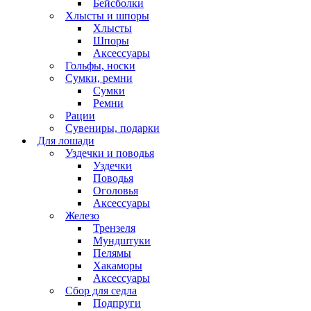
Бейсболки
Хлысты и шпоры
Хлысты
Шпоры
Аксессуары
Гольфы, носки
Сумки, ремни
Сумки
Ремни
Рации
Сувениры, подарки
Для лошади
Уздечки и поводья
Уздечки
Поводья
Оголовья
Аксессуары
Железо
Трензеля
Мундштуки
Пелямы
Хакаморы
Аксессуары
Сбор для седла
Подпруги