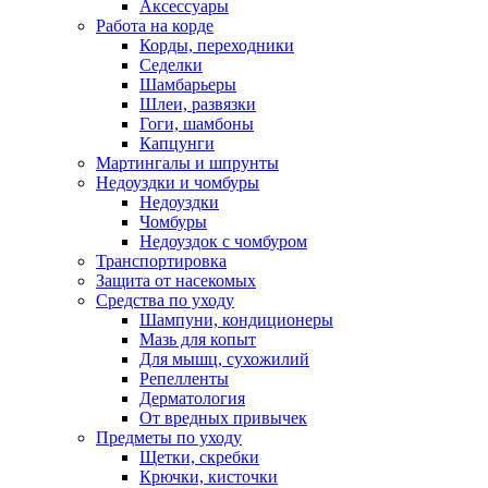
Аксессуары
Работа на корде
Корды, переходники
Седелки
Шамбарьеры
Шлеи, развязки
Гоги, шамбоны
Капцунги
Мартингалы и шпрунты
Недоуздки и чомбуры
Недоуздки
Чомбуры
Недоуздок с чомбуром
Транспортировка
Защита от насекомых
Средства по уходу
Шампуни, кондиционеры
Мазь для копыт
Для мышц, сухожилий
Репелленты
Дерматология
От вредных привычек
Предметы по уходу
Щетки, скребки
Крючки, кисточки