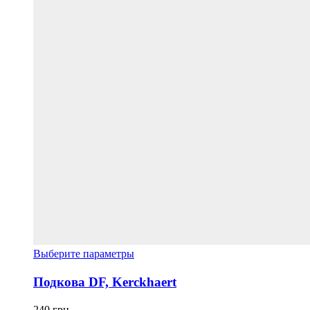
Этот
Выберите параметры
товар
имеет
Подкова DF, Kerckhaert
несколько
вариаций.
240
грн