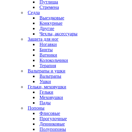
Путлища
Стремена
Седла
Выездковые
Конкурные
Другие
Чехлы, аксессуары
Защита для ног
Ногавки
Бинты
Ватники
Колокольчики
Терапия
Вальтрапы и ушки
Вальтрапы
Ушки
Гельки, меховушки
Гельки
Меховушки
Пады
Попоны
Флисовые
Прогулочные
Денниковые
Полупопоны