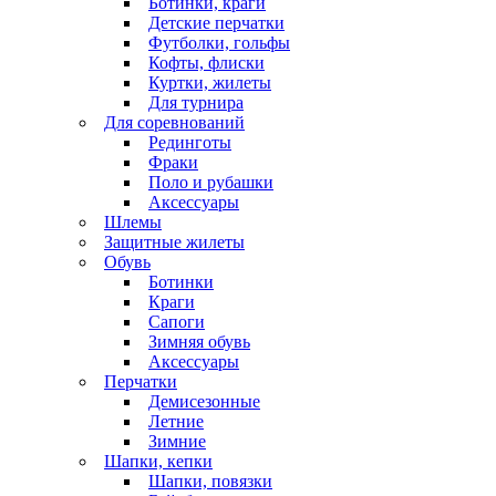
Ботинки, краги
Детские перчатки
Футболки, гольфы
Кофты, флиски
Куртки, жилеты
Для турнира
Для соревнований
Рединготы
Фраки
Поло и рубашки
Аксессуары
Шлемы
Защитные жилеты
Обувь
Ботинки
Краги
Сапоги
Зимняя обувь
Аксессуары
Перчатки
Демисезонные
Летние
Зимние
Шапки, кепки
Шапки, повязки