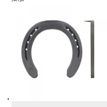
Опции
можно
выбрать
на
странице
товара.