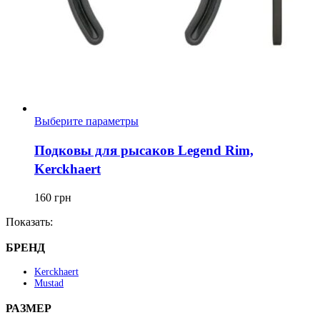
Этот
Выберите параметры
товар
имеет
Подковы для рысаков Legend Rim,
несколько
Kerckhaert
вариаций.
Опции
можно
160
грн
выбрать
Показать:
на
странице
БРЕНД
товара.
Kerckhaert
Mustad
РАЗМЕР