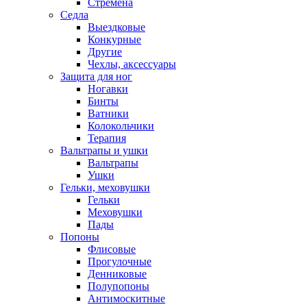
Стремена
Седла
Выездковые
Конкурные
Другие
Чехлы, аксессуары
Защита для ног
Ногавки
Бинты
Ватники
Колокольчики
Терапия
Вальтрапы и ушки
Вальтрапы
Ушки
Гельки, меховушки
Гельки
Меховушки
Пады
Попоны
Флисовые
Прогулочные
Денниковые
Полупопоны
Антимоскитные