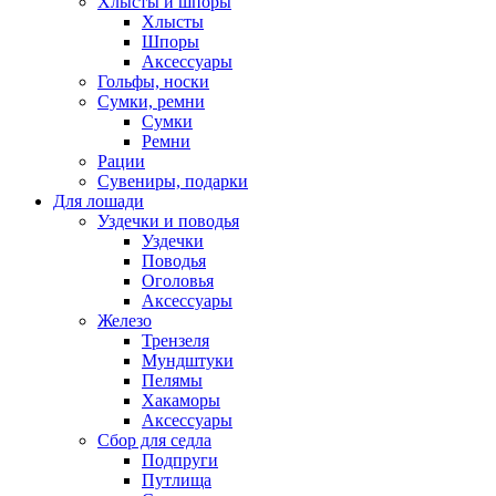
Хлысты и шпоры
Хлысты
Шпоры
Аксессуары
Гольфы, носки
Сумки, ремни
Сумки
Ремни
Рации
Сувениры, подарки
Для лошади
Уздечки и поводья
Уздечки
Поводья
Оголовья
Аксессуары
Железо
Трензеля
Мундштуки
Пелямы
Хакаморы
Аксессуары
Сбор для седла
Подпруги
Путлища