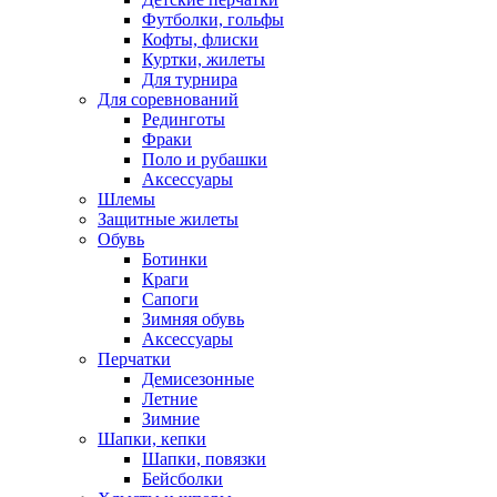
Футболки, гольфы
Кофты, флиски
Куртки, жилеты
Для турнира
Для соревнований
Рединготы
Фраки
Поло и рубашки
Аксессуары
Шлемы
Защитные жилеты
Обувь
Ботинки
Краги
Сапоги
Зимняя обувь
Аксессуары
Перчатки
Демисезонные
Летние
Зимние
Шапки, кепки
Шапки, повязки
Бейсболки