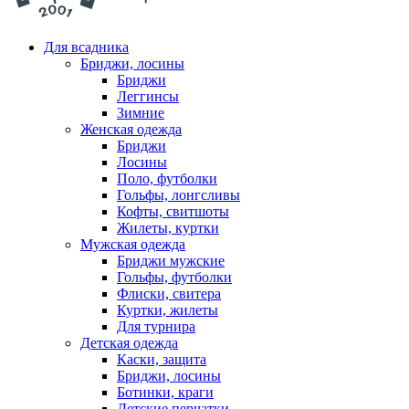
Для всадника
Бриджи, лосины
Бриджи
Леггинсы
Зимние
Женская одежда
Бриджи
Лосины
Поло, футболки
Гольфы, лонгсливы
Кофты, свитшоты
Жилеты, куртки
Мужская одежда
Бриджи мужские
Гольфы, футболки
Флиски, свитера
Куртки, жилеты
Для турнира
Детская одежда
Каски, защита
Бриджи, лосины
Ботинки, краги
Детские перчатки