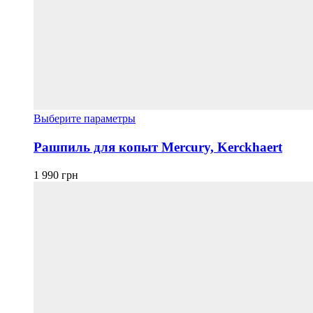
Этот
Выберите параметры
товар
имеет
Рашпиль для копыт Mercury, Kerckhaert
несколько
вариаций.
1 990
грн
Опции
можно
выбрать
на
странице
товара.