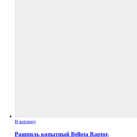
1 780 грн
выбрать
–
на
1 900 грн
странице
товара.
В корзину
Рашпиль копытный Bellota Raptor,