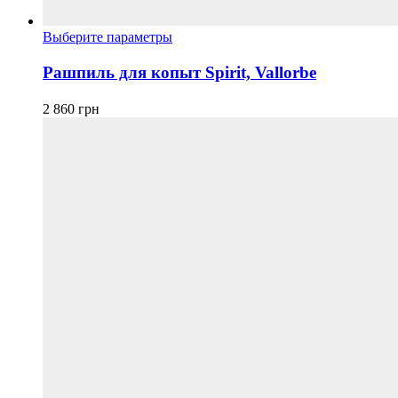
Этот
Выберите параметры
товар
имеет
Рашпиль для копыт Spirit, Vallorbe
несколько
вариаций.
2 860
грн
Опции
можно
выбрать
на
странице
товара.