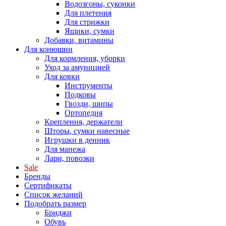
Водозгоны, суконки
Для плетения
Для стрижки
Ящики, сумки
Добавки, витамины
Для конюшни
Для кормления, уборки
Уход за амуницией
Для ковки
Инструменты
Подковы
Гвозди, шипы
Ортопедия
Крепления, держатели
Шторы, сумки навесные
Игрушки в денник
Для манежа
Лари, повозки
Sale
Бренды
Сертификаты
Список желаний
Подобрать размер
Бриджи
Обувь