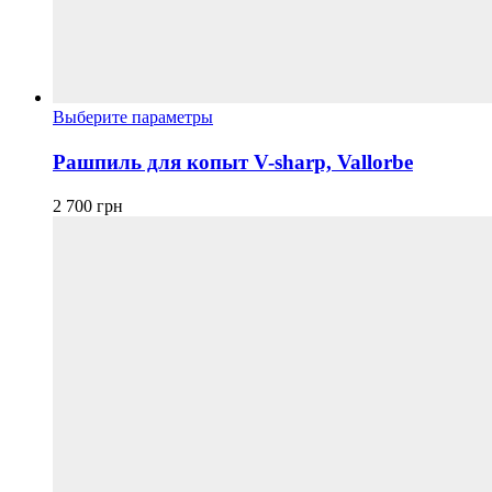
Этот
Выберите параметры
товар
имеет
Рашпиль для копыт V-sharp, Vallorbe
несколько
вариаций.
2 700
грн
Опции
можно
выбрать
на
странице
товара.