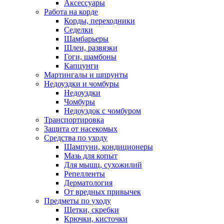
Аксессуары
Работа на корде
Корды, переходники
Седелки
Шамбарьеры
Шлеи, развязки
Гоги, шамбоны
Капцунги
Мартингалы и шпрунты
Недоуздки и чомбуры
Недоуздки
Чомбуры
Недоуздок с чомбуром
Транспортировка
Защита от насекомых
Средства по уходу
Шампуни, кондиционеры
Мазь для копыт
Для мышц, сухожилий
Репелленты
Дерматология
От вредных привычек
Предметы по уходу
Щетки, скребки
Крючки, кисточки