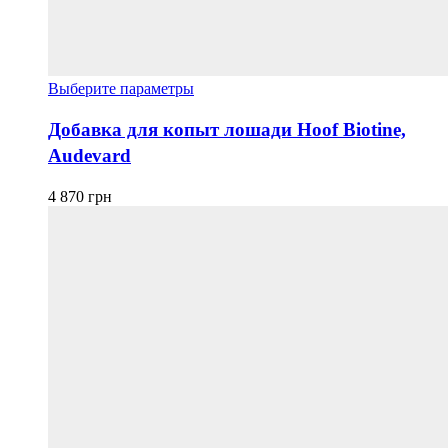
Этот
Выберите параметры
товар
имеет
Добавка для копыт лошади Hoof Biotine,
несколько
Audevard
вариаций.
Опции
можно
4 870
грн
выбрать
на
странице
товара.