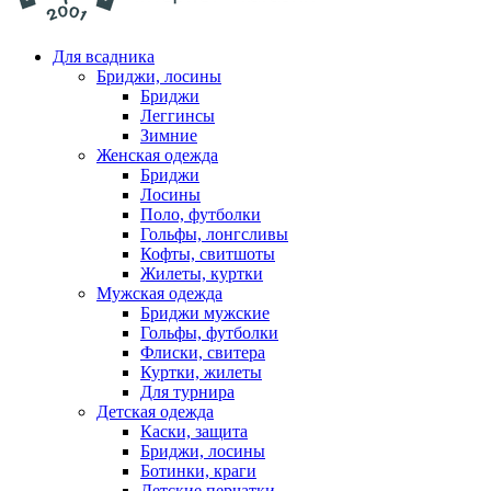
Для всадника
Бриджи, лосины
Бриджи
Леггинсы
Зимние
Женская одежда
Бриджи
Лосины
Поло, футболки
Гольфы, лонгсливы
Кофты, свитшоты
Жилеты, куртки
Мужская одежда
Бриджи мужские
Гольфы, футболки
Флиски, свитера
Куртки, жилеты
Для турнира
Детская одежда
Каски, защита
Бриджи, лосины
Ботинки, краги
Детские перчатки