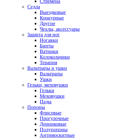
Стремена
Седла
Выездковые
Конкурные
Другие
Чехлы, аксессуары
Защита для ног
Ногавки
Бинты
Ватники
Колокольчики
Терапия
Вальтрапы и ушки
Вальтрапы
Ушки
Гельки, меховушки
Гельки
Меховушки
Пады
Попоны
Флисовые
Прогулочные
Денниковые
Полупопоны
Антимоскитные