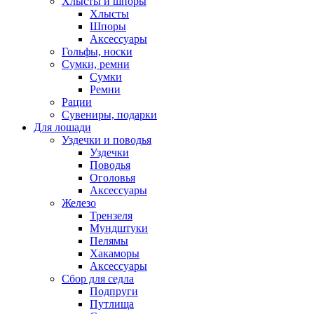
Хлысты и шпоры
Хлысты
Шпоры
Аксессуары
Гольфы, носки
Сумки, ремни
Сумки
Ремни
Рации
Сувениры, подарки
Для лошади
Уздечки и поводья
Уздечки
Поводья
Оголовья
Аксессуары
Железо
Трензеля
Мундштуки
Пелямы
Хакаморы
Аксессуары
Сбор для седла
Подпруги
Путлища