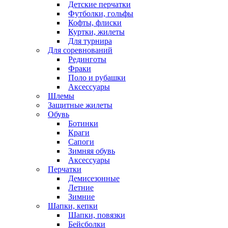
Детские перчатки
Футболки, гольфы
Кофты, флиски
Куртки, жилеты
Для турнира
Для соревнований
Рединготы
Фраки
Поло и рубашки
Аксессуары
Шлемы
Защитные жилеты
Обувь
Ботинки
Краги
Сапоги
Зимняя обувь
Аксессуары
Перчатки
Демисезонные
Летние
Зимние
Шапки, кепки
Шапки, повязки
Бейсболки