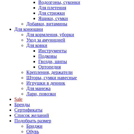
Водозгоны, суконки
Для плетения
Для стрижки
Ящики, сумки
Добавки, витамины
Для конюшни
Для кормления, уборки
Уход за амуницией
Для ковки
Инструменты
Подковы
Гвозди, шипы
Ортопедия
Крепления, держатели
Шторы, сумки навесные
Игрушки в денник
Для манежа
Лари, повозки
Sale
Бренды
Сертификаты
Список желаний
Подобрать размер
Бриджи
Обувь