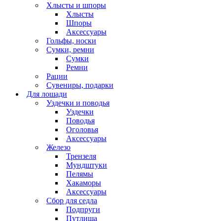
Хлысты и шпоры
Хлысты
Шпоры
Аксессуары
Гольфы, носки
Сумки, ремни
Сумки
Ремни
Рации
Сувениры, подарки
Для лошади
Уздечки и поводья
Уздечки
Поводья
Оголовья
Аксессуары
Железо
Трензеля
Мундштуки
Пелямы
Хакаморы
Аксессуары
Сбор для седла
Подпруги
Путлища