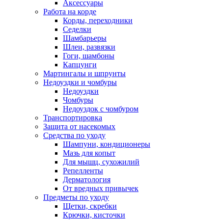
Аксессуары
Работа на корде
Корды, переходники
Седелки
Шамбарьеры
Шлеи, развязки
Гоги, шамбоны
Капцунги
Мартингалы и шпрунты
Недоуздки и чомбуры
Недоуздки
Чомбуры
Недоуздок с чомбуром
Транспортировка
Защита от насекомых
Средства по уходу
Шампуни, кондиционеры
Мазь для копыт
Для мышц, сухожилий
Репелленты
Дерматология
От вредных привычек
Предметы по уходу
Щетки, скребки
Крючки, кисточки