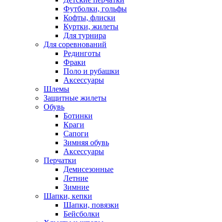
Футболки, гольфы
Кофты, флиски
Куртки, жилеты
Для турнира
Для соревнований
Рединготы
Фраки
Поло и рубашки
Аксессуары
Шлемы
Защитные жилеты
Обувь
Ботинки
Краги
Сапоги
Зимняя обувь
Аксессуары
Перчатки
Демисезонные
Летние
Зимние
Шапки, кепки
Шапки, повязки
Бейсболки