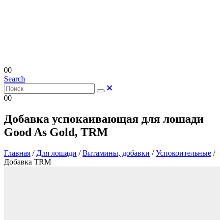
0
0
Search
0
0
Добавка успокаивающая для лошади
Good As Gold, TRM
Главная
/
Для лошади
/
Витамины, добавки
/
Успокоительные
/
Добавка TRM