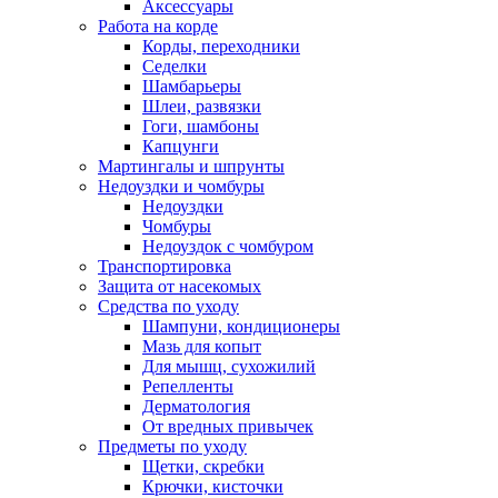
Аксессуары
Работа на корде
Корды, переходники
Седелки
Шамбарьеры
Шлеи, развязки
Гоги, шамбоны
Капцунги
Мартингалы и шпрунты
Недоуздки и чомбуры
Недоуздки
Чомбуры
Недоуздок с чомбуром
Транспортировка
Защита от насекомых
Средства по уходу
Шампуни, кондиционеры
Мазь для копыт
Для мышц, сухожилий
Репелленты
Дерматология
От вредных привычек
Предметы по уходу
Щетки, скребки
Крючки, кисточки