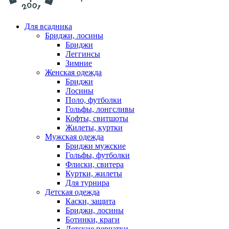
Для всадника
Бриджи, лосины
Бриджи
Леггинсы
Зимние
Женская одежда
Бриджи
Лосины
Поло, футболки
Гольфы, лонгсливы
Кофты, свитшоты
Жилеты, куртки
Мужская одежда
Бриджи мужские
Гольфы, футболки
Флиски, свитера
Куртки, жилеты
Для турнира
Детская одежда
Каски, защита
Бриджи, лосины
Ботинки, краги
Детские перчатки