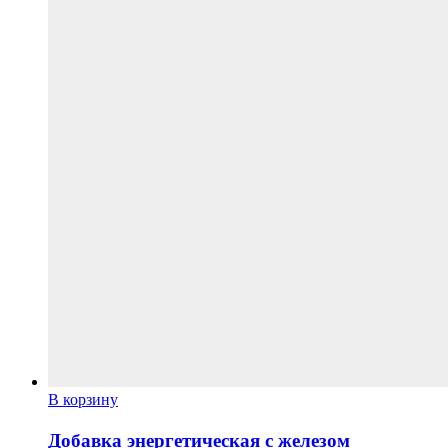
на
странице
товара.
В корзину
Добавка энергетическая с железом