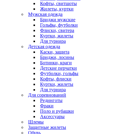
Кофты, свитшоты
Жилеты, куртки
Мужская одежда
Бриджи мужские
Гольфы, футболки
Флиски, свитера
Куртки, жилеты
Для турнира
Детская одежда
Каски, защита
Бриджи, лосины
Ботинки, краги
Детские перчатки
Футболки, гольфы
Кофты, флиски
Куртки, жилеты
Для турнира
Для соревнований
Рединготы
Фраки
Поло и рубашки
Аксессуары
Шлемы
Защитные жилеты
Обувь