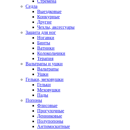
Стремена
Седла
Выездковые
Конкурные
Другие
Чехлы, аксессуары
Защита для ног
Ногавки
Бинты
Ватники
Колокольчики
Терапия
Вальтрапы и ушки
Вальтрапы
Ушки
Гельки, меховушки
Гельки
Меховушки
Пады
Попоны
Флисовые
Прогулочные
Денниковые
Полупопоны
Антимоскитные