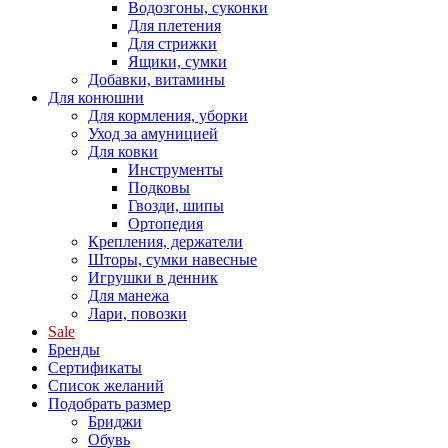
Водозгоны, суконки
Для плетения
Для стрижки
Ящики, сумки
Добавки, витамины
Для конюшни
Для кормления, уборки
Уход за амуницией
Для ковки
Инструменты
Подковы
Гвозди, шипы
Ортопедия
Крепления, держатели
Шторы, сумки навесные
Игрушки в денник
Для манежа
Лари, повозки
Sale
Бренды
Сертификаты
Список желаний
Подобрать размер
Бриджи
Обувь