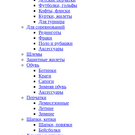
Футболки, гольфы
Кофты, флиски
Куртки, жилеты
Для турнира
Для соревнований
Рединготы
Фраки
Поло и рубашки
Аксессуары
Шлемы
Защитные жилеты
Обувь
Ботинки
Краги
Сапоги
Зимняя обувь
Аксессуары
Перчатки
Демисезонные
Летние
Зимние
Шапки, кепки
Шапки, повязки
Бейсболки