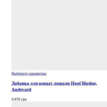
Этот
Выберите параметры
товар
имеет
Добавка для копыт лошади Hoof Biotine,
несколько
Audevard
вариаций.
Опции
можно
4 870
грн
выбрать