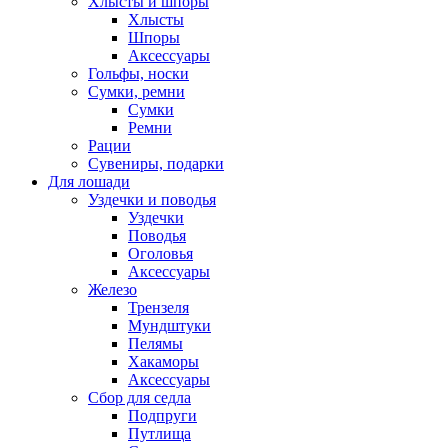
Хлысты и шпоры
Хлысты
Шпоры
Аксессуары
Гольфы, носки
Сумки, ремни
Сумки
Ремни
Рации
Сувениры, подарки
Для лошади
Уздечки и поводья
Уздечки
Поводья
Оголовья
Аксессуары
Железо
Трензеля
Мундштуки
Пелямы
Хакаморы
Аксессуары
Сбор для седла
Подпруги
Путлища