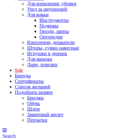
Для кормления, уборки
Уход за амуницией
Для ковки
Инструменты
Подковы
Гвозди, шипы
Ортопедия
Крепления, держатели
Шторы, сумки навесные
Игрушки в денник
Для манежа
Лари, повозки
Sale
Бренды
Сертификаты
Список желаний
Подобрать размер
Бриджи
Обувь
Шлем
Защитный жилет
Перчатки
Search