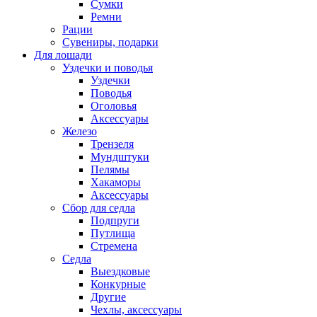
Сумки
Ремни
Рации
Сувениры, подарки
Для лошади
Уздечки и поводья
Уздечки
Поводья
Оголовья
Аксессуары
Железо
Трензеля
Мундштуки
Пелямы
Хакаморы
Аксессуары
Сбор для седла
Подпруги
Путлища
Стремена
Седла
Выездковые
Конкурные
Другие
Чехлы, аксессуары