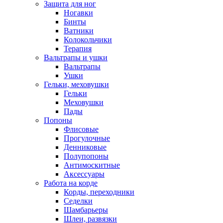
Защита для ног
Ногавки
Бинты
Ватники
Колокольчики
Терапия
Вальтрапы и ушки
Вальтрапы
Ушки
Гельки, меховушки
Гельки
Меховушки
Пады
Попоны
Флисовые
Прогулочные
Денниковые
Полупопоны
Антимоскитные
Аксессуары
Работа на корде
Корды, переходники
Седелки
Шамбарьеры
Шлеи, развязки