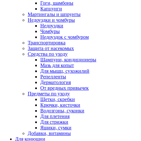
Гоги, шамбоны
Капцунги
Мартингалы и шпрунты
Недоуздки и чомбуры
Недоуздки
Чомбуры
Недоуздок с чомбуром
Транспортировка
Защита от насекомых
Средства по уходу
Шампуни, кондиционеры
Мазь для копыт
Для мышц, сухожилий
Репелленты
Дерматология
От вредных привычек
Предметы по уходу
Щетки, скребки
Крючки, кисточки
Водозгоны, суконки
Для плетения
Для стрижки
Ящики, сумки
Добавки, витамины
Для конюшни