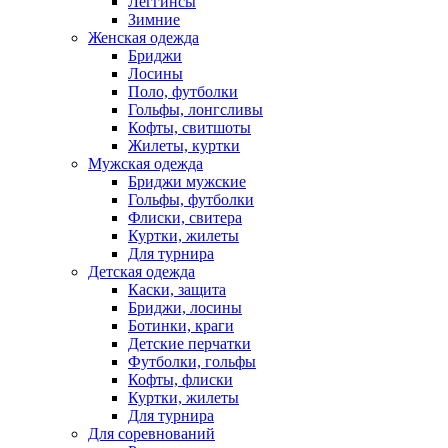
Леггинсы
Зимние
Женская одежда
Бриджи
Лосины
Поло, футболки
Гольфы, лонгсливы
Кофты, свитшоты
Жилеты, куртки
Мужская одежда
Бриджи мужские
Гольфы, футболки
Флиски, свитера
Куртки, жилеты
Для турнира
Детская одежда
Каски, защита
Бриджи, лосины
Ботинки, краги
Детские перчатки
Футболки, гольфы
Кофты, флиски
Куртки, жилеты
Для турнира
Для соревнований