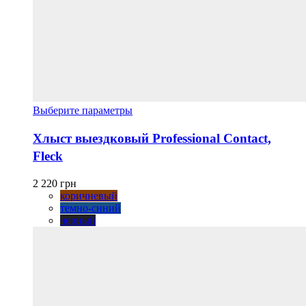
Этот
Выберите параметры
товар
имеет
Хлыст выездковый Professional Contact,
несколько
Fleck
вариаций.
Опции
можно
2 220
грн
выбрать
коричневый
на
темно-синий
странице
черный
товара.