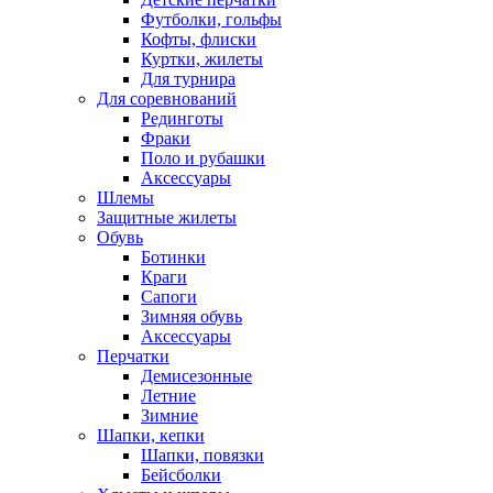
Футболки, гольфы
Кофты, флиски
Куртки, жилеты
Для турнира
Для соревнований
Рединготы
Фраки
Поло и рубашки
Аксессуары
Шлемы
Защитные жилеты
Обувь
Ботинки
Краги
Сапоги
Зимняя обувь
Аксессуары
Перчатки
Демисезонные
Летние
Зимние
Шапки, кепки
Шапки, повязки
Бейсболки