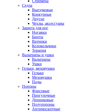
Стремена
Седла
Выездковые
Конкурные
Другие
Чехлы, аксессуары
Защита для ног
Ногавки
Бинты
Ватники
Колокольчики
Терапия
Вальтрапы и ушки
Вальтрапы
Ушки
Гельки, меховушки
Гельки
Меховушки
Пады
Попоны
Флисовые
Прогулочные
Денниковые
Полупопоны
Антимоскитные