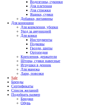
Водозгоны, суконки
Для плетения
Для стрижки
Ящики, сумки
Добавки, витамины
Для конюшни
Для кормления, уборки
Уход за амуницией
Для ковки
Инструменты
Подковы
Гвозди, шипы
Ортопедия
Крепления, держатели
Шторы, сумки навесные
Игрушки в денник
Для манежа
Лари, повозки
Sale
Бренды
Сертификаты
Список желаний
Подобрать размер
Бриджи
Обувь