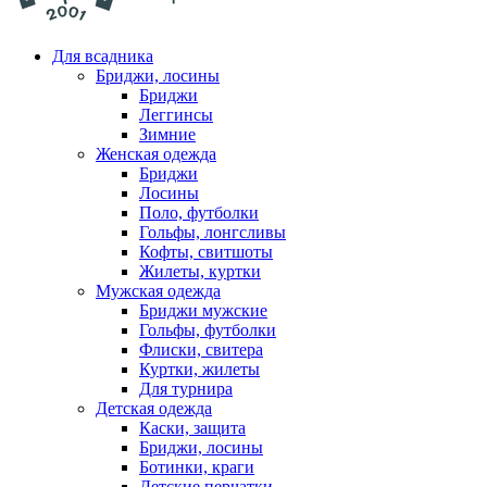
Для всадника
Бриджи, лосины
Бриджи
Леггинсы
Зимние
Женская одежда
Бриджи
Лосины
Поло, футболки
Гольфы, лонгсливы
Кофты, свитшоты
Жилеты, куртки
Мужская одежда
Бриджи мужские
Гольфы, футболки
Флиски, свитера
Куртки, жилеты
Для турнира
Детская одежда
Каски, защита
Бриджи, лосины
Ботинки, краги
Детские перчатки