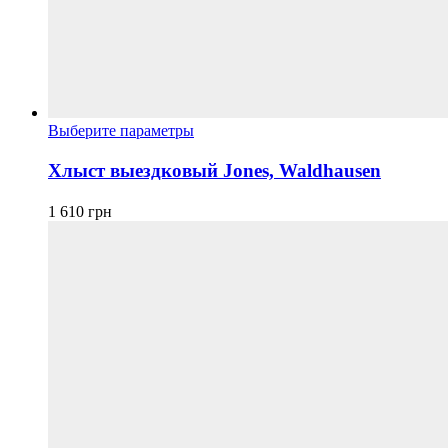
Этот
Выберите параметры
товар
имеет
Хлыст выездковый Jones, Waldhausen
несколько
вариаций.
1 610
грн
Опции
можно
выбрать
на
странице
товара.