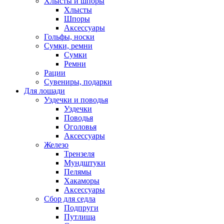
Хлысты и шпоры
Хлысты
Шпоры
Аксессуары
Гольфы, носки
Сумки, ремни
Сумки
Ремни
Рации
Сувениры, подарки
Для лошади
Уздечки и поводья
Уздечки
Поводья
Оголовья
Аксессуары
Железо
Трензеля
Мундштуки
Пелямы
Хакаморы
Аксессуары
Сбор для седла
Подпруги
Путлища