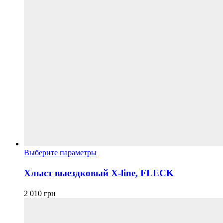
Этот
Выберите параметры
товар
имеет
Хлыст выездковый X-line, FLECK
несколько
вариаций.
2 010
грн
Опции
можно
выбрать