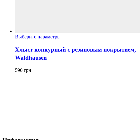
Этот
Выберите параметры
товар
имеет
Хлыст конкурный с резиновым покрытием,
несколько
Waldhausen
вариаций.
Опции
можно
590
грн
выбрать
на
странице
товара.