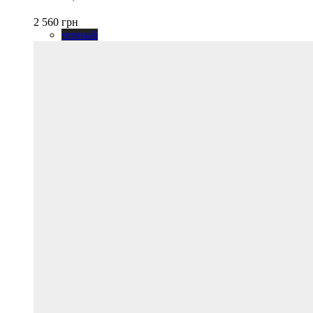
Опции
можно
2 560
грн
выбрать
черный
на
странице
товара.