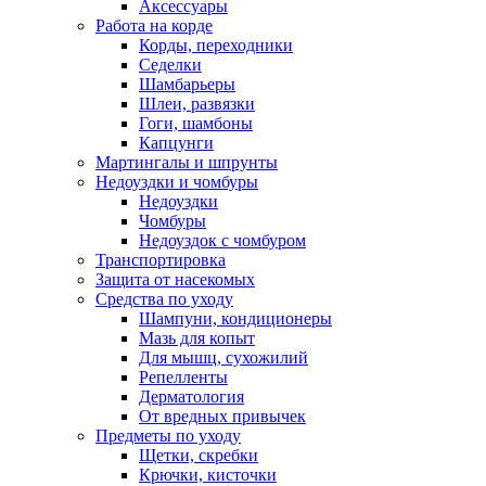
Аксессуары
Работа на корде
Корды, переходники
Седелки
Шамбарьеры
Шлеи, развязки
Гоги, шамбоны
Капцунги
Мартингалы и шпрунты
Недоуздки и чомбуры
Недоуздки
Чомбуры
Недоуздок с чомбуром
Транспортировка
Защита от насекомых
Средства по уходу
Шампуни, кондиционеры
Мазь для копыт
Для мышц, сухожилий
Репелленты
Дерматология
От вредных привычек
Предметы по уходу
Щетки, скребки
Крючки, кисточки