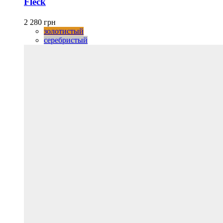
Fleck
вариаций.
Опции
можно
2 280
грн
выбрать
золотистый
на
серебристый
странице
товара.