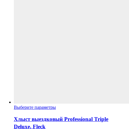
на
странице
товара.
Этот
Выберите параметры
товар
имеет
Хлыст выездковый Professional Triple
несколько
Deluxe, Fleck
вариаций.