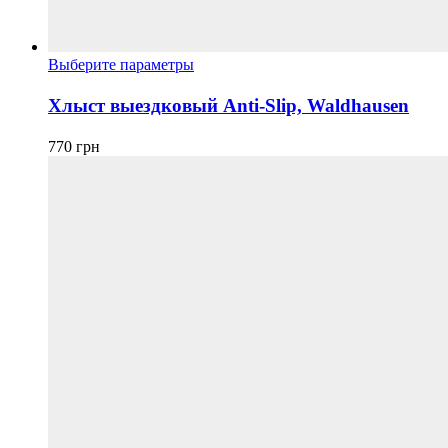
Этот
Выберите параметры
товар
имеет
Хлыст выездковый Anti-Slip, Waldhausen
несколько
вариаций.
770
грн
Опции
можно
выбрать
на
странице
товара.