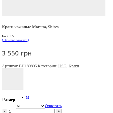
Краги кожаные Moretta, Shires
0
out of 5
( Отзывов пока нет. )
3 550
грн
Артикул:
ВН189895
Категории:
USG
,
Краги
M
Размер
Очистить
-
+