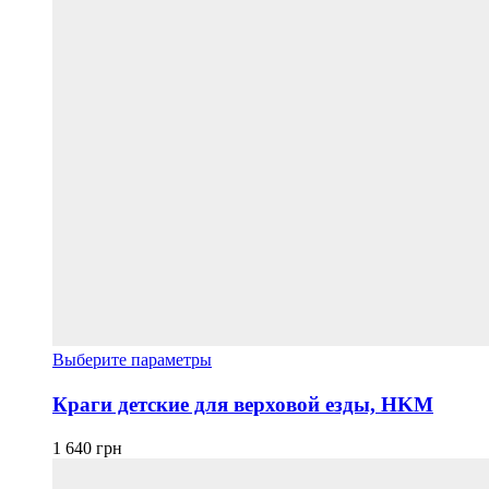
Этот
Выберите параметры
товар
имеет
Краги детские для верховой езды, HKM
несколько
вариаций.
1 640
грн
Опции
можно