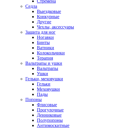
Стремена
Седла
Выездковые
Конкурные
Другие
Чехлы, аксессуары
Защита для ног
Ногавки
Бинты
Ватники
Колокольчики
Терапия
Вальтрапы и ушки
Вальтрапы
Ушки
Гельки, меховушки
Гельки
Меховушки
Пады
Попоны
Флисовые
Прогулочные
Денниковые
Полупопоны
Антимоскитные