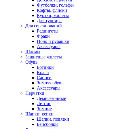
Футболки, гольфы
Кофты, флиски
Куртки, жилеты
Для турнира
Для соревнований
Рединготы
Фраки
Поло и рубашки
Аксессуары
Шлемы
Защитные жилеты
Обувь
Ботинки
Краги
Сапоги
Зимняя обувь
Аксессуары
Перчатки
Демисезонные
Летние
Зимние
Шапки, кепки
Шапки, повязки
Бейсболки