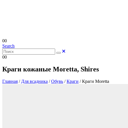
0
0
Search
0
0
Краги кожаные Moretta, Shires
Главная
/
Для всадника
/
Обувь
/
Краги
/
Краги Moretta