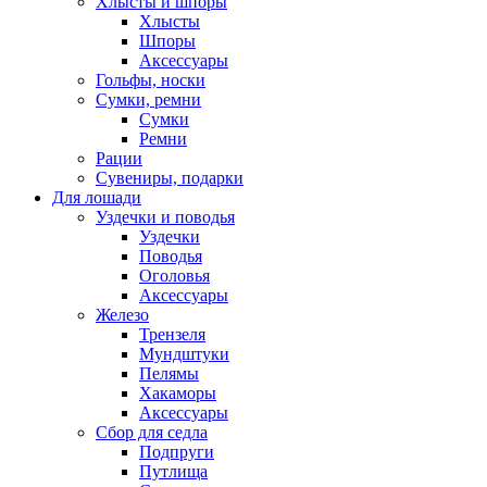
Хлысты и шпоры
Хлысты
Шпоры
Аксессуары
Гольфы, носки
Сумки, ремни
Сумки
Ремни
Рации
Сувениры, подарки
Для лошади
Уздечки и поводья
Уздечки
Поводья
Оголовья
Аксессуары
Железо
Трензеля
Мундштуки
Пелямы
Хакаморы
Аксессуары
Сбор для седла
Подпруги
Путлища