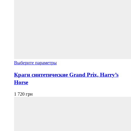
Этот
Выберите параметры
товар
имеет
Краги синтетические Grand Prix, Harry’s
несколько
Horse
вариаций.
Опции
можно
1 720
грн
выбрать
на
странице
товара.