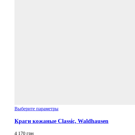
Этот
Выберите параметры
товар
имеет
Краги кожаные Classic, Waldhausen
несколько
вариаций.
4 170
грн