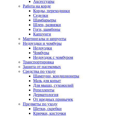
Аксессуары
Работа на корде
Корды, переходники
Седелки
Шамбарьеры
Шлеи, развязки
Гоги, шамбоны
Капцунги
Мартингалы и шпрунты
Недоуздки и чомбуры
Недоуздки
Чомбуры
Недоуздок с чомбуром
Транспортировка
Защита от насекомых
Средства по уходу
Шампуни, кондиционеры
Мазь для копыт
Для мышц, сухожилий
Репелленты
Дерматология
От вредных привычек
Предметы по уходу
Щетки, скребки
Крючки, кисточки