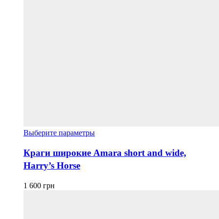
Этот
Выберите параметры
товар
имеет
Краги широкие Amara short and wide,
несколько
Harry’s Horse
вариаций.
Опции
можно
1 600
грн
выбрать
на
странице