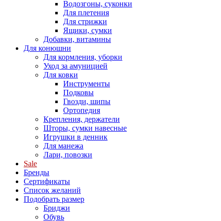
Водозгоны, суконки
Для плетения
Для стрижки
Ящики, сумки
Добавки, витамины
Для конюшни
Для кормления, уборки
Уход за амуницией
Для ковки
Инструменты
Подковы
Гвозди, шипы
Ортопедия
Крепления, держатели
Шторы, сумки навесные
Игрушки в денник
Для манежа
Лари, повозки
Sale
Бренды
Сертификаты
Список желаний
Подобрать размер
Бриджи
Обувь