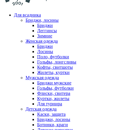
Для всадника
Бриджи, лосины
Бриджи
Леггинсы
Зимние
Женская одежда
Бриджи
Лосины
Поло, футболки
Гольфы, лонгсливы
Кофты, свитшоты
Жилеты, куртки
Мужская одежда
Бриджи мужские
Гольфы, футболки
Флиски, свитера
Куртки, жилеты
Для турнира
Детская одежда
Каски, защита
Бриджи, лосины
Ботинки, краги
Детские перчатки