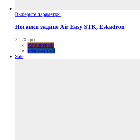
Этот
Выберите параметры
товар
имеет
Ногавки задние Air Easy STK, Eskadron
несколько
вариаций.
2 120
грн
Опции
коричневый
можно
темно-синий
выбрать
Sale
на
странице
товара.