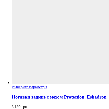
Этот
Выберите параметры
товар
имеет
Ногавки задние с мехом Protection, Eskadron
несколько
вариаций.
3 180
грн
Опции