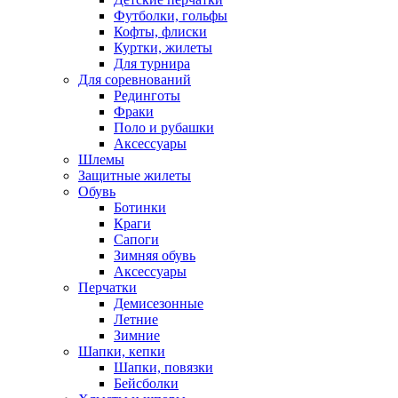
Футболки, гольфы
Кофты, флиски
Куртки, жилеты
Для турнира
Для соревнований
Рединготы
Фраки
Поло и рубашки
Аксессуары
Шлемы
Защитные жилеты
Обувь
Ботинки
Краги
Сапоги
Зимняя обувь
Аксессуары
Перчатки
Демисезонные
Летние
Зимние
Шапки, кепки
Шапки, повязки
Бейсболки