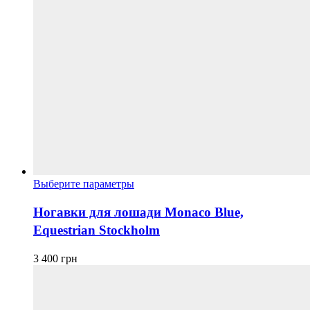
Этот
Выберите параметры
товар
имеет
Ногавки для лошади Monaco Blue,
несколько
Equestrian Stockholm
вариаций.
Опции
можно
3 400
грн
выбрать
на
странице
товара.