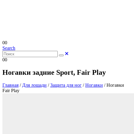
0
0
Search
0
0
Ногавки задние Sport, Fair Play
Главная
/
Для лошади
/
Защита для ног
/
Ногавки
/
Ногавки
Fair Play