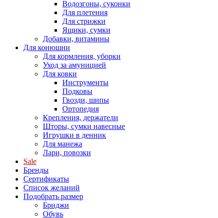
Водозгоны, суконки
Для плетения
Для стрижки
Ящики, сумки
Добавки, витамины
Для конюшни
Для кормления, уборки
Уход за амуницией
Для ковки
Инструменты
Подковы
Гвозди, шипы
Ортопедия
Крепления, держатели
Шторы, сумки навесные
Игрушки в денник
Для манежа
Лари, повозки
Sale
Бренды
Сертификаты
Список желаний
Подобрать размер
Бриджи
Обувь