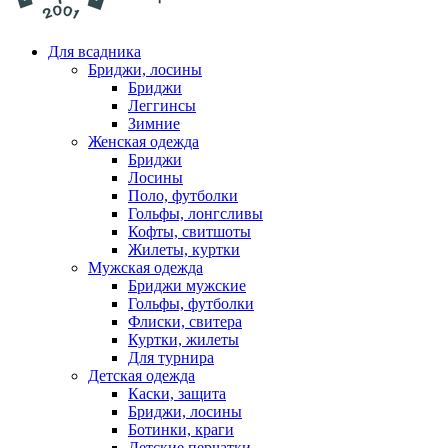
Для всадника
Бриджи, лосины
Бриджи
Леггинсы
Зимние
Женская одежда
Бриджи
Лосины
Поло, футболки
Гольфы, лонгсливы
Кофты, свитшоты
Жилеты, куртки
Мужская одежда
Бриджи мужские
Гольфы, футболки
Флиски, свитера
Куртки, жилеты
Для турнира
Детская одежда
Каски, защита
Бриджи, лосины
Ботинки, краги
Детские перчатки