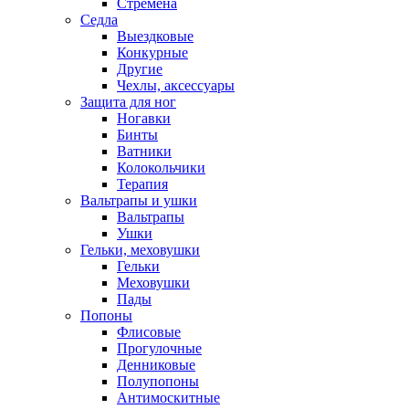
Стремена
Седла
Выездковые
Конкурные
Другие
Чехлы, аксессуары
Защита для ног
Ногавки
Бинты
Ватники
Колокольчики
Терапия
Вальтрапы и ушки
Вальтрапы
Ушки
Гельки, меховушки
Гельки
Меховушки
Пады
Попоны
Флисовые
Прогулочные
Денниковые
Полупопоны
Антимоскитные