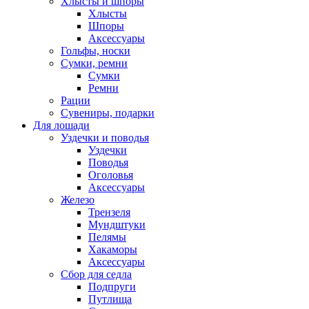
Хлысты и шпоры
Хлысты
Шпоры
Аксессуары
Гольфы, носки
Сумки, ремни
Сумки
Ремни
Рации
Сувениры, подарки
Для лошади
Уздечки и поводья
Уздечки
Поводья
Оголовья
Аксессуары
Железо
Трензеля
Мундштуки
Пелямы
Хакаморы
Аксессуары
Сбор для седла
Подпруги
Путлища