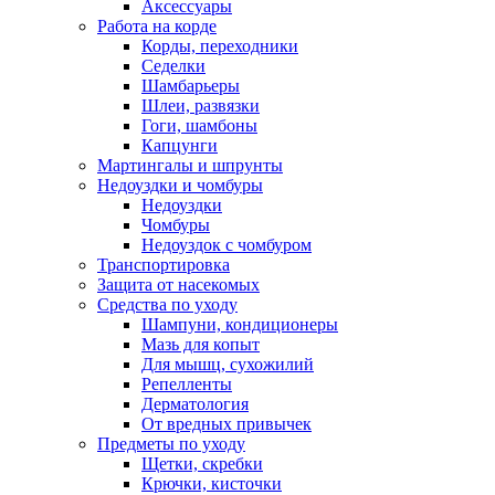
Аксессуары
Работа на корде
Корды, переходники
Седелки
Шамбарьеры
Шлеи, развязки
Гоги, шамбоны
Капцунги
Мартингалы и шпрунты
Недоуздки и чомбуры
Недоуздки
Чомбуры
Недоуздок с чомбуром
Транспортировка
Защита от насекомых
Средства по уходу
Шампуни, кондиционеры
Мазь для копыт
Для мышц, сухожилий
Репелленты
Дерматология
От вредных привычек
Предметы по уходу
Щетки, скребки
Крючки, кисточки