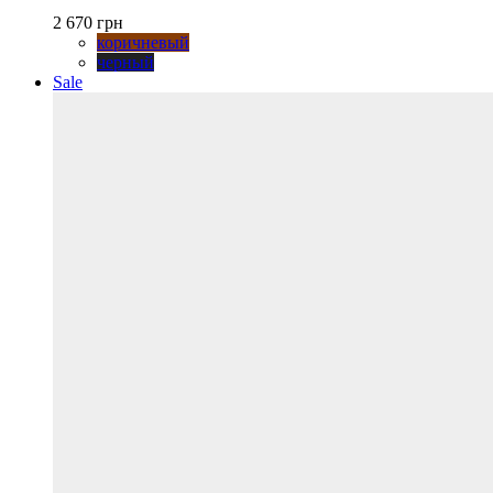
вариаций.
2 670
грн
Опции
коричневый
можно
черный
выбрать
Sale
на
странице
товара.