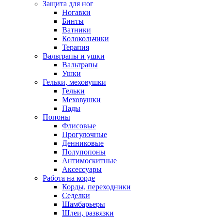
Защита для ног
Ногавки
Бинты
Ватники
Колокольчики
Терапия
Вальтрапы и ушки
Вальтрапы
Ушки
Гельки, меховушки
Гельки
Меховушки
Пады
Попоны
Флисовые
Прогулочные
Денниковые
Полупопоны
Антимоскитные
Аксессуары
Работа на корде
Корды, переходники
Седелки
Шамбарьеры
Шлеи, развязки