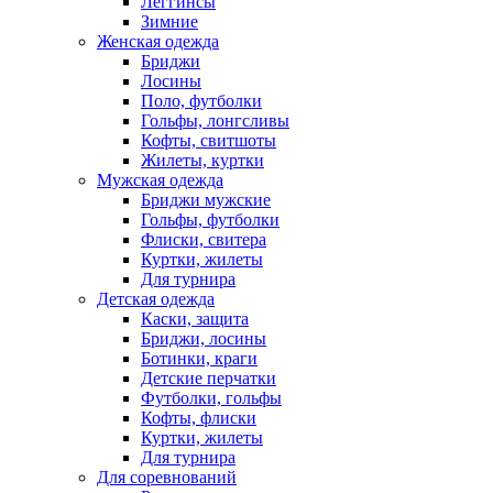
Леггинсы
Зимние
Женская одежда
Бриджи
Лосины
Поло, футболки
Гольфы, лонгсливы
Кофты, свитшоты
Жилеты, куртки
Мужская одежда
Бриджи мужские
Гольфы, футболки
Флиски, свитера
Куртки, жилеты
Для турнира
Детская одежда
Каски, защита
Бриджи, лосины
Ботинки, краги
Детские перчатки
Футболки, гольфы
Кофты, флиски
Куртки, жилеты
Для турнира
Для соревнований