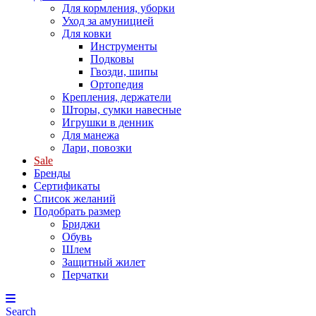
Для кормления, уборки
Уход за амуницией
Для ковки
Инструменты
Подковы
Гвозди, шипы
Ортопедия
Крепления, держатели
Шторы, сумки навесные
Игрушки в денник
Для манежа
Лари, повозки
Sale
Бренды
Сертификаты
Список желаний
Подобрать размер
Бриджи
Обувь
Шлем
Защитный жилет
Перчатки
Search