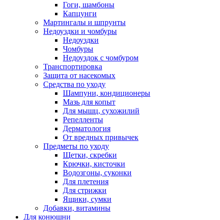
Гоги, шамбоны
Капцунги
Мартингалы и шпрунты
Недоуздки и чомбуры
Недоуздки
Чомбуры
Недоуздок с чомбуром
Транспортировка
Защита от насекомых
Средства по уходу
Шампуни, кондиционеры
Мазь для копыт
Для мышц, сухожилий
Репелленты
Дерматология
От вредных привычек
Предметы по уходу
Щетки, скребки
Крючки, кисточки
Водозгоны, суконки
Для плетения
Для стрижки
Ящики, сумки
Добавки, витамины
Для конюшни