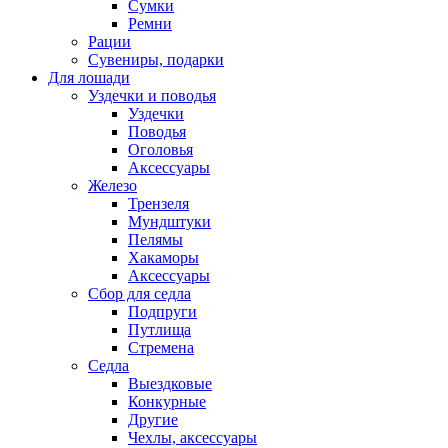
Сумки
Ремни
Рации
Сувениры, подарки
Для лошади
Уздечки и поводья
Уздечки
Поводья
Оголовья
Аксессуары
Железо
Трензеля
Мундштуки
Пелямы
Хакаморы
Аксессуары
Сбор для седла
Подпруги
Путлища
Стремена
Седла
Выездковые
Конкурные
Другие
Чехлы, аксессуары