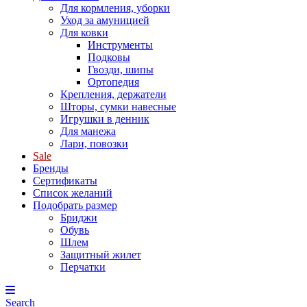
Для кормления, уборки
Уход за амуницией
Для ковки
Инструменты
Подковы
Гвозди, шипы
Ортопедия
Крепления, держатели
Шторы, сумки навесные
Игрушки в денник
Для манежа
Лари, повозки
Sale
Бренды
Сертификаты
Список желаний
Подобрать размер
Бриджи
Обувь
Шлем
Защитный жилет
Перчатки
Search