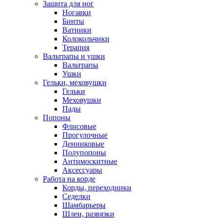
Защита для ног
Ногавки
Бинты
Ватники
Колокольчики
Терапия
Вальтрапы и ушки
Вальтрапы
Ушки
Гельки, меховушки
Гельки
Меховушки
Пады
Попоны
Флисовые
Прогулочные
Денниковые
Полупопоны
Антимоскитные
Аксессуары
Работа на корде
Корды, переходники
Седелки
Шамбарьеры
Шлеи, развязки