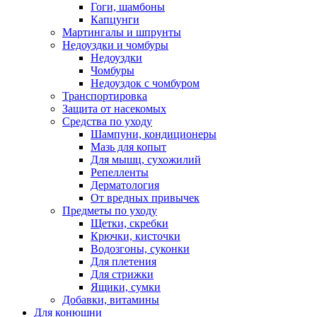
Гоги, шамбоны
Капцунги
Мартингалы и шпрунты
Недоуздки и чомбуры
Недоуздки
Чомбуры
Недоуздок с чомбуром
Транспортировка
Защита от насекомых
Средства по уходу
Шампуни, кондиционеры
Мазь для копыт
Для мышц, сухожилий
Репелленты
Дерматология
От вредных привычек
Предметы по уходу
Щетки, скребки
Крючки, кисточки
Водозгоны, суконки
Для плетения
Для стрижки
Ящики, сумки
Добавки, витамины
Для конюшни