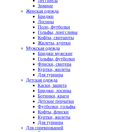
Леггинсы
Зимние
Женская одежда
Бриджи
Лосины
Поло, футболки
Гольфы, лонгсливы
Кофты, свитшоты
Жилеты, куртки
Мужская одежда
Бриджи мужские
Гольфы, футболки
Флиски, свитера
Куртки, жилеты
Для турнира
Детская одежда
Каски, защита
Бриджи, лосины
Ботинки, краги
Детские перчатки
Футболки, гольфы
Кофты, флиски
Куртки, жилеты
Для турнира
Для соревнований