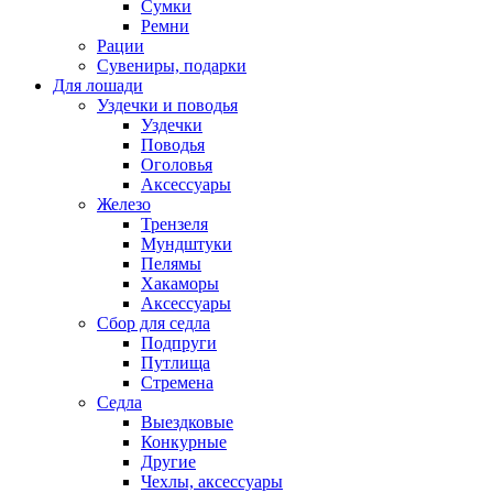
Сумки
Ремни
Рации
Сувениры, подарки
Для лошади
Уздечки и поводья
Уздечки
Поводья
Оголовья
Аксессуары
Железо
Трензеля
Мундштуки
Пелямы
Хакаморы
Аксессуары
Сбор для седла
Подпруги
Путлища
Стремена
Седла
Выездковые
Конкурные
Другие
Чехлы, аксессуары