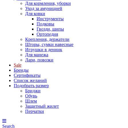
Для кормления, уборки
Уход за амуницией
Для ковки
Инструменты
Подковы
Гвозди, шипы
Ортопедия
Крепления, держатели
Шторы, сумки навесные
Игрушки в денник
Для манежа
Лари, повозки
Sale
Бренды
Сертификаты
Список желаний
Подобрать размер
Бриджи
Обувь
Шлем
Защитный жилет
Перчатки
Search