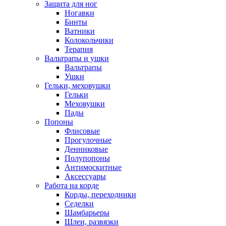
Защита для ног
Ногавки
Бинты
Ватники
Колокольчики
Терапия
Вальтрапы и ушки
Вальтрапы
Ушки
Гельки, меховушки
Гельки
Меховушки
Пады
Попоны
Флисовые
Прогулочные
Денниковые
Полупопоны
Антимоскитные
Аксессуары
Работа на корде
Корды, переходники
Седелки
Шамбарьеры
Шлеи, развязки