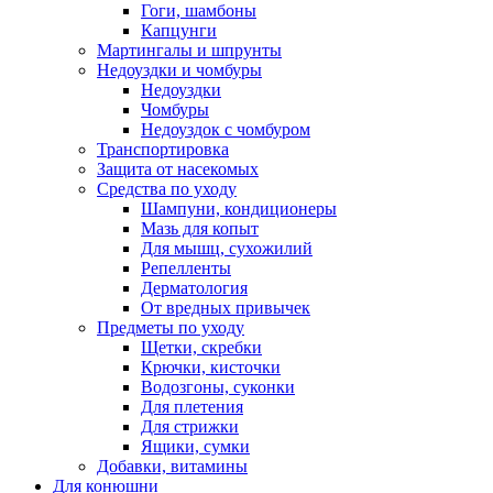
Гоги, шамбоны
Капцунги
Мартингалы и шпрунты
Недоуздки и чомбуры
Недоуздки
Чомбуры
Недоуздок с чомбуром
Транспортировка
Защита от насекомых
Средства по уходу
Шампуни, кондиционеры
Мазь для копыт
Для мышц, сухожилий
Репелленты
Дерматология
От вредных привычек
Предметы по уходу
Щетки, скребки
Крючки, кисточки
Водозгоны, суконки
Для плетения
Для стрижки
Ящики, сумки
Добавки, витамины
Для конюшни