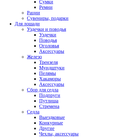
Сумки
Ремни
Рации
Сувениры, подарки
Для лошади
Уздечки и поводья
Уздечки
Поводья
Оголовья
Аксессуары
Железо
Трензеля
Мундштуки
Пелямы
Хакаморы
Аксессуары
Сбор для седла
Подпруги
Путлища
Стремена
Седла
Выездковые
Конкурные
Другие
Чехлы, аксессуары