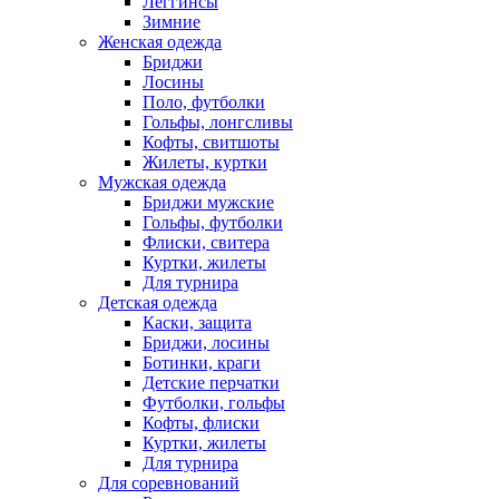
Леггинсы
Зимние
Женская одежда
Бриджи
Лосины
Поло, футболки
Гольфы, лонгсливы
Кофты, свитшоты
Жилеты, куртки
Мужская одежда
Бриджи мужские
Гольфы, футболки
Флиски, свитера
Куртки, жилеты
Для турнира
Детская одежда
Каски, защита
Бриджи, лосины
Ботинки, краги
Детские перчатки
Футболки, гольфы
Кофты, флиски
Куртки, жилеты
Для турнира
Для соревнований