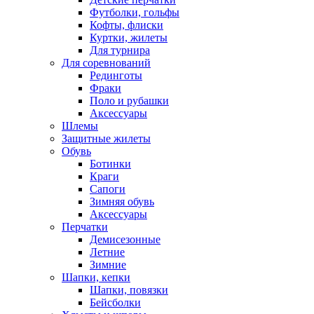
Футболки, гольфы
Кофты, флиски
Куртки, жилеты
Для турнира
Для соревнований
Рединготы
Фраки
Поло и рубашки
Аксессуары
Шлемы
Защитные жилеты
Обувь
Ботинки
Краги
Сапоги
Зимняя обувь
Аксессуары
Перчатки
Демисезонные
Летние
Зимние
Шапки, кепки
Шапки, повязки
Бейсболки