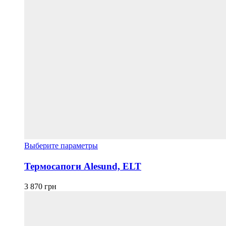
Этот
Выберите параметры
товар
имеет
Термосапоги Alesund, ELT
несколько
вариаций.
3 870
грн
Опции
можно
выбрать
на