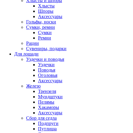
Хлысты и шпоры
Хлысты
Шпоры
Аксессуары
Гольфы, носки
Сумки, ремни
Сумки
Ремни
Рации
Сувениры, подарки
Для лошади
Уздечки и поводья
Уздечки
Поводья
Оголовья
Аксессуары
Железо
Трензеля
Мундштуки
Пелямы
Хакаморы
Аксессуары
Сбор для седла
Подпруги
Путлища