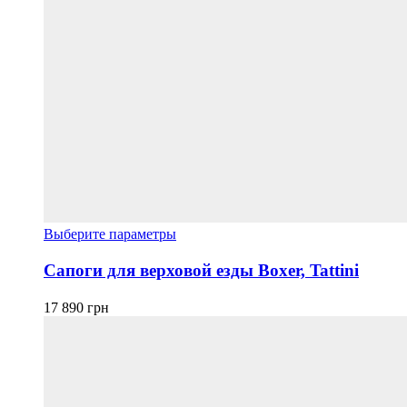
Этот
Выберите параметры
товар
имеет
Сапоги для верховой езды Boxer, Tattini
несколько
вариаций.
17 890
грн
Опции
можно
выбрать
на
странице
товара.