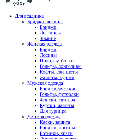
Для всадника
Бриджи, лосины
Бриджи
Леггинсы
Зимние
Женская одежда
Бриджи
Лосины
Поло, футболки
Гольфы, лонгсливы
Кофты, свитшоты
Жилеты, куртки
Мужская одежда
Бриджи мужские
Гольфы, футболки
Флиски, свитера
Куртки, жилеты
Для турнира
Детская одежда
Каски, защита
Бриджи, лосины
Ботинки, краги
Детские перчатки