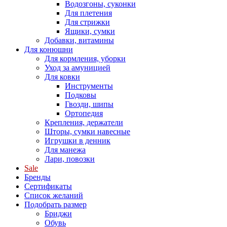
Водозгоны, суконки
Для плетения
Для стрижки
Ящики, сумки
Добавки, витамины
Для конюшни
Для кормления, уборки
Уход за амуницией
Для ковки
Инструменты
Подковы
Гвозди, шипы
Ортопедия
Крепления, держатели
Шторы, сумки навесные
Игрушки в денник
Для манежа
Лари, повозки
Sale
Бренды
Сертификаты
Список желаний
Подобрать размер
Бриджи
Обувь