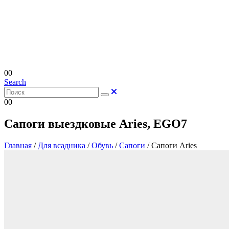
0
0
Search
0
0
Сапоги выездковые Aries, EGO7
Главная
/
Для всадника
/
Обувь
/
Сапоги
/
Сапоги Aries