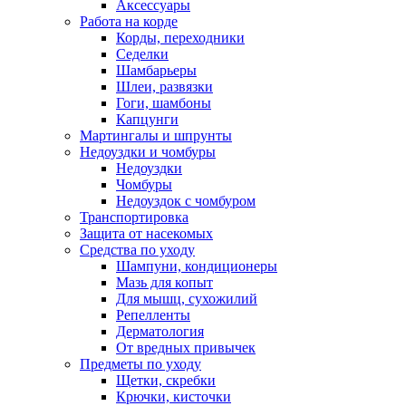
Аксессуары
Работа на корде
Корды, переходники
Седелки
Шамбарьеры
Шлеи, развязки
Гоги, шамбоны
Капцунги
Мартингалы и шпрунты
Недоуздки и чомбуры
Недоуздки
Чомбуры
Недоуздок с чомбуром
Транспортировка
Защита от насекомых
Средства по уходу
Шампуни, кондиционеры
Мазь для копыт
Для мышц, сухожилий
Репелленты
Дерматология
От вредных привычек
Предметы по уходу
Щетки, скребки
Крючки, кисточки