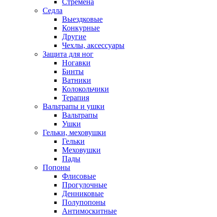
Стремена
Седла
Выездковые
Конкурные
Другие
Чехлы, аксессуары
Защита для ног
Ногавки
Бинты
Ватники
Колокольчики
Терапия
Вальтрапы и ушки
Вальтрапы
Ушки
Гельки, меховушки
Гельки
Меховушки
Пады
Попоны
Флисовые
Прогулочные
Денниковые
Полупопоны
Антимоскитные