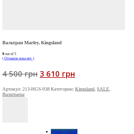
Вальтрап Marley, Kingsland
0
out of 5
( Отзывов пока нет. )
Первоначальная
Текущая
4 500
грн
3 610
грн
цена
цена:
Артикул:
213-HGS-938
Категории:
Kingsland
,
SALE
,
составляла
3 610 грн.
Вальтрапы
4 500 грн.
темно-синий