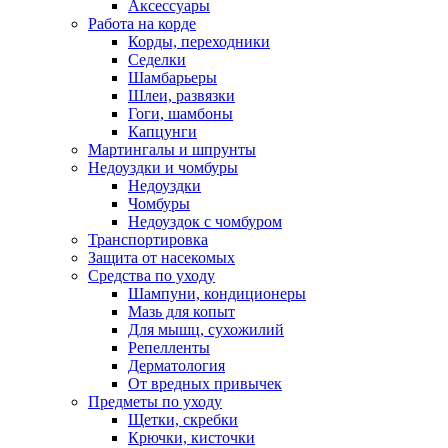
Аксессуары
Работа на корде
Корды, переходники
Седелки
Шамбарьеры
Шлеи, развязки
Гоги, шамбоны
Капцунги
Мартингалы и шпрунты
Недоуздки и чомбуры
Недоуздки
Чомбуры
Недоуздок с чомбуром
Транспортировка
Защита от насекомых
Средства по уходу
Шампуни, кондиционеры
Мазь для копыт
Для мышц, сухожилий
Репелленты
Дерматология
От вредных привычек
Предметы по уходу
Щетки, скребки
Крючки, кисточки