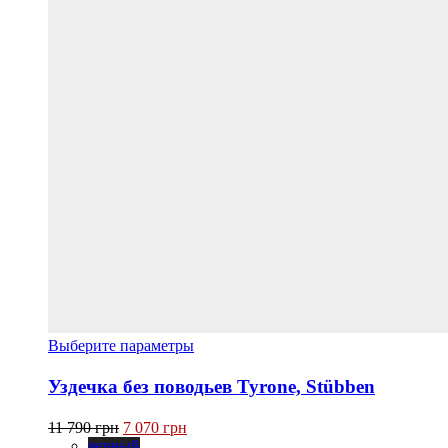
Этот
Выберите параметры
товар
имеет
Уздечка без поводьев Tyrone, Stübben
несколько
вариаций.
Первоначальная
Текущая
11 790
грн
7 070
грн
Опции
цена
цена:
черный