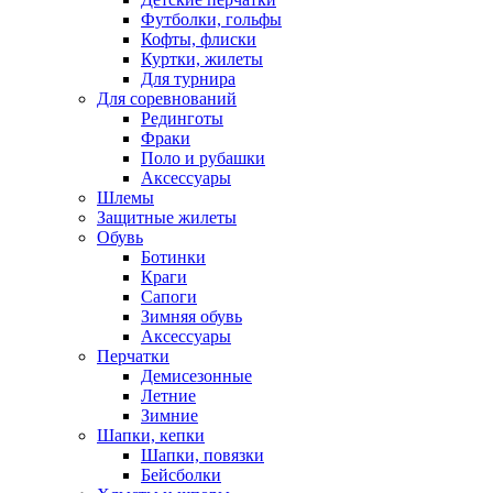
Футболки, гольфы
Кофты, флиски
Куртки, жилеты
Для турнира
Для соревнований
Рединготы
Фраки
Поло и рубашки
Аксессуары
Шлемы
Защитные жилеты
Обувь
Ботинки
Краги
Сапоги
Зимняя обувь
Аксессуары
Перчатки
Демисезонные
Летние
Зимние
Шапки, кепки
Шапки, повязки
Бейсболки