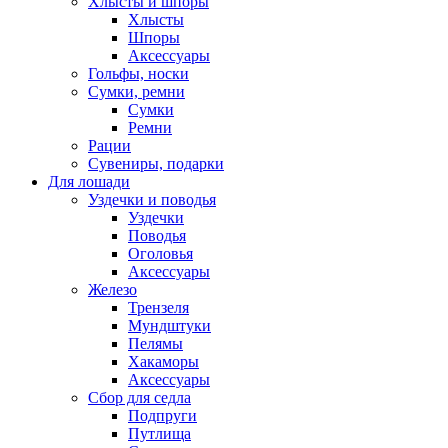
Хлысты и шпоры
Хлысты
Шпоры
Аксессуары
Гольфы, носки
Сумки, ремни
Сумки
Ремни
Рации
Сувениры, подарки
Для лошади
Уздечки и поводья
Уздечки
Поводья
Оголовья
Аксессуары
Железо
Трензеля
Мундштуки
Пелямы
Хакаморы
Аксессуары
Сбор для седла
Подпруги
Путлища