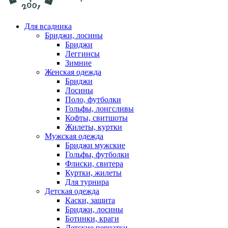
Для всадника
Бриджи, лосины
Бриджи
Леггинсы
Зимние
Женская одежда
Бриджи
Лосины
Поло, футболки
Гольфы, лонгсливы
Кофты, свитшоты
Жилеты, куртки
Мужская одежда
Бриджи мужские
Гольфы, футболки
Флиски, свитера
Куртки, жилеты
Для турнира
Детская одежда
Каски, защита
Бриджи, лосины
Ботинки, краги
Детские перчатки