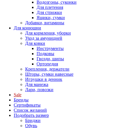
Водозгоны, суконки
Для плетения
Для стрижки
Ящики, сумки
Добавки, витамины
Для конюшни
Для кормления, уборки
Уход за амуницией
Для ковки
Инструменты
Подковы
Гвозди, шипы
Ортопедия
Крепления, держатели
Шторы, сумки навесные
Игрушки в денник
Для манежа
Лари, повозки
Sale
Бренды
Сертификаты
Список желаний
Подобрать размер
Бриджи
Обувь