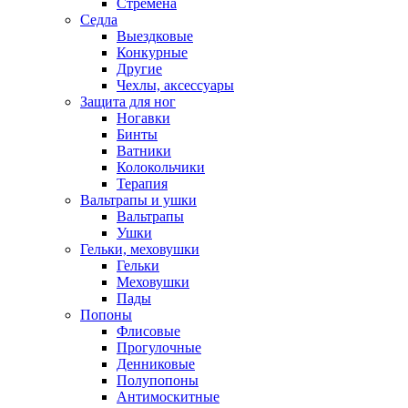
Стремена
Седла
Выездковые
Конкурные
Другие
Чехлы, аксессуары
Защита для ног
Ногавки
Бинты
Ватники
Колокольчики
Терапия
Вальтрапы и ушки
Вальтрапы
Ушки
Гельки, меховушки
Гельки
Меховушки
Пады
Попоны
Флисовые
Прогулочные
Денниковые
Полупопоны
Антимоскитные