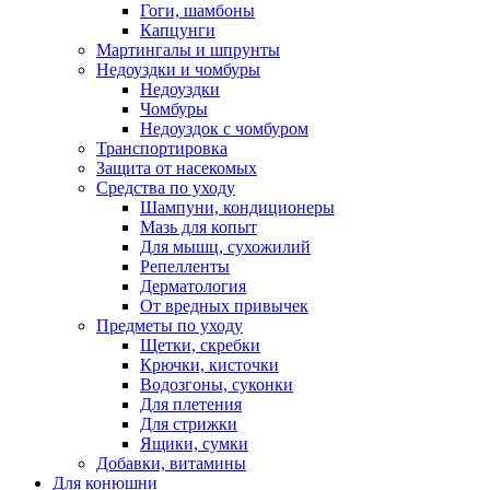
Гоги, шамбоны
Капцунги
Мартингалы и шпрунты
Недоуздки и чомбуры
Недоуздки
Чомбуры
Недоуздок с чомбуром
Транспортировка
Защита от насекомых
Средства по уходу
Шампуни, кондиционеры
Мазь для копыт
Для мышц, сухожилий
Репелленты
Дерматология
От вредных привычек
Предметы по уходу
Щетки, скребки
Крючки, кисточки
Водозгоны, суконки
Для плетения
Для стрижки
Ящики, сумки
Добавки, витамины
Для конюшни