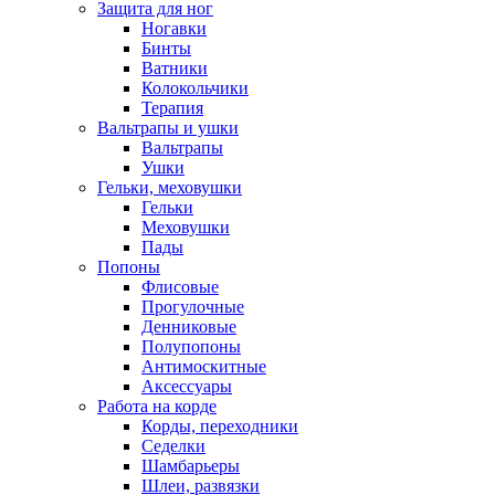
Защита для ног
Ногавки
Бинты
Ватники
Колокольчики
Терапия
Вальтрапы и ушки
Вальтрапы
Ушки
Гельки, меховушки
Гельки
Меховушки
Пады
Попоны
Флисовые
Прогулочные
Денниковые
Полупопоны
Антимоскитные
Аксессуары
Работа на корде
Корды, переходники
Седелки
Шамбарьеры
Шлеи, развязки