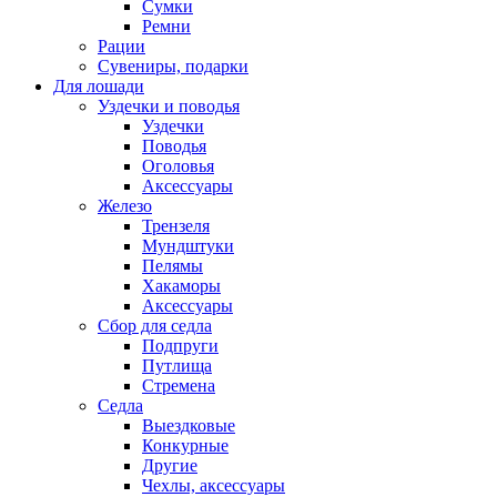
Сумки
Ремни
Рации
Сувениры, подарки
Для лошади
Уздечки и поводья
Уздечки
Поводья
Оголовья
Аксессуары
Железо
Трензеля
Мундштуки
Пелямы
Хакаморы
Аксессуары
Сбор для седла
Подпруги
Путлища
Стремена
Седла
Выездковые
Конкурные
Другие
Чехлы, аксессуары