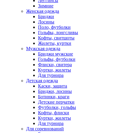
Леггинсы
Зимние
Женская одежда
Бриджи
Лосины
Поло, футболки
Гольфы, лонгсливы
Кофты, свитшоты
Жилеты, куртки
Мужская одежда
Бриджи мужские
Гольфы, футболки
Флиски, свитера
Куртки, жилеты
Для турнира
Детская одежда
Каски, защита
Бриджи, лосины
Ботинки, краги
Детские перчатки
Футболки, гольфы
Кофты, флиски
Куртки, жилеты
Для турнира
Для соревнований