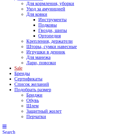
Для кормления, уборки
Уход за амуницией
Для ковки
Инструменты
Подковы
Гвозди, шипы
Ортопедия
Крепления, держатели
Шторы, сумки навесные
Игрушки в денник
Для манежа
Лари, повозки
Sale
Бренды
Сертификаты
Список желаний
Подобрать размер
Бриджи
Обувь
Шлем
Защитный жилет
Перчатки
Search