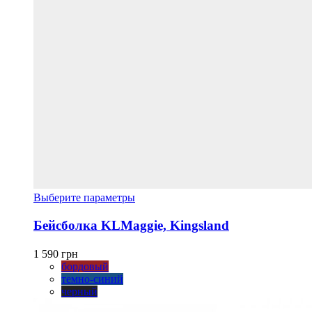
Этот
Выберите параметры
товар
имеет
Бейсболка KLMaggie, Kingsland
несколько
вариаций.
1 590
грн
Опции
бордовый
можно
темно-синий
выбрать
черный
на
странице