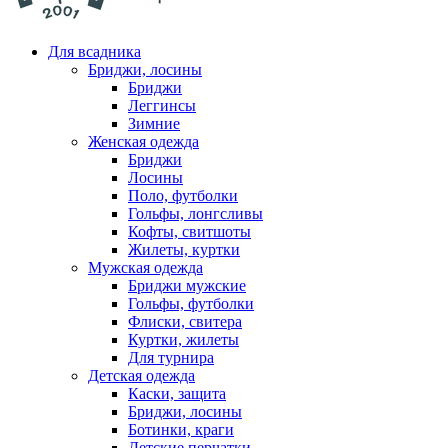
Для всадника
Бриджи, лосины
Бриджи
Леггинсы
Зимние
Женская одежда
Бриджи
Лосины
Поло, футболки
Гольфы, лонгсливы
Кофты, свитшоты
Жилеты, куртки
Мужская одежда
Бриджи мужские
Гольфы, футболки
Флиски, свитера
Куртки, жилеты
Для турнира
Детская одежда
Каски, защита
Бриджи, лосины
Ботинки, краги
Детские перчатки