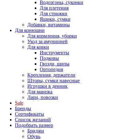
Водозгоны, суконки
Для плетения
Для стрижки
Ящики, сумки
Добавки, витамины
Для конюшни
Для кормления, уборки
Уход за амуницией
Для ковки
Инструменты
Подковы
Гвозди, шипы
Ортопедия
Крепления, держатели
Шторы, сумки навесные
Игрушки в денник
Для манежа
Лари, повозки
Sale
Бренды
Сертификаты
Список желаний
Подобрать размер
Бриджи
Обувь