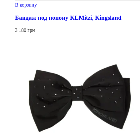
В корзину
Бандаж под попону KLMitzi, Kingsland
3 180
грн