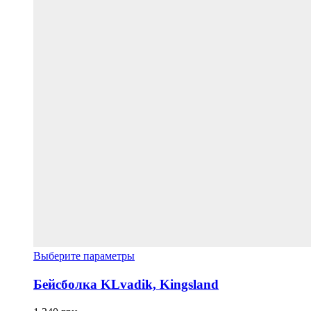
Этот
Выберите параметры
товар
имеет
Бейсболка KLvadik, Kingsland
несколько
вариаций.