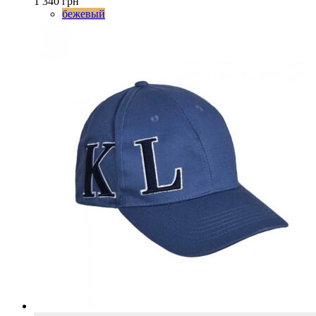
1 340
грн
Опции
бежевый
можно
выбрать
на
странице
товара.