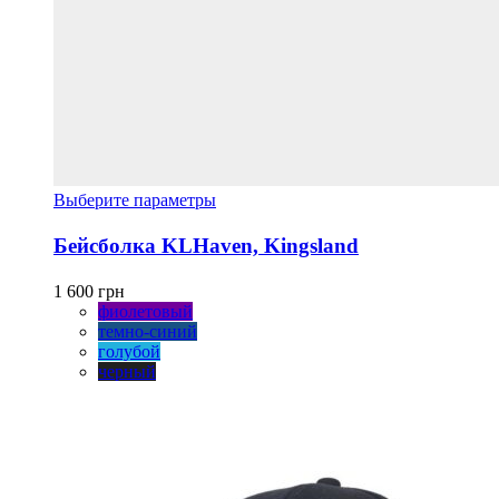
Этот
Выберите параметры
товар
имеет
Бейсболка KLHaven, Kingsland
несколько
вариаций.
1 600
грн
Опции
фиолетовый
можно
темно-синий
выбрать
голубой
на
черный
странице
товара.