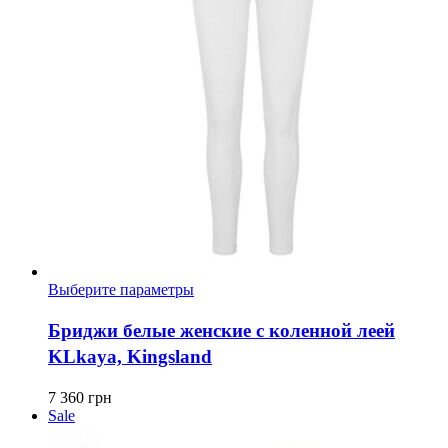
Этот
Выберите параметры
товар
имеет
Бриджи белые женские с коленной леей
несколько
KLkaya, Kingsland
вариаций.
Опции
можно
7 360
грн
выбрать
Sale
на