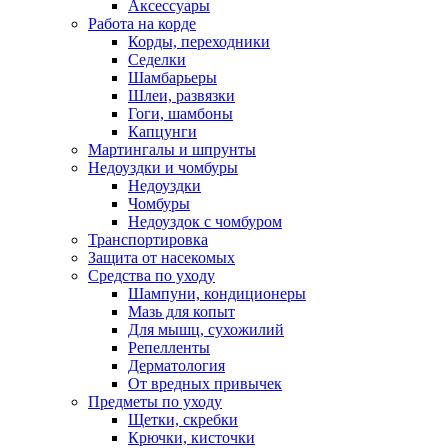
Аксессуары
Работа на корде
Корды, переходники
Седелки
Шамбарьеры
Шлеи, развязки
Гоги, шамбоны
Капцунги
Мартингалы и шпрунты
Недоуздки и чомбуры
Недоуздки
Чомбуры
Недоуздок с чомбуром
Транспортировка
Защита от насекомых
Средства по уходу
Шампуни, кондиционеры
Мазь для копыт
Для мышц, сухожилий
Репелленты
Дерматология
От вредных привычек
Предметы по уходу
Щетки, скребки
Крючки, кисточки