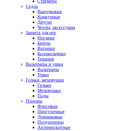
Стремена
Седла
Выездковые
Конкурные
Другие
Чехлы, аксессуары
Защита для ног
Ногавки
Бинты
Ватники
Колокольчики
Терапия
Вальтрапы и ушки
Вальтрапы
Ушки
Гельки, меховушки
Гельки
Меховушки
Пады
Попоны
Флисовые
Прогулочные
Денниковые
Полупопоны
Антимоскитные