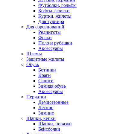
Футболки, гольфы
Кофты, флиски
Куртки, жилеты
Для турнира
Для соревнований
Рединготы
Фраки
Поло и рубашки
Аксессуары
Шлемы
Защитные жилеты
Обувь
Ботинки
Краги
Сапоги
Зимняя обувь
Аксессуары
Перчатки
Демисезонные
Летние
Зимние
Шапки, кепки
Шапки, повязки
Бейсболки