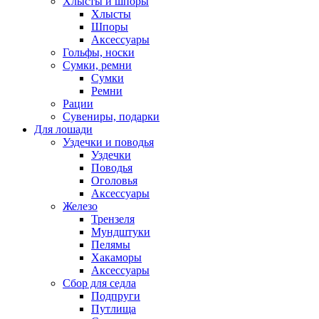
Хлысты и шпоры
Хлысты
Шпоры
Аксессуары
Гольфы, носки
Сумки, ремни
Сумки
Ремни
Рации
Сувениры, подарки
Для лошади
Уздечки и поводья
Уздечки
Поводья
Оголовья
Аксессуары
Железо
Трензеля
Мундштуки
Пелямы
Хакаморы
Аксессуары
Сбор для седла
Подпруги
Путлища