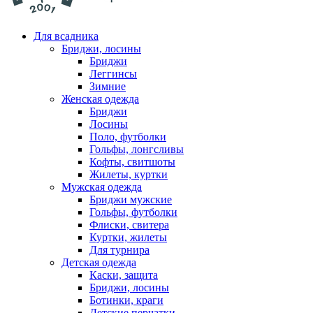
Для всадника
Бриджи, лосины
Бриджи
Леггинсы
Зимние
Женская одежда
Бриджи
Лосины
Поло, футболки
Гольфы, лонгсливы
Кофты, свитшоты
Жилеты, куртки
Мужская одежда
Бриджи мужские
Гольфы, футболки
Флиски, свитера
Куртки, жилеты
Для турнира
Детская одежда
Каски, защита
Бриджи, лосины
Ботинки, краги
Детские перчатки