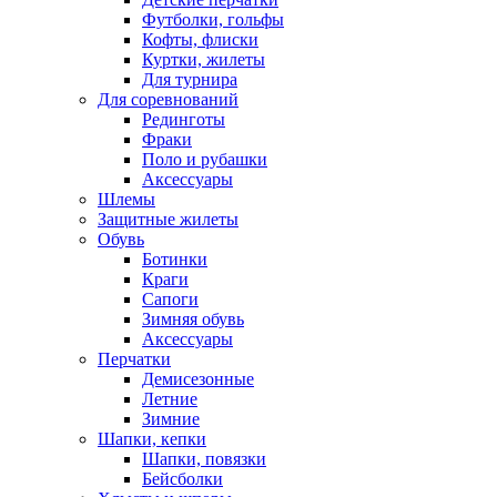
Футболки, гольфы
Кофты, флиски
Куртки, жилеты
Для турнира
Для соревнований
Рединготы
Фраки
Поло и рубашки
Аксессуары
Шлемы
Защитные жилеты
Обувь
Ботинки
Краги
Сапоги
Зимняя обувь
Аксессуары
Перчатки
Демисезонные
Летние
Зимние
Шапки, кепки
Шапки, повязки
Бейсболки