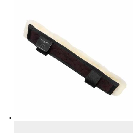
выбрать
на
странице
товара.