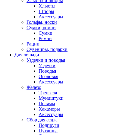
Хлысты и шпоры
Хлысты
Шпоры
Аксессуары
Гольфы, носки
Сумки, ремни
Сумки
Ремни
Рации
Сувениры, подарки
Для лошади
Уздечки и поводья
Уздечки
Поводья
Оголовья
Аксессуары
Железо
Трензеля
Мундштуки
Пелямы
Хакаморы
Аксессуары
Сбор для седла
Подпруги
Путлища