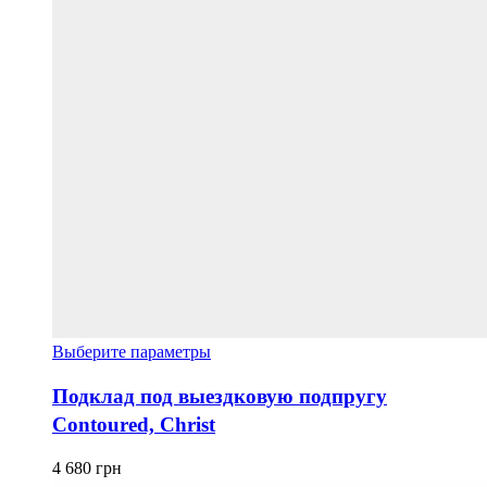
Этот
Выберите параметры
товар
имеет
Подклад под выездковую подпругу
несколько
Contoured, Christ
вариаций.
Опции
можно
4 680
грн