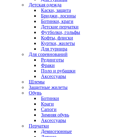
Детская одежда
Каски, защита
Бриджи, лосины
Ботинки, краги
Детские перчатки
Футболки, гольфы
Кофты, флиски
Куртки, жилеты
Для турнира
Для соревнований
Рединготы
Фраки
Поло и рубашки
Аксессуары
Шлемы
Защитные жилеты
Обувь
Ботинки
Краги
Сапоги
Зимняя обувь
Аксессуары
Перчатки
Демисезонные
Летние