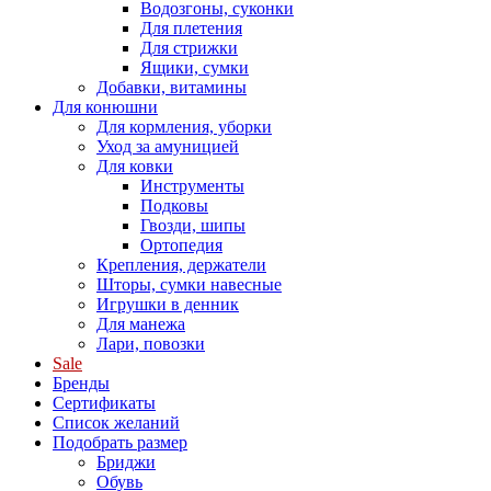
Водозгоны, суконки
Для плетения
Для стрижки
Ящики, сумки
Добавки, витамины
Для конюшни
Для кормления, уборки
Уход за амуницией
Для ковки
Инструменты
Подковы
Гвозди, шипы
Ортопедия
Крепления, держатели
Шторы, сумки навесные
Игрушки в денник
Для манежа
Лари, повозки
Sale
Бренды
Сертификаты
Список желаний
Подобрать размер
Бриджи
Обувь