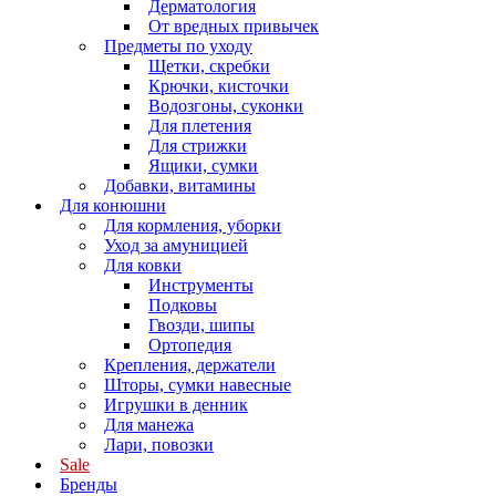
Дерматология
От вредных привычек
Предметы по уходу
Щетки, скребки
Крючки, кисточки
Водозгоны, суконки
Для плетения
Для стрижки
Ящики, сумки
Добавки, витамины
Для конюшни
Для кормления, уборки
Уход за амуницией
Для ковки
Инструменты
Подковы
Гвозди, шипы
Ортопедия
Крепления, держатели
Шторы, сумки навесные
Игрушки в денник
Для манежа
Лари, повозки
Sale
Бренды