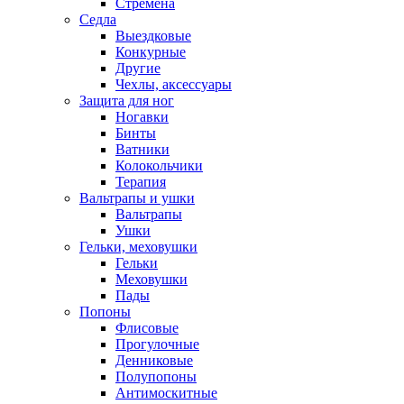
Стремена
Седла
Выездковые
Конкурные
Другие
Чехлы, аксессуары
Защита для ног
Ногавки
Бинты
Ватники
Колокольчики
Терапия
Вальтрапы и ушки
Вальтрапы
Ушки
Гельки, меховушки
Гельки
Меховушки
Пады
Попоны
Флисовые
Прогулочные
Денниковые
Полупопоны
Антимоскитные