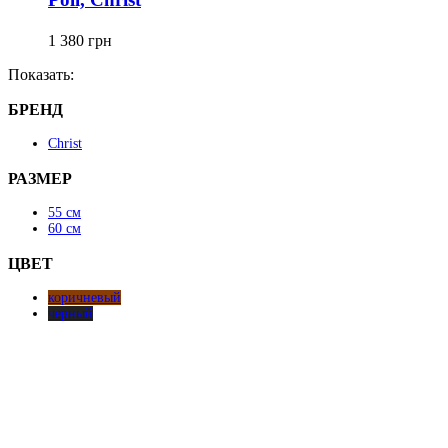
вариаций.
Опции
можно
1 380
грн
выбрать
Показать:
на
странице
БРЕНД
товара.
Christ
РАЗМЕР
55 см
60 см
ЦВЕТ
коричневый
черный