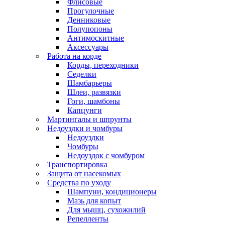
Флисовые
Прогулочные
Денниковые
Полупопоны
Антимоскитные
Аксессуары
Работа на корде
Корды, переходники
Седелки
Шамбарьеры
Шлеи, развязки
Гоги, шамбоны
Капцунги
Мартингалы и шпрунты
Недоуздки и чомбуры
Недоуздки
Чомбуры
Недоуздок с чомбуром
Транспортировка
Защита от насекомых
Средства по уходу
Шампуни, кондиционеры
Мазь для копыт
Для мышц, сухожилий
Репелленты