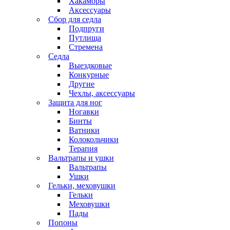
Хакаморы
Аксессуары
Сбор для седла
Подпруги
Путлища
Стремена
Седла
Выездковые
Конкурные
Другие
Чехлы, аксессуары
Защита для ног
Ногавки
Бинты
Ватники
Колокольчики
Терапия
Вальтрапы и ушки
Вальтрапы
Ушки
Гельки, меховушки
Гельки
Меховушки
Пады
Попоны