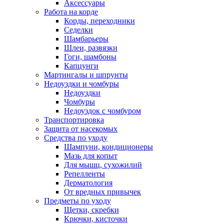
Аксессуары
Работа на корде
Корды, переходники
Седелки
Шамбарьеры
Шлеи, развязки
Гоги, шамбоны
Капцунги
Мартингалы и шпрунты
Недоуздки и чомбуры
Недоуздки
Чомбуры
Недоуздок с чомбуром
Транспортировка
Защита от насекомых
Средства по уходу
Шампуни, кондиционеры
Мазь для копыт
Для мышц, сухожилий
Репелленты
Дерматология
От вредных привычек
Предметы по уходу
Щетки, скребки
Крючки, кисточки