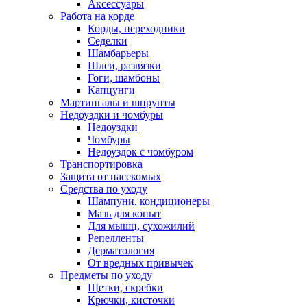
Аксессуары
Работа на корде
Корды, переходники
Седелки
Шамбарьеры
Шлеи, развязки
Гоги, шамбоны
Капцунги
Мартингалы и шпрунты
Недоуздки и чомбуры
Недоуздки
Чомбуры
Недоуздок с чомбуром
Транспортировка
Защита от насекомых
Средства по уходу
Шампуни, кондиционеры
Мазь для копыт
Для мышц, сухожилий
Репелленты
Дерматология
От вредных привычек
Предметы по уходу
Щетки, скребки
Крючки, кисточки