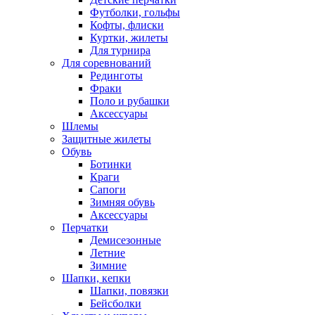
Футболки, гольфы
Кофты, флиски
Куртки, жилеты
Для турнира
Для соревнований
Рединготы
Фраки
Поло и рубашки
Аксессуары
Шлемы
Защитные жилеты
Обувь
Ботинки
Краги
Сапоги
Зимняя обувь
Аксессуары
Перчатки
Демисезонные
Летние
Зимние
Шапки, кепки
Шапки, повязки
Бейсболки