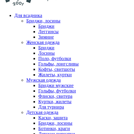
Для всадника
Бриджи, лосины
Бриджи
Леггинсы
Зимние
Женская одежда
Бриджи
Лосины
Поло, футболки
Гольфы, лонгсливы
Кофты, свитшоты
Жилеты, куртки
Мужская одежда
Бриджи мужские
Гольфы, футболки
Флиски, свитера
Куртки, жилеты
Для турнира
Детская одежда
Каски, защита
Бриджи, лосины
Ботинки, краги
Детские перчатки