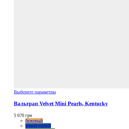
Этот
Выберите параметры
товар
имеет
Вальтрап Velvet Mini Pearls, Kentucky
несколько
вариаций.
5 670
грн
Опции
бежевый
можно
темно-синий
выбрать