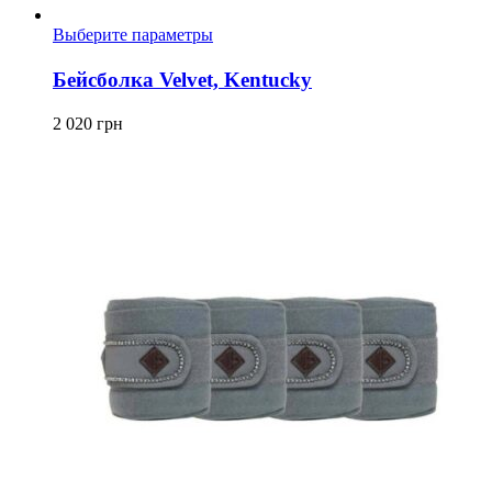
Этот
Выберите параметры
товар
имеет
Бейсболка Velvet, Kentucky
несколько
вариаций.
2 020
грн
Опции
можно
выбрать
на
странице
товара.