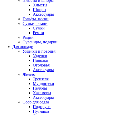
Хлысты и шпоры
Хлысты
Шпоры
Аксессуары
Гольфы, носки
Сумки, ремни
Сумки
Ремни
Рации
Сувениры, подарки
Для лошади
Уздечки и поводья
Уздечки
Поводья
Оголовья
Аксессуары
Железо
Трензеля
Мундштуки
Пелямы
Хакаморы
Аксессуары
Сбор для седла
Подпруги
Путлища