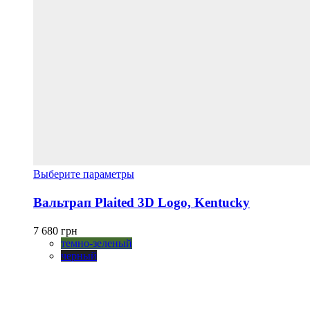
Этот
Выберите параметры
товар
имеет
Вальтрап Plaited 3D Logo, Kentucky
несколько
вариаций.
7 680
грн
Опции
темно-зеленый
можно
черный
выбрать
на
странице
товара.