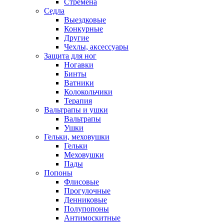
Стремена
Седла
Выездковые
Конкурные
Другие
Чехлы, аксессуары
Защита для ног
Ногавки
Бинты
Ватники
Колокольчики
Терапия
Вальтрапы и ушки
Вальтрапы
Ушки
Гельки, меховушки
Гельки
Меховушки
Пады
Попоны
Флисовые
Прогулочные
Денниковые
Полупопоны
Антимоскитные