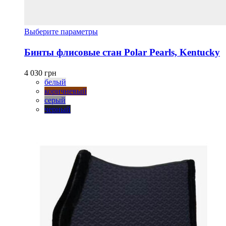
Этот
Выберите параметры
товар
имеет
Бинты флисовые стан Polar Pearls, Kentucky
несколько
вариаций.
4 030
грн
Опции
белый
можно
коричневый
выбрать
серый
на
черный
странице
товара.