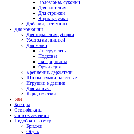
Водозгоны, суконки
Для плетения
Для стрижки
Ящики, сумки
Добавки, витамины
Для конюшни
Для кормления, уборки
Уход за амуницией
Для ковки
Инструменты
Подковы
Гвозди, шипы
Ортопедия
Крепления, держатели
Шторы, сумки навесные
Игрушки в денник
Для манежа
Лари, повозки
Sale
Бренды
Сертификаты
Список желаний
Подобрать размер
Бриджи
Обувь