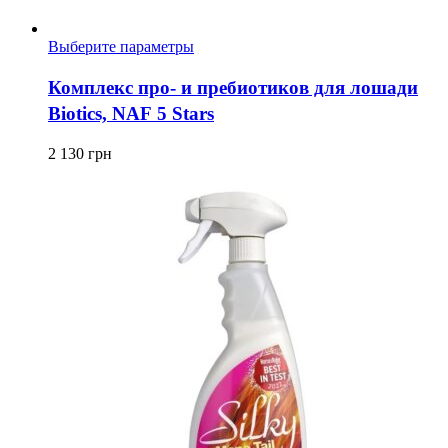
Этот
Выберите параметры
товар
имеет
Комплекс про- и пребиотиков для лошади
несколько
Biotics, NAF 5 Stars
вариаций.
Опции
можно
2 130
грн
выбрать
на
странице
товара.