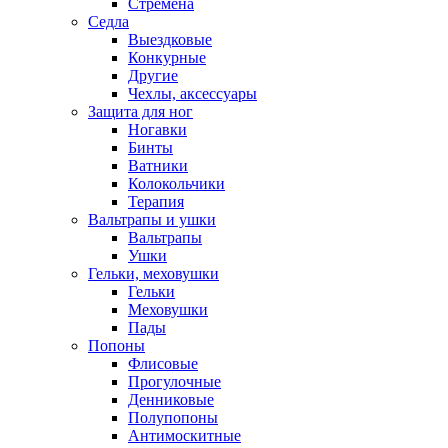
Стремена
Седла
Выездковые
Конкурные
Другие
Чехлы, аксессуары
Защита для ног
Ногавки
Бинты
Ватники
Колокольчики
Терапия
Вальтрапы и ушки
Вальтрапы
Ушки
Гельки, меховушки
Гельки
Меховушки
Пады
Попоны
Флисовые
Прогулочные
Денниковые
Полупопоны
Антимоскитные