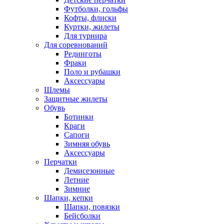
Футболки, гольфы
Кофты, флиски
Куртки, жилеты
Для турнира
Для соревнований
Рединготы
Фраки
Поло и рубашки
Аксессуары
Шлемы
Защитные жилеты
Обувь
Ботинки
Краги
Сапоги
Зимняя обувь
Аксессуары
Перчатки
Демисезонные
Летние
Зимние
Шапки, кепки
Шапки, повязки
Бейсболки