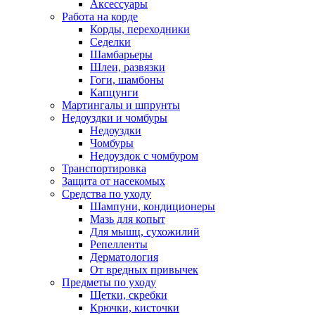
Аксессуары
Работа на корде
Корды, переходники
Седелки
Шамбарьеры
Шлеи, развязки
Гоги, шамбоны
Капцунги
Мартингалы и шпрунты
Недоуздки и чомбуры
Недоуздки
Чомбуры
Недоуздок с чомбуром
Транспортировка
Защита от насекомых
Средства по уходу
Шампуни, кондиционеры
Мазь для копыт
Для мышц, сухожилий
Репелленты
Дерматология
От вредных привычек
Предметы по уходу
Щетки, скребки
Крючки, кисточки