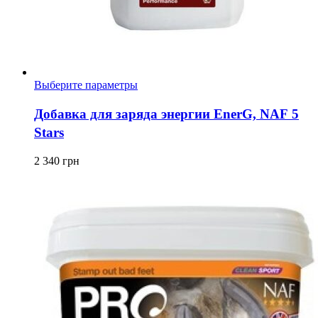
Этот
Выберите параметры
товар
имеет
Добавка для заряда энергии EnerG, NAF 5
несколько
Stars
вариаций.
Опции
можно
2 340
грн
выбрать
на
странице
товара.