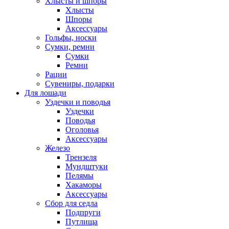
Хлысты и шпоры
Хлысты
Шпоры
Аксессуары
Гольфы, носки
Сумки, ремни
Сумки
Ремни
Рации
Сувениры, подарки
Для лошади
Уздечки и поводья
Уздечки
Поводья
Оголовья
Аксессуары
Железо
Трензеля
Мундштуки
Пелямы
Хакаморы
Аксессуары
Сбор для седла
Подпруги
Путлища