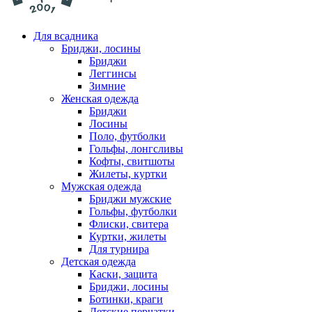
Для всадника
Бриджи, лосины
Бриджи
Леггинсы
Зимние
Женская одежда
Бриджи
Лосины
Поло, футболки
Гольфы, лонгсливы
Кофты, свитшоты
Жилеты, куртки
Мужская одежда
Бриджи мужские
Гольфы, футболки
Флиски, свитера
Куртки, жилеты
Для турнира
Детская одежда
Каски, защита
Бриджи, лосины
Ботинки, краги
Детские перчатки