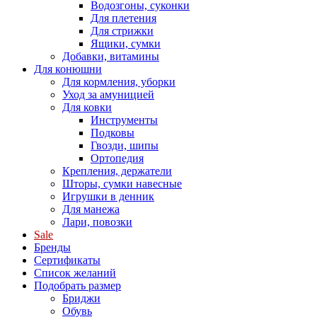
Водозгоны, суконки
Для плетения
Для стрижки
Ящики, сумки
Добавки, витамины
Для конюшни
Для кормления, уборки
Уход за амуницией
Для ковки
Инструменты
Подковы
Гвозди, шипы
Ортопедия
Крепления, держатели
Шторы, сумки навесные
Игрушки в денник
Для манежа
Лари, повозки
Sale
Бренды
Сертификаты
Список желаний
Подобрать размер
Бриджи
Обувь