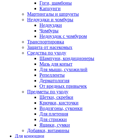
Гоги, шамбоны
Капцунги
Мартингалы и шпрунты
Недоуздки и чомбуры
Недоуздки
Чомбуры
Недоуздок с чомбуром
Транспортировка
Защита от насекомых
Средства по уходу
Шампуни, кондиционеры
Мазь для копыт
Для мышц, сухожилий
Репелленты
Дерматология
От вредных привычек
Предметы по уходу
Щетки, скребки
Крючки, кисточки
Водозгоны, суконки
Для плетения
Для стрижки
Ящики, сумки
Добавки, витамины
Для конюшни