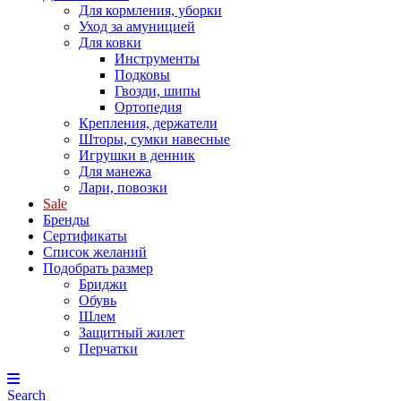
Для кормления, уборки
Уход за амуницией
Для ковки
Инструменты
Подковы
Гвозди, шипы
Ортопедия
Крепления, держатели
Шторы, сумки навесные
Игрушки в денник
Для манежа
Лари, повозки
Sale
Бренды
Сертификаты
Список желаний
Подобрать размер
Бриджи
Обувь
Шлем
Защитный жилет
Перчатки
Search