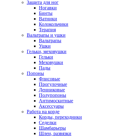
Защита для ног
Ногавки
Бинты
Ватники
Колокольчики
Терапия
Вальтрапы и ушки
Вальтрапы
Ушки
Гельки, меховушки
Гельки
Меховушки
Пады
Попоны
Флисовые
Прогулочные
Денниковые
Полупопоны
Антимоскитные
Аксессуары
Работа на корде
Корды, переходники
Седелки
Шамбарьеры
Шлеи, развязки