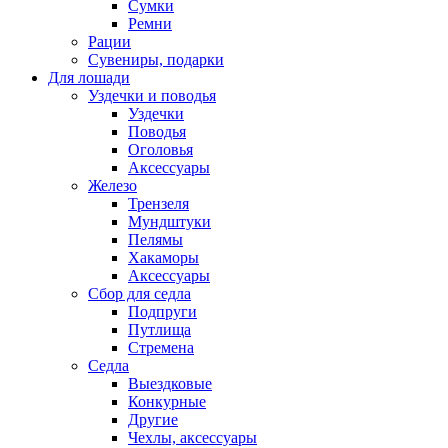
Сумки
Ремни
Рации
Сувениры, подарки
Для лошади
Уздечки и поводья
Уздечки
Поводья
Оголовья
Аксессуары
Железо
Трензеля
Мундштуки
Пелямы
Хакаморы
Аксессуары
Сбор для седла
Подпруги
Путлища
Стремена
Седла
Выездковые
Конкурные
Другие
Чехлы, аксессуары