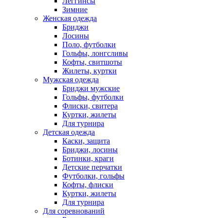
Леггинсы
Зимние
Женская одежда
Бриджи
Лосины
Поло, футболки
Гольфы, лонгсливы
Кофты, свитшоты
Жилеты, куртки
Мужская одежда
Бриджи мужские
Гольфы, футболки
Флиски, свитера
Куртки, жилеты
Для турнира
Детская одежда
Каски, защита
Бриджи, лосины
Ботинки, краги
Детские перчатки
Футболки, гольфы
Кофты, флиски
Куртки, жилеты
Для турнира
Для соревнований