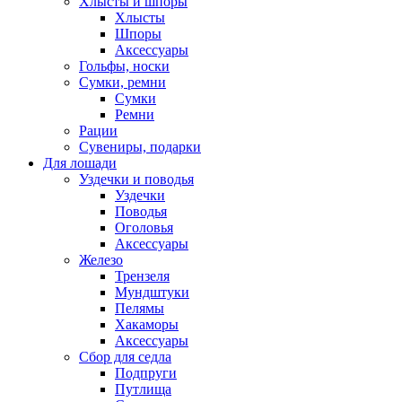
Хлысты и шпоры
Хлысты
Шпоры
Аксессуары
Гольфы, носки
Сумки, ремни
Сумки
Ремни
Рации
Сувениры, подарки
Для лошади
Уздечки и поводья
Уздечки
Поводья
Оголовья
Аксессуары
Железо
Трензеля
Мундштуки
Пелямы
Хакаморы
Аксессуары
Сбор для седла
Подпруги
Путлища