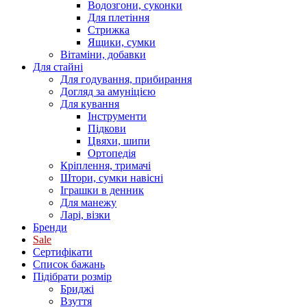
Водозгони, суконки
Для плетіння
Стрижка
Ящики, сумки
Вітаміни, добавки
Для стайні
Для годування, прибирання
Догляд за амуніцією
Для кування
Інструменти
Підкови
Цвяхи, шипи
Ортопедія
Кріплення, тримачі
Штори, сумки навісні
Іграшки в денник
Для манежу
Ларі, візки
Бренди
Sale
Сертифікати
Список бажань
Підібрати розмір
Бриджі
Взуття