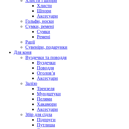
Хлисти і шпори
Хлисти
Шпори
Аксесуари
Гольфи, носки
Сумки, ремені
Сумки
Ремені
Рації
Сувеніри, подарунки
Для коня
Вуздечки та поводдя
Вуздечки
Поводдя
Оголов’я
Аксесуари
Залізо
Трензеля
Мундштуки
Пелями
Хакамори
Аксесуари
Збір для сідла
Підпруги
Путлища