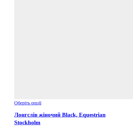
Цей
Оберіть опції
товар
має
Лонгслів жіночий Black, Equestrian
кілька
Stockholm
варіантів.
Параметри