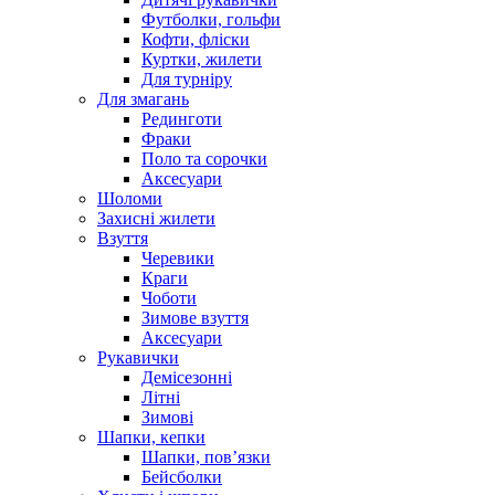
Футболки, гольфи
Кофти, фліски
Куртки, жилети
Для турніру
Для змагань
Рединготи
Фраки
Поло та сорочки
Аксесуари
Шоломи
Захисні жилети
Взуття
Черевики
Краги
Чоботи
Зимове взуття
Аксесуари
Рукавички
Демісезонні
Літні
Зимові
Шапки, кепки
Шапки, пов’язки
Бейсболки