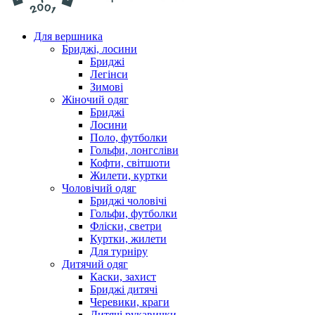
Для вершника
Бриджі, лосини
Бриджі
Легінси
Зимові
Жіночий одяг
Бриджі
Лосини
Поло, футболки
Гольфи, лонгсліви
Кофти, світшоти
Жилети, куртки
Чоловічий одяг
Бриджі чоловічі
Гольфи, футболки
Фліски, светри
Куртки, жилети
Для турніру
Дитячий одяг
Каски, захист
Бриджі дитячі
Черевики, краги
Дитячі рукавички