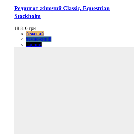
товар
має
Редингот жіночий Classic, Equestrian
кілька
Stockholm
варіантів.
Параметри
можна
18 810
грн
вибрати
бежевий
на
темно-синій
сторінці
чорний
товару