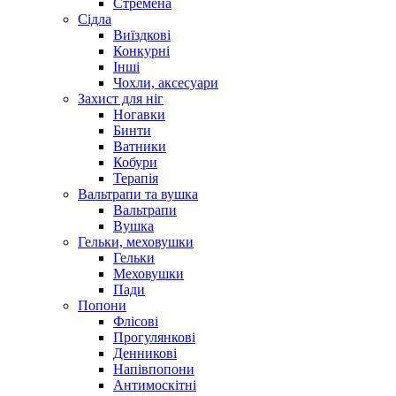
Стремена
Сідла
Виїздкові
Конкурні
Інші
Чохли, аксесуари
Захист для ніг
Ногавки
Бинти
Ватники
Кобури
Терапія
Вальтрапи та вушка
Вальтрапи
Вушка
Гельки, меховушки
Гельки
Меховушки
Пади
Попони
Флісові
Прогулянкові
Денникові
Напівпопони
Антимоскітні