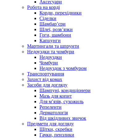
Аксесуари
Робота на корді
Корди, перехідники
Сіделки
Шамбар’єри
Шлеї, розв’язки
Гоги, шамбони
Капцунги
Мартингали та шпрунти
Недоуздки та чомбури
Недоуздки
Чомбури
Недоуздок з чомбуром
Транспортування
Захист від комах
Засоби для догляду
Шампуні, кондиціонери
Мазь для копит
Для м’язів, сухожиль
Репеленти
Дерматологія
Від шкідливих звичок
Предмети для догляду
Щітки, скребки
Гачки, пензлики