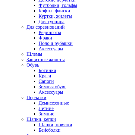
Футболки, гольфы
Кофты, флиски
Куртки, жилеты
Для турнира
Для соревнований
Рединготы
Фраки
Поло и рубашки
Аксессуары
Шлемы
Защитные жилеты
Обувь
Ботинки
Краги
Сапоги
Зимняя обувь
Аксессуары
Перчатки
Демисезонные
Летние
Зимние
Шапки, кепки
Шапки, повязки
Бейсболки