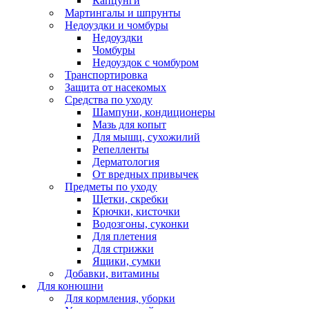
Капцунги
Мартингалы и шпрунты
Недоуздки и чомбуры
Недоуздки
Чомбуры
Недоуздок с чомбуром
Транспортировка
Защита от насекомых
Средства по уходу
Шампуни, кондиционеры
Мазь для копыт
Для мышц, сухожилий
Репелленты
Дерматология
От вредных привычек
Предметы по уходу
Щетки, скребки
Крючки, кисточки
Водозгоны, суконки
Для плетения
Для стрижки
Ящики, сумки
Добавки, витамины
Для конюшни
Для кормления, уборки