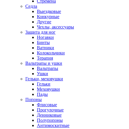
Стремена
Седла
Выездковые
Конкурные
Другие
Чехлы, аксессуары
Защита для ног
Ногавки
Бинты
Ватники
Колокольчики
Терапия
Вальтрапы и ушки
Вальтрапы
Ушки
Гельки, меховушки
Гельки
Меховушки
Пады
Попоны
Флисовые
Прогулочные
Денниковые
Полупопоны
Антимоскитные