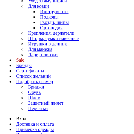
Уход за амуницией
Для ковки
Инструменты
Подковы
Гвозди, шипы
Ортопедия
Крепления, держатели
Шторы, сумки навесные
Игрушки в денник
Для манежа
Лари, повозки
Sale
Бренды
Сертификаты
Список желаний
Подобрать размер
Бриджи
Обувь
Шлем
Защитный жилет
Перчатки
Вход
Доставка и оплата
Примерка одежды