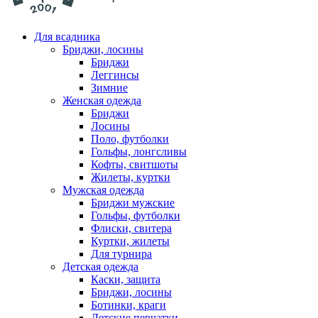
Для всадника
Бриджи, лосины
Бриджи
Леггинсы
Зимние
Женская одежда
Бриджи
Лосины
Поло, футболки
Гольфы, лонгсливы
Кофты, свитшоты
Жилеты, куртки
Мужская одежда
Бриджи мужские
Гольфы, футболки
Флиски, свитера
Куртки, жилеты
Для турнира
Детская одежда
Каски, защита
Бриджи, лосины
Ботинки, краги
Детские перчатки