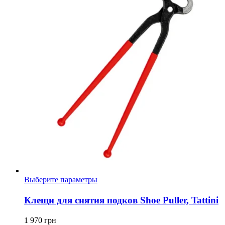
Этот
Выберите параметры
товар
имеет
Клещи для снятия подков Shoe Puller, Tattini
несколько
вариаций.
1 970
грн
Опции