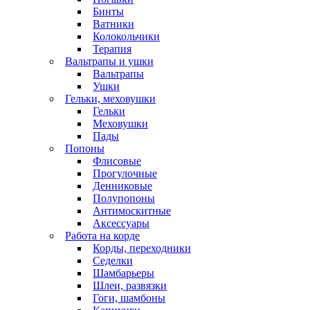
Бинты
Ватники
Колокольчики
Терапия
Вальтрапы и ушки
Вальтрапы
Ушки
Гельки, меховушки
Гельки
Меховушки
Пады
Попоны
Флисовые
Прогулочные
Денниковые
Полупопоны
Антимоскитные
Аксессуары
Работа на корде
Корды, переходники
Седелки
Шамбарьеры
Шлеи, развязки
Гоги, шамбоны