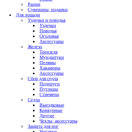
Рации
Сувениры, подарки
Для лошади
Уздечки и поводья
Уздечки
Поводья
Оголовья
Аксессуары
Железо
Трензеля
Мундштуки
Пелямы
Хакаморы
Аксессуары
Сбор для седла
Подпруги
Путлища
Стремена
Седла
Выездковые
Конкурные
Другие
Чехлы, аксессуары
Защита для ног
Ногавки