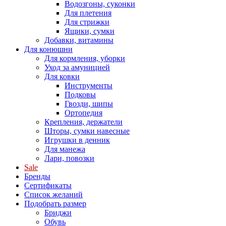
Водозгоны, суконки
Для плетения
Для стрижки
Ящики, сумки
Добавки, витамины
Для конюшни
Для кормления, уборки
Уход за амуницией
Для ковки
Инструменты
Подковы
Гвозди, шипы
Ортопедия
Крепления, держатели
Шторы, сумки навесные
Игрушки в денник
Для манежа
Лари, повозки
Sale
Бренды
Сертификаты
Список желаний
Подобрать размер
Бриджи
Обувь