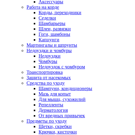
Аксессуары
Работа на корде
Корды, переходники
Седелки
Шамбарьеры
Шлеи, развязки
Гоги, шамбоны
Капцунги
Мартингалы и шпрунты
Недоуздки и чомбуры
Недоуздки
Чомбуры
Недоуздок с чомбуром
Транспортировка
Защита от насекомых
Средства по уходу
Шампуни, кондиционеры
Мазь для копыт
Для мышц, сухожилий
Репелленты
Дерматология
От вредных привычек
Предметы по уходу
Щетки, скребки
Крючки, кисточки