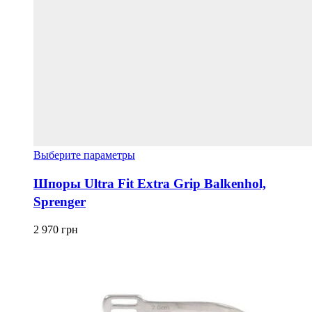
Этот
Выберите параметры
товар
имеет
Шпоры Ultra Fit Extra Grip Balkenhol,
несколько
Sprenger
вариаций.
Опции
можно
2 970
грн
выбрать
на
странице
товара.