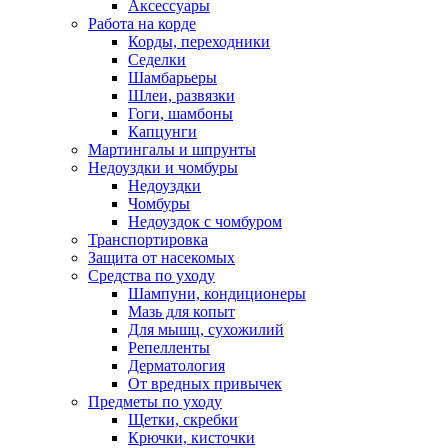
Аксессуары
Работа на корде
Корды, переходники
Седелки
Шамбарьеры
Шлеи, развязки
Гоги, шамбоны
Капцунги
Мартингалы и шпрунты
Недоуздки и чомбуры
Недоуздки
Чомбуры
Недоуздок с чомбуром
Транспортировка
Защита от насекомых
Средства по уходу
Шампуни, кондиционеры
Мазь для копыт
Для мышц, сухожилий
Репелленты
Дерматология
От вредных привычек
Предметы по уходу
Щетки, скребки
Крючки, кисточки