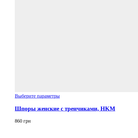
Этот
Выберите параметры
товар
имеет
Шпоры женские с тренчиками, HKM
несколько
вариаций.
860
грн
Опции
можно
выбрать