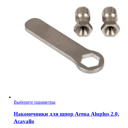
Этот
Выберите параметры
товар
имеет
Наконечники для шпор Arena Aluplus 2.0,
несколько
Acavallo
вариаций.
Опции