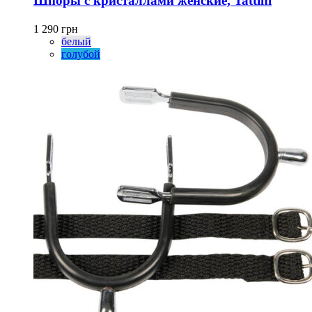
Шпоры с кристаллами женские, Tattini
несколько
вариаций.
1 290
грн
Опции
белый
можно
голубой
выбрать
на
странице
товара.