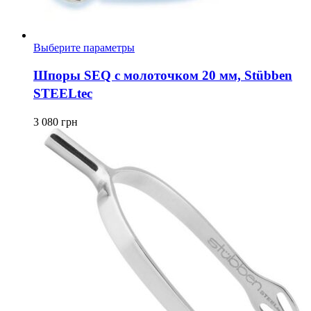
Этот
Выберите параметры
товар
имеет
Шпоры SEQ с молоточком 20 мм, Stübben
несколько
STEELtec
вариаций.
Опции
можно
3 080
грн
выбрать
на
странице
товара.