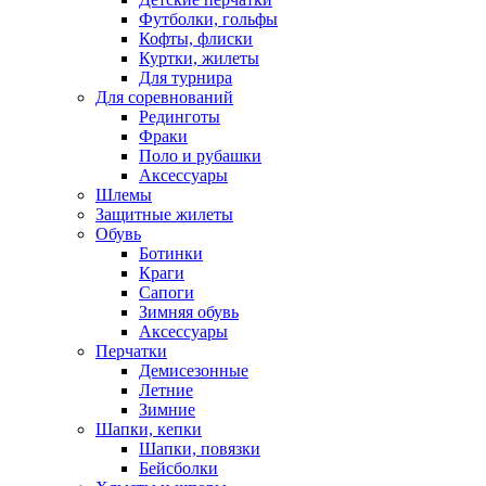
Футболки, гольфы
Кофты, флиски
Куртки, жилеты
Для турнира
Для соревнований
Рединготы
Фраки
Поло и рубашки
Аксессуары
Шлемы
Защитные жилеты
Обувь
Ботинки
Краги
Сапоги
Зимняя обувь
Аксессуары
Перчатки
Демисезонные
Летние
Зимние
Шапки, кепки
Шапки, повязки
Бейсболки