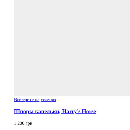
Этот
Выберите параметры
товар
имеет
Шпоры капельки, Harry’s Horse
несколько
вариаций.
1 200
грн
Опции