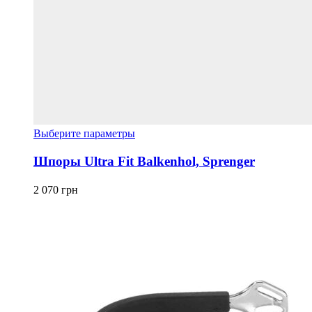
Этот
Выберите параметры
товар
имеет
Шпоры Ultra Fit Balkenhol, Sprenger
несколько
вариаций.
2 070
грн
Опции
можно
выбрать
на
странице
товара.