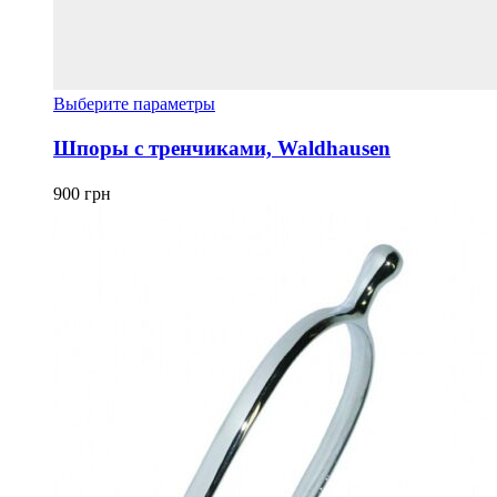
Этот
Выберите параметры
товар
имеет
Шпоры с тренчиками, Waldhausen
несколько
вариаций.
900
грн
Опции
можно
выбрать
на
странице
товара.