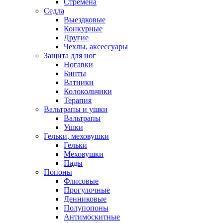
Стремена
Седла
Выездковые
Конкурные
Другие
Чехлы, аксессуары
Защита для ног
Ногавки
Бинты
Ватники
Колокольчики
Терапия
Вальтрапы и ушки
Вальтрапы
Ушки
Гельки, меховушки
Гельки
Меховушки
Пады
Попоны
Флисовые
Прогулочные
Денниковые
Полупопоны
Антимоскитные