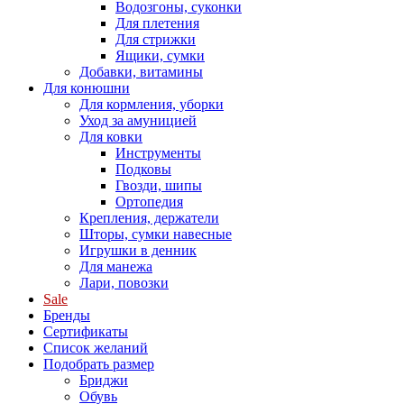
Водозгоны, суконки
Для плетения
Для стрижки
Ящики, сумки
Добавки, витамины
Для конюшни
Для кормления, уборки
Уход за амуницией
Для ковки
Инструменты
Подковы
Гвозди, шипы
Ортопедия
Крепления, держатели
Шторы, сумки навесные
Игрушки в денник
Для манежа
Лари, повозки
Sale
Бренды
Сертификаты
Список желаний
Подобрать размер
Бриджи
Обувь