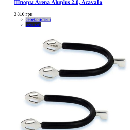
имеет
Шпоры Arena Aluplus 2.0, Acavallo
несколько
вариаций.
3 810
грн
Опции
серебристый
можно
черный
выбрать
на
странице
товара.