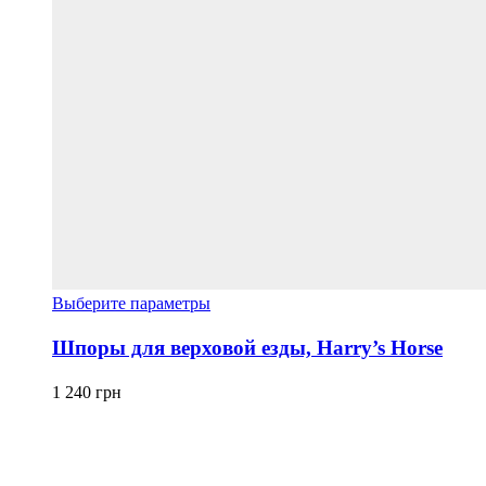
Этот
Выберите параметры
товар
имеет
Шпоры для верховой езды, Harry’s Horse
несколько
вариаций.
1 240
грн
Опции
можно
выбрать
на
странице