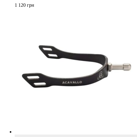
можно
1 120
грн
выбрать
на
странице
товара.