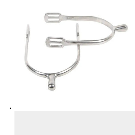
на
странице
товара.