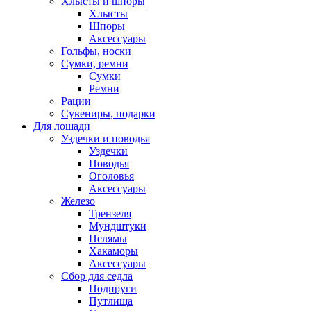
Хлысты и шпоры
Хлысты
Шпоры
Аксессуары
Гольфы, носки
Сумки, ремни
Сумки
Ремни
Рации
Сувениры, подарки
Для лошади
Уздечки и поводья
Уздечки
Поводья
Оголовья
Аксессуары
Железо
Трензеля
Мундштуки
Пелямы
Хакаморы
Аксессуары
Сбор для седла
Подпруги
Путлища