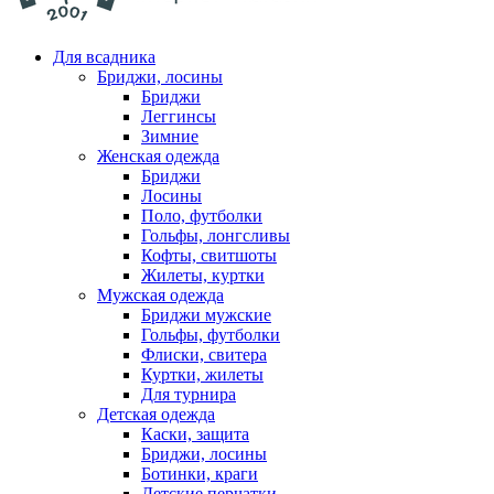
Для всадника
Бриджи, лосины
Бриджи
Леггинсы
Зимние
Женская одежда
Бриджи
Лосины
Поло, футболки
Гольфы, лонгсливы
Кофты, свитшоты
Жилеты, куртки
Мужская одежда
Бриджи мужские
Гольфы, футболки
Флиски, свитера
Куртки, жилеты
Для турнира
Детская одежда
Каски, защита
Бриджи, лосины
Ботинки, краги
Детские перчатки