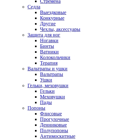
Стремена
Седла
Выездковые
Конкурные
Другие
Чехлы, аксессуары
Защита для ног
Ногавки
Бинты
Ватники
Колокольчики
Терапия
Вальтрапы и ушки
Вальтрапы
Ушки
Гельки, меховушки
Гельки
Меховушки
Пады
Попоны
Флисовые
Прогулочные
Денниковые
Полупопоны
Антимоскитные