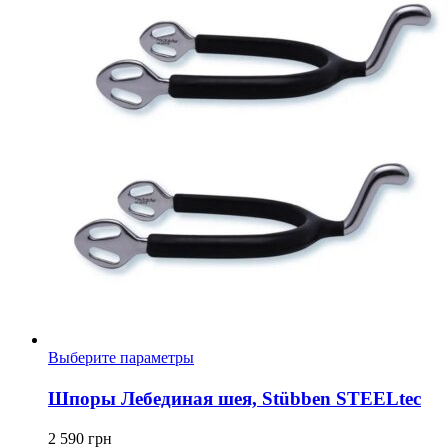
Этот
Выберите параметры
товар
имеет
Шпоры Лебединая шея, Stübben STEELtec
несколько
вариаций.
2 590
грн
Опции