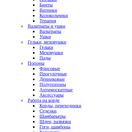
Бинты
Ватники
Колокольчики
Терапия
Вальтрапы и ушки
Вальтрапы
Ушки
Гельки, меховушки
Гельки
Меховушки
Пады
Попоны
Флисовые
Прогулочные
Денниковые
Полупопоны
Антимоскитные
Аксессуары
Работа на корде
Корды, переходники
Седелки
Шамбарьеры
Шлеи, развязки
Гоги, шамбоны