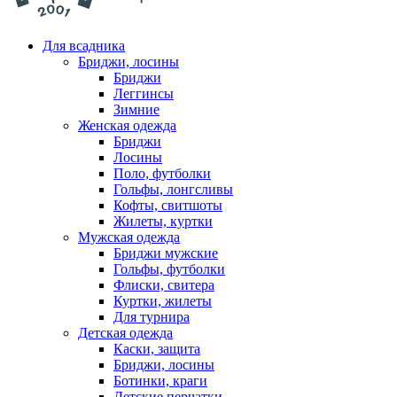
Для всадника
Бриджи, лосины
Бриджи
Леггинсы
Зимние
Женская одежда
Бриджи
Лосины
Поло, футболки
Гольфы, лонгсливы
Кофты, свитшоты
Жилеты, куртки
Мужская одежда
Бриджи мужские
Гольфы, футболки
Флиски, свитера
Куртки, жилеты
Для турнира
Детская одежда
Каски, защита
Бриджи, лосины
Ботинки, краги
Детские перчатки