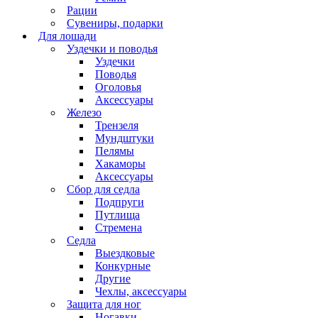
Рации
Сувениры, подарки
Для лошади
Уздечки и поводья
Уздечки
Поводья
Оголовья
Аксессуары
Железо
Трензеля
Мундштуки
Пелямы
Хакаморы
Аксессуары
Сбор для седла
Подпруги
Путлища
Стремена
Седла
Выездковые
Конкурные
Другие
Чехлы, аксессуары
Защита для ног
Ногавки