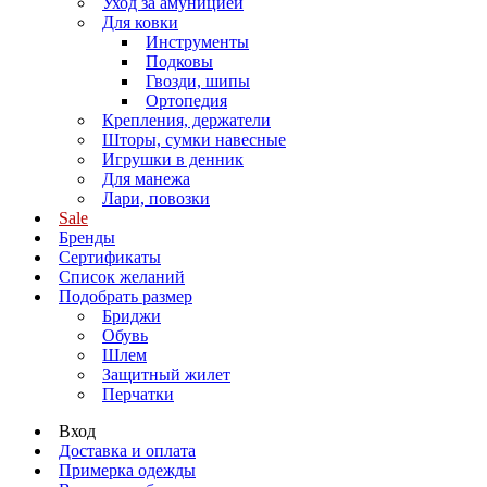
Уход за амуницией
Для ковки
Инструменты
Подковы
Гвозди, шипы
Ортопедия
Крепления, держатели
Шторы, сумки навесные
Игрушки в денник
Для манежа
Лари, повозки
Sale
Бренды
Сертификаты
Список желаний
Подобрать размер
Бриджи
Обувь
Шлем
Защитный жилет
Перчатки
Вход
Доставка и оплата
Примерка одежды