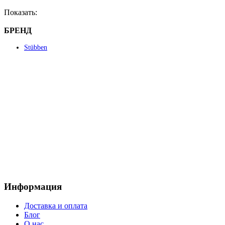
можно
Показать:
выбрать
на
БРЕНД
странице
товара.
Stübben
Информация
Доставка и оплата
Блог
О нас