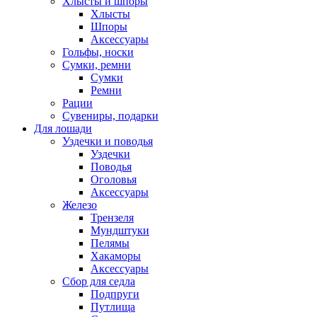
Хлысты и шпоры
Хлысты
Шпоры
Аксессуары
Гольфы, носки
Сумки, ремни
Сумки
Ремни
Рации
Сувениры, подарки
Для лошади
Уздечки и поводья
Уздечки
Поводья
Оголовья
Аксессуары
Железо
Трензеля
Мундштуки
Пелямы
Хакаморы
Аксессуары
Сбор для седла
Подпруги
Путлища