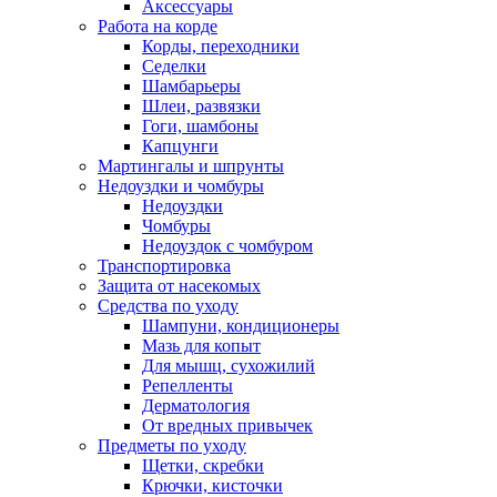
Аксессуары
Работа на корде
Корды, переходники
Седелки
Шамбарьеры
Шлеи, развязки
Гоги, шамбоны
Капцунги
Мартингалы и шпрунты
Недоуздки и чомбуры
Недоуздки
Чомбуры
Недоуздок с чомбуром
Транспортировка
Защита от насекомых
Средства по уходу
Шампуни, кондиционеры
Мазь для копыт
Для мышц, сухожилий
Репелленты
Дерматология
От вредных привычек
Предметы по уходу
Щетки, скребки
Крючки, кисточки