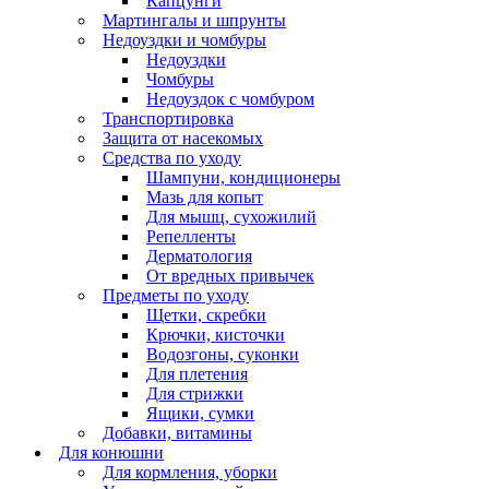
Капцунги
Мартингалы и шпрунты
Недоуздки и чомбуры
Недоуздки
Чомбуры
Недоуздок с чомбуром
Транспортировка
Защита от насекомых
Средства по уходу
Шампуни, кондиционеры
Мазь для копыт
Для мышц, сухожилий
Репелленты
Дерматология
От вредных привычек
Предметы по уходу
Щетки, скребки
Крючки, кисточки
Водозгоны, суконки
Для плетения
Для стрижки
Ящики, сумки
Добавки, витамины
Для конюшни
Для кормления, уборки