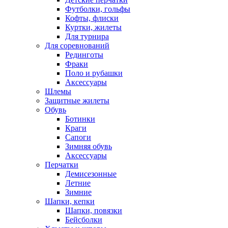
Футболки, гольфы
Кофты, флиски
Куртки, жилеты
Для турнира
Для соревнований
Рединготы
Фраки
Поло и рубашки
Аксессуары
Шлемы
Защитные жилеты
Обувь
Ботинки
Краги
Сапоги
Зимняя обувь
Аксессуары
Перчатки
Демисезонные
Летние
Зимние
Шапки, кепки
Шапки, повязки
Бейсболки