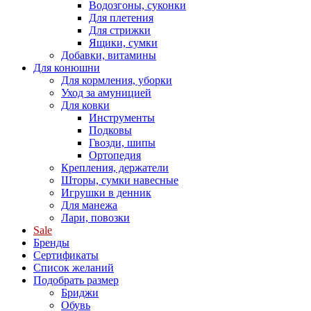
Водозгоны, суконки
Для плетения
Для стрижки
Ящики, сумки
Добавки, витамины
Для конюшни
Для кормления, уборки
Уход за амуницией
Для ковки
Инструменты
Подковы
Гвозди, шипы
Ортопедия
Крепления, держатели
Шторы, сумки навесные
Игрушки в денник
Для манежа
Лари, повозки
Sale
Бренды
Сертификаты
Список желаний
Подобрать размер
Бриджи
Обувь