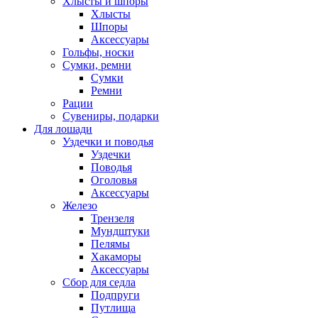
Хлысты и шпоры
Хлысты
Шпоры
Аксессуары
Гольфы, носки
Сумки, ремни
Сумки
Ремни
Рации
Сувениры, подарки
Для лошади
Уздечки и поводья
Уздечки
Поводья
Оголовья
Аксессуары
Железо
Трензеля
Мундштуки
Пелямы
Хакаморы
Аксессуары
Сбор для седла
Подпруги
Путлища