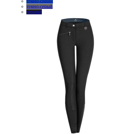
7 950 грн.
темно-синий
на
темно-серый
странице
черный
товара.