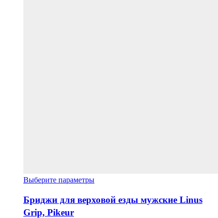
Этот
Выберите параметры
товар
имеет
Бриджи для верховой езды мужские Linus
несколько
Grip, Pikeur
вариаций.