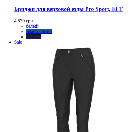
товар
имеет
Бриджи для верховой езды Pro Sport, ELT
несколько
вариаций.
4 570
грн
Опции
белый
можно
темно-синий
выбрать
черный
на
Sale
странице
товара.