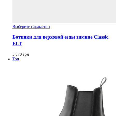
Этот
Выберите параметры
товар
имеет
Ботинки для верховой езды зимние Classic,
несколько
ELT
вариаций.
Опции
можно
3 870
грн
выбрать
Топ
на
странице
товара.