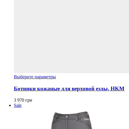
Этот
Выберите параметры
товар
имеет
Ботинки кожаные для верховой езды, HKM
несколько
вариаций.
3 970
грн
Опции
Sale
можно
выбрать
на
странице
товара.