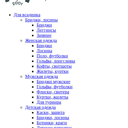
Для всадника
Бриджи, лосины
Бриджи
Леггинсы
Зимние
Женская одежда
Бриджи
Лосины
Поло, футболки
Гольфы, лонгсливы
Кофты, свитшоты
Жилеты, куртки
Мужская одежда
Бриджи мужские
Гольфы, футболки
Флиски, свитера
Куртки, жилеты
Для турнира
Детская одежда
Каски, защита
Бриджи, лосины
Ботинки, краги
Детские перчатки