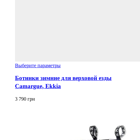
Этот
Выберите параметры
товар
имеет
Ботинки зимние для верховой езды
несколько
Camargue, Ekkia
вариаций.
Опции
можно
3 790
грн
выбрать
на
странице
товара.