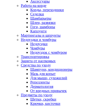
Аксессуары
Работа на корде
Корды, переходники
Седелки
Шамбарьеры
Шлеи, развязки
Гоги, шамбоны
Капцунги
Мартингалы и шпрунты
Недоуздки и чомбуры
Недоуздки
Чомбуры
Недоуздок с чомбуром
Транспортировка
Защита от насекомых
Средства по уходу
Шампуни, кондиционеры
Мазь для копыт
Для мышц, сухожилий
Репелленты
Дерматология
От вредных привычек
Предметы по уходу
Щетки, скребки
Крючки, кисточки