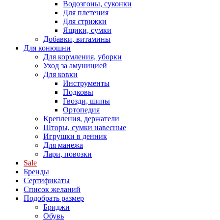
Водозгоны, суконки
Для плетения
Для стрижки
Ящики, сумки
Добавки, витамины
Для конюшни
Для кормления, уборки
Уход за амуницией
Для ковки
Инструменты
Подковы
Гвозди, шипы
Ортопедия
Крепления, держатели
Шторы, сумки навесные
Игрушки в денник
Для манежа
Лари, повозки
Sale
Бренды
Сертификаты
Список желаний
Подобрать размер
Бриджи
Обувь