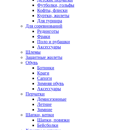
Футболки, гольфы
Кофты, флиски
Куртки, жилеты
Для турнира
Для соревнований
Рединготы
Фраки
Поло и рубашки
Аксессуары
Шлемы
Защитные жилеты
Обувь
Ботинки
Краги
Сапоги
Зимняя обувь
Аксессуары
Перчатки
Демисезонные
Летние
Зимние
Шапки, кепки
Шапки, повязки
Бейсболки