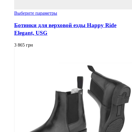
Этот
Выберите параметры
товар
имеет
Ботинки для верховой езды Happy Ride
несколько
Elegant, USG
вариаций.
Опции
можно
3 865
грн
выбрать
на
странице
товара.