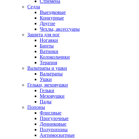
Стремена
Седла
Выездковые
Конкурные
Другие
Чехлы, аксессуары
Защита для ног
Ногавки
Бинты
Ватники
Колокольчики
Терапия
Вальтрапы и ушки
Вальтрапы
Ушки
Гельки, меховушки
Гельки
Меховушки
Пады
Попоны
Флисовые
Прогулочные
Денниковые
Полупопоны
Антимоскитные