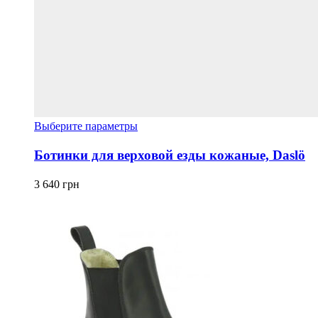
Этот
Выберите параметры
товар
имеет
Ботинки для верховой езды кожаные, Daslö
несколько
вариаций.
3 640
грн
Опции
можно
выбрать
на
странице
товара.