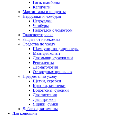
Гоги, шамбоны
Капцунги
Мартингалы и шпрунты
Недоуздки и чомбуры
Недоуздки
Чомбуры
Недоуздок с чомбуром
Транспортировка
Защита от насекомых
Средства по уходу
Шампуни, кондиционеры
Мазь для копыт
Для мышц, сухожилий
Репелленты
Дерматология
От вредных привычек
Предметы по уходу
Щетки, скребки
Крючки, кисточки
Водозгоны, суконки
Для плетения
Для стрижки
Ящики, сумки
Добавки, витамины
Для конюшни