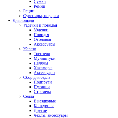
Сумки
Ремни
Рации
Сувениры, подарки
Для лошади
Уздечки и поводья
Уздечки
Поводья
Оголовья
Аксессуары
Железо
Трензеля
Мундштуки
Пелямы
Хакаморы
Аксессуары
Сбор для седла
Подпруги
Путлища
Стремена
Седла
Выездковые
Конкурные
Другие
Чехлы, аксессуары