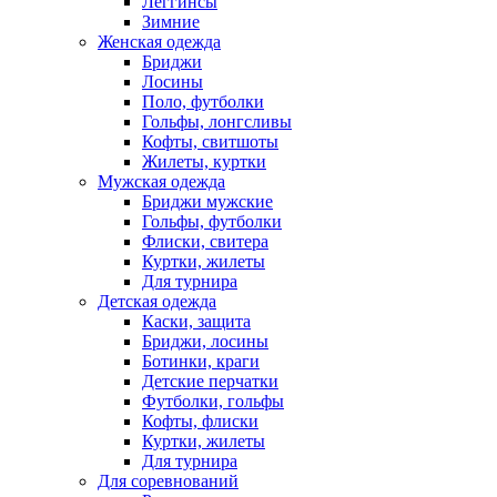
Леггинсы
Зимние
Женская одежда
Бриджи
Лосины
Поло, футболки
Гольфы, лонгсливы
Кофты, свитшоты
Жилеты, куртки
Мужская одежда
Бриджи мужские
Гольфы, футболки
Флиски, свитера
Куртки, жилеты
Для турнира
Детская одежда
Каски, защита
Бриджи, лосины
Ботинки, краги
Детские перчатки
Футболки, гольфы
Кофты, флиски
Куртки, жилеты
Для турнира
Для соревнований