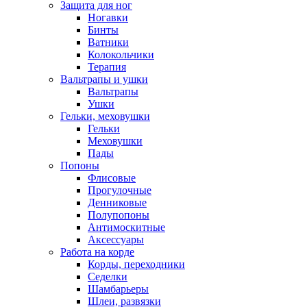
Защита для ног
Ногавки
Бинты
Ватники
Колокольчики
Терапия
Вальтрапы и ушки
Вальтрапы
Ушки
Гельки, меховушки
Гельки
Меховушки
Пады
Попоны
Флисовые
Прогулочные
Денниковые
Полупопоны
Антимоскитные
Аксессуары
Работа на корде
Корды, переходники
Седелки
Шамбарьеры
Шлеи, развязки