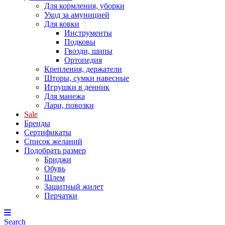
Для кормления, уборки
Уход за амуницией
Для ковки
Инструменты
Подковы
Гвозди, шипы
Ортопедия
Крепления, держатели
Шторы, сумки навесные
Игрушки в денник
Для манежа
Лари, повозки
Sale
Бренды
Сертификаты
Список желаний
Подобрать размер
Бриджи
Обувь
Шлем
Защитный жилет
Перчатки
Search