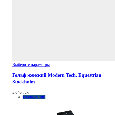
Этот
Выберите параметры
товар
имеет
Гольф женский Modern Tech, Equestrian
несколько
Stockholm
вариаций.
Опции
можно
3 640
грн
выбрать
темно-синий
на
странице
товара.