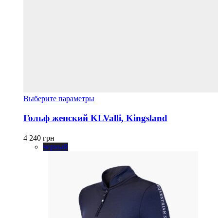
Этот
Выберите параметры
товар
имеет
Гольф женский KLValli, Kingsland
несколько
вариаций.
4 240
грн
Опции
черный
можно
выбрать
на
странице
товара.