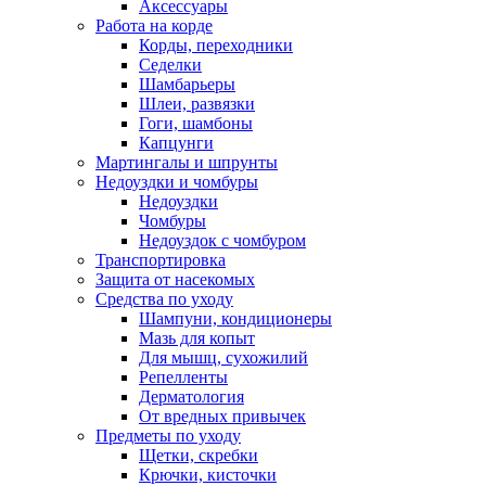
Аксессуары
Работа на корде
Корды, переходники
Седелки
Шамбарьеры
Шлеи, развязки
Гоги, шамбоны
Капцунги
Мартингалы и шпрунты
Недоуздки и чомбуры
Недоуздки
Чомбуры
Недоуздок с чомбуром
Транспортировка
Защита от насекомых
Средства по уходу
Шампуни, кондиционеры
Мазь для копыт
Для мышц, сухожилий
Репелленты
Дерматология
От вредных привычек
Предметы по уходу
Щетки, скребки
Крючки, кисточки