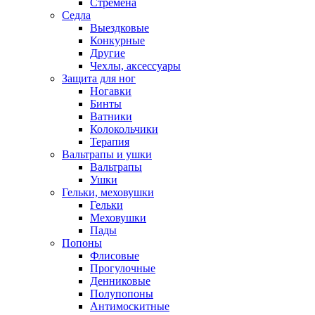
Стремена
Седла
Выездковые
Конкурные
Другие
Чехлы, аксессуары
Защита для ног
Ногавки
Бинты
Ватники
Колокольчики
Терапия
Вальтрапы и ушки
Вальтрапы
Ушки
Гельки, меховушки
Гельки
Меховушки
Пады
Попоны
Флисовые
Прогулочные
Денниковые
Полупопоны
Антимоскитные