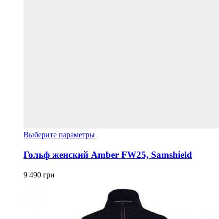
Этот
Выберите параметры
товар
имеет
Гольф женский Amber FW25, Samshield
несколько
вариаций.
9 490
грн
Опции
можно
выбрать
на
странице