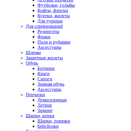
Футболки, гольфы
Кофты, флиски
Куртки, жилеты
Для турнира
Для соревнований
Рединготы
Фраки
Поло и рубашки
Аксессуары
Шлемы
Защитные жилеты
Обувь
Ботинки
Краги
Сапоги
Зимняя обувь
Аксессуары
Перчатки
Демисезонные
Летние
Зимние
Шапки, кепки
Шапки, повязки
Бейсболки