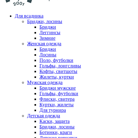
Для всадника
Бриджи, лосины
Бриджи
Леггинсы
Зимние
Женская одежда
Бриджи
Лосины
Поло, футболки
Гольфы, лонгсливы
Кофты, свитшоты
Жилеты, куртки
Мужская одежда
Бриджи мужские
Гольфы, футболки
Флиски, свитера
Куртки, жилеты
Для турнира
Детская одежда
Каски, защита
Бриджи, лосины
Ботинки, краги
Детские перчатки