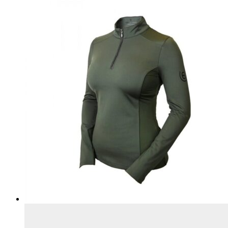
на
странице
товара.