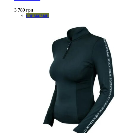
Опции
можно
3 780
грн
выбрать
оливковый
на
странице
товара.