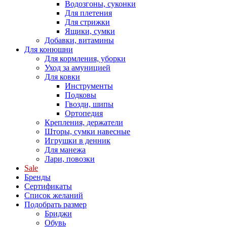
Водозгоны, суконки
Для плетения
Для стрижки
Ящики, сумки
Добавки, витамины
Для конюшни
Для кормления, уборки
Уход за амуницией
Для ковки
Инструменты
Подковы
Гвозди, шипы
Ортопедия
Крепления, держатели
Шторы, сумки навесные
Игрушки в денник
Для манежа
Лари, повозки
Sale
Бренды
Сертификаты
Список желаний
Подобрать размер
Бриджи
Обувь