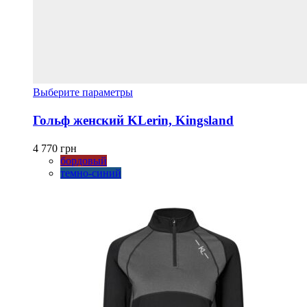
Этот
Выберите параметры
товар
имеет
Гольф женский KLerin, Kingsland
несколько
вариаций.
4 770
грн
Опции
бордовый
можно
темно-синий
выбрать
на
странице
товара.