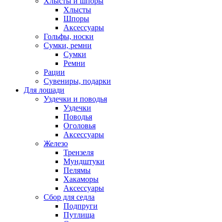
Хлысты и шпоры
Хлысты
Шпоры
Аксессуары
Гольфы, носки
Сумки, ремни
Сумки
Ремни
Рации
Сувениры, подарки
Для лошади
Уздечки и поводья
Уздечки
Поводья
Оголовья
Аксессуары
Железо
Трензеля
Мундштуки
Пелямы
Хакаморы
Аксессуары
Сбор для седла
Подпруги
Путлища