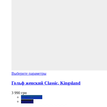
Этот
Выберите параметры
товар
имеет
Гольф женский Classic, Kingsland
несколько
вариаций.
3 990
грн
Опции
темно-синий
можно
черный
выбрать