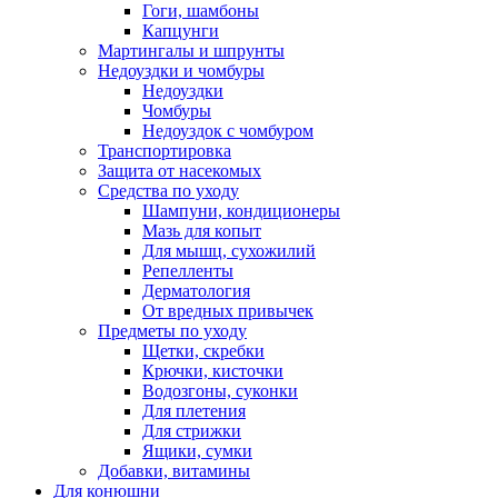
Гоги, шамбоны
Капцунги
Мартингалы и шпрунты
Недоуздки и чомбуры
Недоуздки
Чомбуры
Недоуздок с чомбуром
Транспортировка
Защита от насекомых
Средства по уходу
Шампуни, кондиционеры
Мазь для копыт
Для мышц, сухожилий
Репелленты
Дерматология
От вредных привычек
Предметы по уходу
Щетки, скребки
Крючки, кисточки
Водозгоны, суконки
Для плетения
Для стрижки
Ящики, сумки
Добавки, витамины
Для конюшни