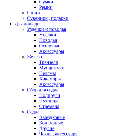
Сумки
Ремни
Рации
Сувениры, подарки
Для лошади
Уздечки и поводья
Уздечки
Поводья
Оголовья
Аксессуары
Железо
Трензеля
Мундштуки
Пелямы
Хакаморы
Аксессуары
Сбор для седла
Подпруги
Путлища
Стремена
Седла
Выездковые
Конкурные
Другие
Чехлы, аксессуары