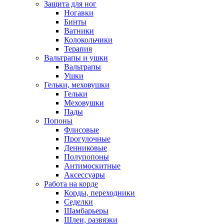
Защита для ног
Ногавки
Бинты
Ватники
Колокольчики
Терапия
Вальтрапы и ушки
Вальтрапы
Ушки
Гельки, меховушки
Гельки
Меховушки
Пады
Попоны
Флисовые
Прогулочные
Денниковые
Полупопоны
Антимоскитные
Аксессуары
Работа на корде
Корды, переходники
Седелки
Шамбарьеры
Шлеи, развязки