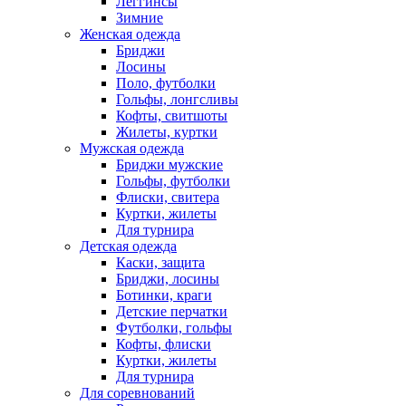
Леггинсы
Зимние
Женская одежда
Бриджи
Лосины
Поло, футболки
Гольфы, лонгсливы
Кофты, свитшоты
Жилеты, куртки
Мужская одежда
Бриджи мужские
Гольфы, футболки
Флиски, свитера
Куртки, жилеты
Для турнира
Детская одежда
Каски, защита
Бриджи, лосины
Ботинки, краги
Детские перчатки
Футболки, гольфы
Кофты, флиски
Куртки, жилеты
Для турнира
Для соревнований