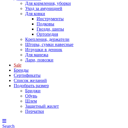
Для кормления, уборки
Уход за амуницией
Для ковки
Инструменты
Подковы
Гвозди, шипы
Ортопедия
Крепления, держатели
Шторы, сумки навесные
Игрушки в денник
Для манежа
Лари, повозки
Sale
Бренды
Сертификаты
Список желаний
Подобрать размер
Бриджи
Обувь
Шлем
Защитный жилет
Перчатки
Search