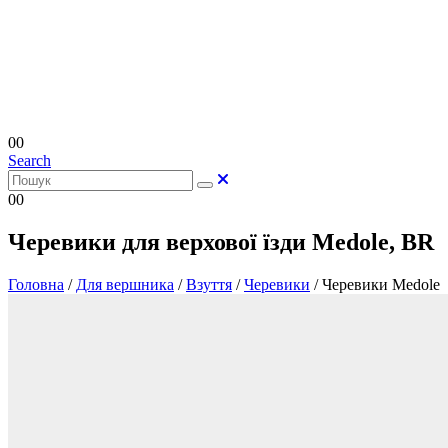
0
0
Search
0
0
Черевики для верхової їзди Medole, BR
Головна
/
Для вершника
/
Взуття
/
Черевики
/
Черевики Medole