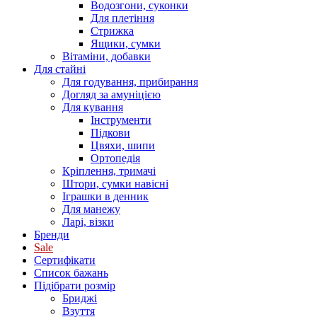
Водозгони, суконки
Для плетіння
Стрижка
Ящики, сумки
Вітаміни, добавки
Для стайні
Для годування, прибирання
Догляд за амуніцією
Для кування
Інструменти
Підкови
Цвяхи, шипи
Ортопедія
Кріплення, тримачі
Штори, сумки навісні
Іграшки в денник
Для манежу
Ларі, візки
Бренди
Sale
Сертифікати
Список бажань
Підібрати розмір
Бриджі
Взуття