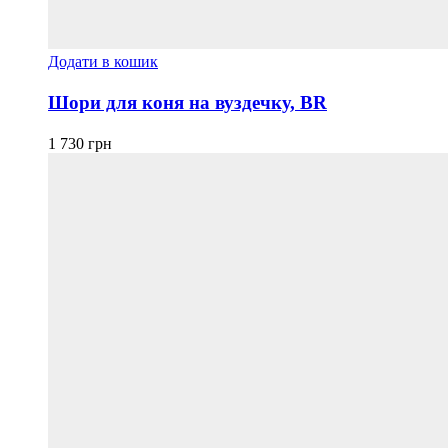
Додати в кошик
Шори для коня на вуздечку, BR
1 730
грн