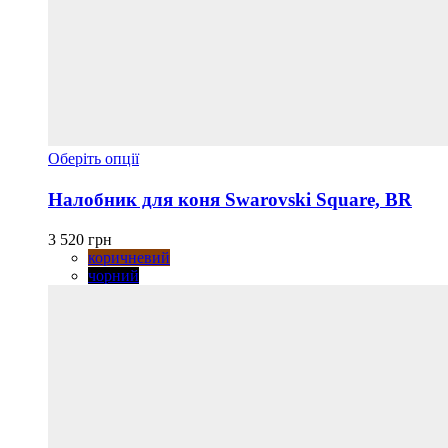
Цей
Оберіть опції
товар
має
Налобник для коня Swarovski Square, BR
кілька
варіантів.
3 520
грн
Параметри
коричневий
можна
чорний
вибрати
на
сторінці
товару