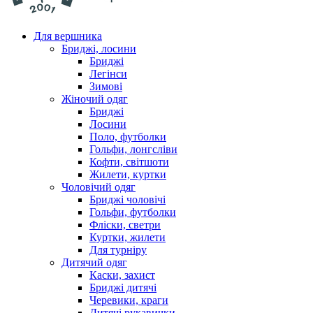
Для вершника
Бриджі, лосини
Бриджі
Легінси
Зимові
Жіночий одяг
Бриджі
Лосини
Поло, футболки
Гольфи, лонгсліви
Кофти, світшоти
Жилети, куртки
Чоловічий одяг
Бриджі чоловічі
Гольфи, футболки
Фліски, светри
Куртки, жилети
Для турніру
Дитячий одяг
Каски, захист
Бриджі дитячі
Черевики, краги
Дитячі рукавички