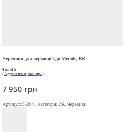
Черевики для верхової їзди Medole, BR
0
out of 5
( Відгуків немає, поки що. )
7 950
грн
Артикул:
562041
Категорії:
BR
,
Черевики