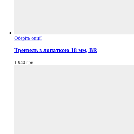
Цей
Оберіть опції
товар
має
Трензель з лопаткою 18 мм, BR
кілька
варіантів.
1 940
грн
Параметри
можна
вибрати
на
сторінці
товару