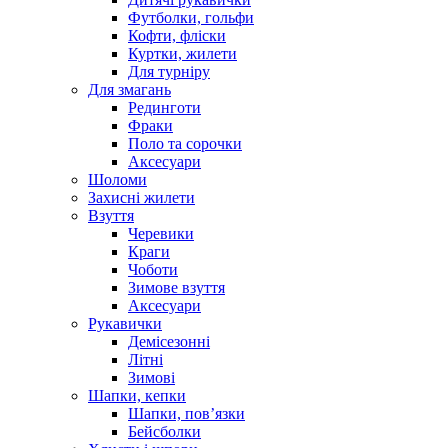
Футболки, гольфи
Кофти, фліски
Куртки, жилети
Для турніру
Для змагань
Рединготи
Фраки
Поло та сорочки
Аксесуари
Шоломи
Захисні жилети
Взуття
Черевики
Краги
Чоботи
Зимове взуття
Аксесуари
Рукавички
Демісезонні
Літні
Зимові
Шапки, кепки
Шапки, пов’язки
Бейсболки