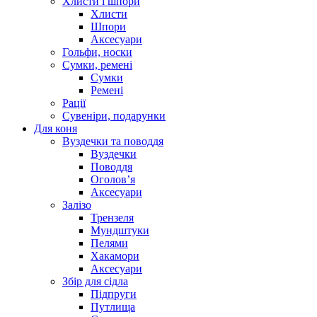
Хлисти і шпори
Хлисти
Шпори
Аксесуари
Гольфи, носки
Сумки, ремені
Сумки
Ремені
Рації
Сувеніри, подарунки
Для коня
Вуздечки та поводдя
Вуздечки
Поводдя
Оголов’я
Аксесуари
Залізо
Трензеля
Мундштуки
Пелями
Хакамори
Аксесуари
Збір для сідла
Підпруги
Путлища