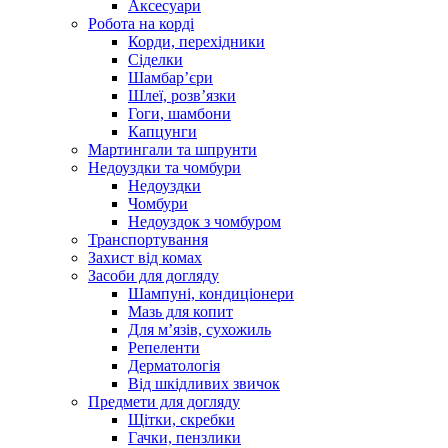
Аксесуари
Робота на корді
Корди, перехідники
Сіделки
Шамбар’єри
Шлеї, розв’язки
Гоги, шамбони
Капцунги
Мартингали та шпрунти
Недоуздки та чомбури
Недоуздки
Чомбури
Недоуздок з чомбуром
Транспортування
Захист від комах
Засоби для догляду
Шампуні, кондиціонери
Мазь для копит
Для м’язів, сухожиль
Репеленти
Дерматологія
Від шкідливих звичок
Предмети для догляду
Щітки, скребки
Гачки, пензлики