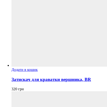
Додати в кошик
Затискач для краватки вершника, BR
320
грн