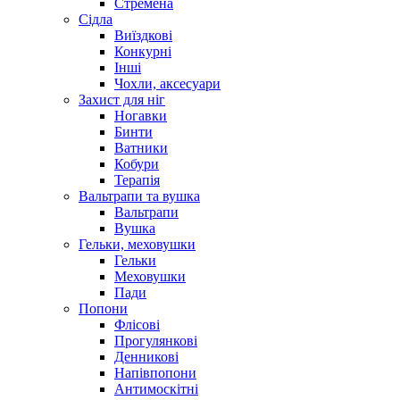
Стремена
Сідла
Виїздкові
Конкурні
Інші
Чохли, аксесуари
Захист для ніг
Ногавки
Бинти
Ватники
Кобури
Терапія
Вальтрапи та вушка
Вальтрапи
Вушка
Гельки, меховушки
Гельки
Меховушки
Пади
Попони
Флісові
Прогулянкові
Денникові
Напівпопони
Антимоскітні