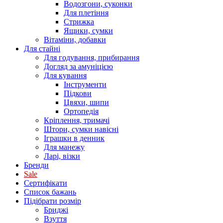
Водозгони, суконки
Для плетіння
Стрижка
Ящики, сумки
Вітаміни, добавки
Для стайні
Для годування, прибирання
Догляд за амуніцією
Для кування
Інструменти
Підкови
Цвяхи, шипи
Ортопедія
Кріплення, тримачі
Штори, сумки навісні
Іграшки в денник
Для манежу
Ларі, візки
Бренди
Sale
Сертифікати
Список бажань
Підібрати розмір
Бриджі
Взуття