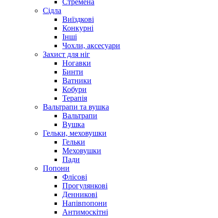
Стремена
Сідла
Виїздкові
Конкурні
Інші
Чохли, аксесуари
Захист для ніг
Ногавки
Бинти
Ватники
Кобури
Терапія
Вальтрапи та вушка
Вальтрапи
Вушка
Гельки, меховушки
Гельки
Меховушки
Пади
Попони
Флісові
Прогулянкові
Денникові
Напівпопони
Антимоскітні