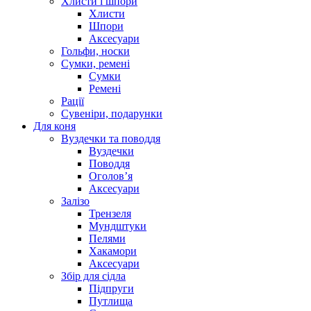
Хлисти і шпори
Хлисти
Шпори
Аксесуари
Гольфи, носки
Сумки, ремені
Сумки
Ремені
Рації
Сувеніри, подарунки
Для коня
Вуздечки та поводдя
Вуздечки
Поводдя
Оголов’я
Аксесуари
Залізо
Трензеля
Мундштуки
Пелями
Хакамори
Аксесуари
Збір для сідла
Підпруги
Путлища