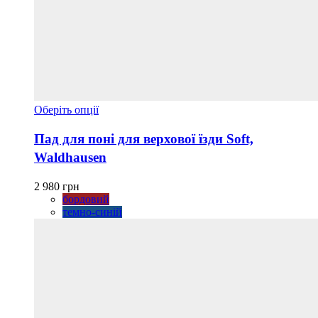
Цей
Оберіть опції
товар
має
Пад для поні для верхової їзди Soft,
кілька
Waldhausen
варіантів.
Параметри
можна
2 980
грн
вибрати
бордовий
на
темно-синій
сторінці
товару