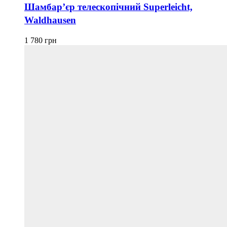
має
Шамбар’єр телескопічний Superleicht,
кілька
Waldhausen
варіантів.
Параметри
можна
1 780
грн
вибрати
на
сторінці
товару