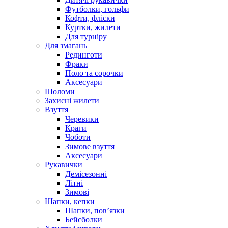
Футболки, гольфи
Кофти, фліски
Куртки, жилети
Для турніру
Для змагань
Рединготи
Фраки
Поло та сорочки
Аксесуари
Шоломи
Захисні жилети
Взуття
Черевики
Краги
Чоботи
Зимове взуття
Аксесуари
Рукавички
Демісезонні
Літні
Зимові
Шапки, кепки
Шапки, пов’язки
Бейсболки