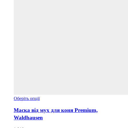
Цей
Оберіть опції
товар
має
Маска від мух для коня Premium,
кілька
Waldhausen
варіантів.
Параметри