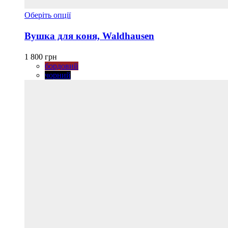
Цей
Оберіть опції
товар
має
Вушка для коня, Waldhausen
кілька
варіантів.
1 800
грн
Параметри
бордовий
можна
чорний
вибрати
на
сторінці
товару