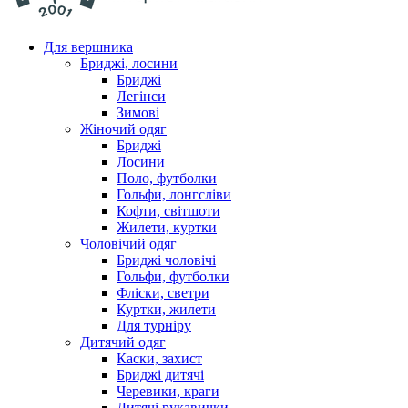
Для вершника
Бриджі, лосини
Бриджі
Легінси
Зимові
Жіночий одяг
Бриджі
Лосини
Поло, футболки
Гольфи, лонгсліви
Кофти, світшоти
Жилети, куртки
Чоловічий одяг
Бриджі чоловічі
Гольфи, футболки
Фліски, светри
Куртки, жилети
Для турніру
Дитячий одяг
Каски, захист
Бриджі дитячі
Черевики, краги
Дитячі рукавички