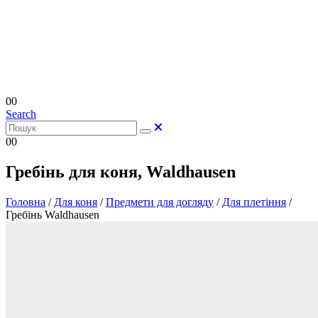
0
0
Search
0
0
Гребінь для коня, Waldhausen
Головна
/
Для коня
/
Предмети для догляду
/
Для плетіння
/
Гребінь Waldhausen