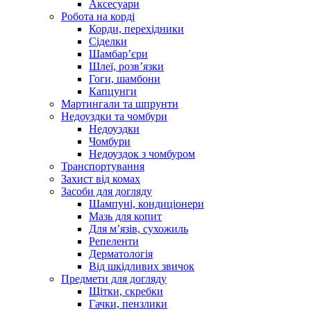
Аксесуари
Робота на корді
Корди, перехідники
Сіделки
Шамбар’єри
Шлеї, розв’язки
Гоги, шамбони
Капцунги
Мартингали та шпрунти
Недоуздки та чомбури
Недоуздки
Чомбури
Недоуздок з чомбуром
Транспортування
Захист від комах
Засоби для догляду
Шампуні, кондиціонери
Мазь для копит
Для м’язів, сухожиль
Репеленти
Дерматологія
Від шкідливих звичок
Предмети для догляду
Щітки, скребки
Гачки, пензлики