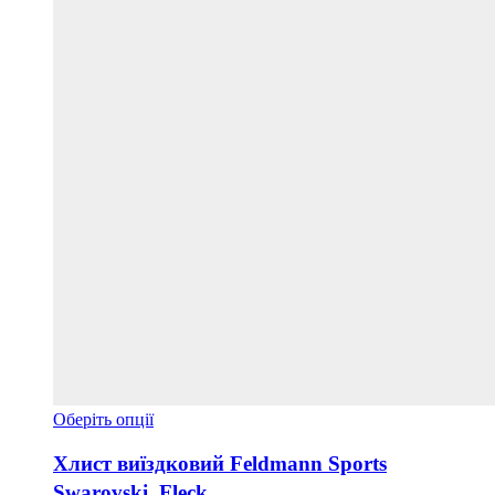
Цей
Оберіть опції
товар
має
Хлист виїздковий Feldmann Sports
кілька
Swarovski, Fleck