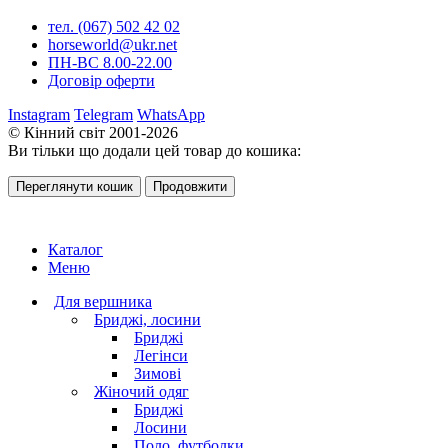
тел. (067) 502 42 02
horseworld@ukr.net
ПН-ВС 8.00-22.00
Договір оферти
Instagram
Telegram
WhatsApp
© Кінний світ 2001-2026
Ви тільки що додали цей товар до кошика:
Переглянути кошик
Продовжити
Каталог
Меню
Для вершника
Бриджі, лосини
Бриджі
Легінси
Зимові
Жіночий одяг
Бриджі
Лосини
Поло, футболки