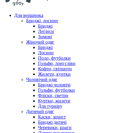
Для вершника
Бриджі, лосини
Бриджі
Легінси
Зимові
Жіночий одяг
Бриджі
Лосини
Поло, футболки
Гольфи, лонгсліви
Кофти, світшоти
Жилети, куртки
Чоловічий одяг
Бриджі чоловічі
Гольфи, футболки
Фліски, светри
Куртки, жилети
Для турніру
Дитячий одяг
Каски, захист
Бриджі дитячі
Черевики, краги
Дитячі рукавички