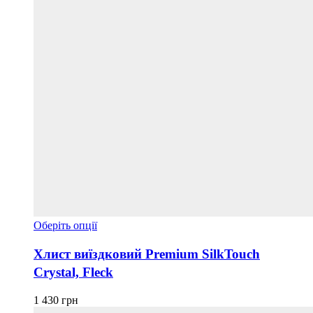
Цей
Оберіть опції
товар
має
Хлист виїздковий Premium SilkTouch
кілька
Crystal, Fleck
варіантів.
Параметри
можна
1 430
грн
вибрати