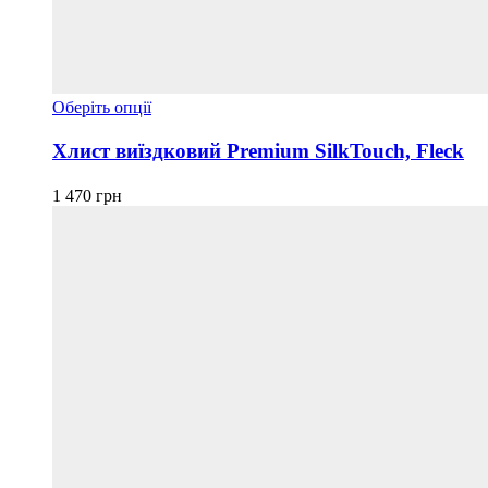
Цей
Оберіть опції
товар
має
Хлист виїздковий Premium SilkTouch, Fleck
кілька
варіантів.
1 470
грн
Параметри
можна
вибрати
на
сторінці
товару