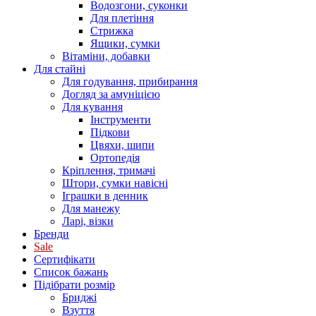
Водозгони, суконки
Для плетіння
Стрижка
Ящики, сумки
Вітаміни, добавки
Для стайні
Для годування, прибирання
Догляд за амуніцією
Для кування
Інструменти
Підкови
Цвяхи, шипи
Ортопедія
Кріплення, тримачі
Штори, сумки навісні
Іграшки в денник
Для манежу
Ларі, візки
Бренди
Sale
Сертифікати
Список бажань
Підібрати розмір
Бриджі
Взуття