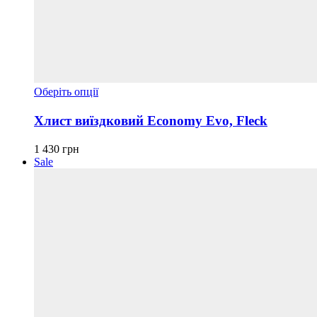
Цей
Оберіть опції
товар
має
Хлист виїздковий Economy Evo, Fleck
кілька
варіантів.
1 430
грн
Параметри
Sale
можна
вибрати
на
сторінці
товару