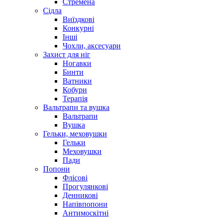
Стремена
Сідла
Виїздкові
Конкурні
Інші
Чохли, аксесуари
Захист для ніг
Ногавки
Бинти
Ватники
Кобури
Терапія
Вальтрапи та вушка
Вальтрапи
Вушка
Гельки, меховушки
Гельки
Меховушки
Пади
Попони
Флісові
Прогулянкові
Денникові
Напівпопони
Антимоскітні