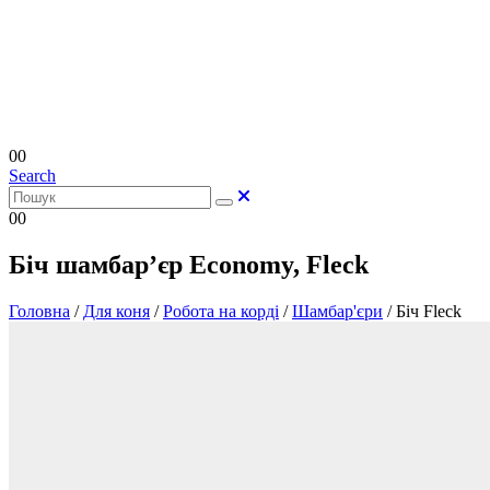
0
0
Search
0
0
Біч шамбар’єр Economy, Fleck
Головна
/
Для коня
/
Робота на корді
/
Шамбар'єри
/
Біч Fleck