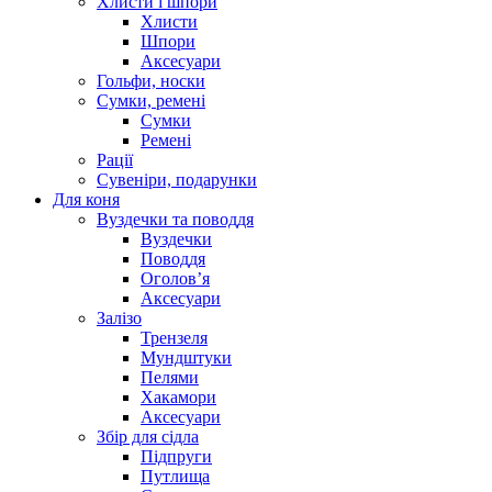
Хлисти і шпори
Хлисти
Шпори
Аксесуари
Гольфи, носки
Сумки, ремені
Сумки
Ремені
Рації
Сувеніри, подарунки
Для коня
Вуздечки та поводдя
Вуздечки
Поводдя
Оголов’я
Аксесуари
Залізо
Трензеля
Мундштуки
Пелями
Хакамори
Аксесуари
Збір для сідла
Підпруги
Путлища