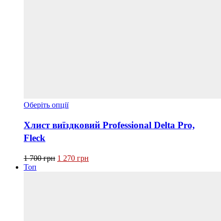
Цей
Оберіть опції
товар
має
Хлист виїздковий Professional Delta Pro,
кілька
Fleck
варіантів.
Параметри
Оригінальна
Поточна
можна
1 700
грн
1 270
грн
ціна:
ціна:
вибрати
Топ
1 700 грн.
1 270 грн.
на
сторінці
товару