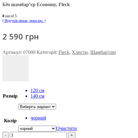
Біч шамбар’єр Economy, Fleck
0
out of 5
( Відгуків немає, поки що. )
2 590
грн
Артикул:
07000
Категорії:
Fleck
,
Хлисти
,
Шамбар'єри
120 см
Розмір
140 см
чорний
Колір
Очистити
-
+