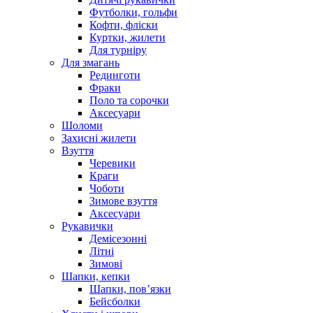
Футболки, гольфи
Кофти, фліски
Куртки, жилети
Для турніру
Для змагань
Рединготи
Фраки
Поло та сорочки
Аксесуари
Шоломи
Захисні жилети
Взуття
Черевики
Краги
Чоботи
Зимове взуття
Аксесуари
Рукавички
Демісезонні
Літні
Зимові
Шапки, кепки
Шапки, пов’язки
Бейсболки