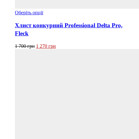
Цей
Оберіть опції
товар
має
Хлист конкурний Professional Delta Pro,
кілька
Fleck
варіантів.
Параметри
Оригінальна
Поточна
можна
1 700
грн
1 270
грн
ціна:
ціна:
вибрати
1 700 грн.
1 270 грн.
на
сторінці
товару