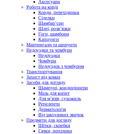
Аксесуари
Робота на корді
Корди, перехідники
Сіделки
Шамбар’єри
Шлеї, розв’язки
Гоги, шамбони
Капцунги
Мартингали та шпрунти
Недоуздки та чомбури
Недоуздки
Чомбури
Недоуздок з чомбуром
Транспортування
Захист від комах
Засоби для догляду
Шампуні, кондиціонери
Мазь для копит
Для м’язів, сухожиль
Репеленти
Дерматологія
Від шкідливих звичок
Предмети для догляду
Щітки, скребки
Гачки, пензлики