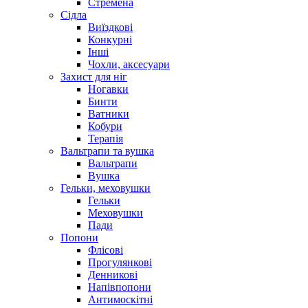
Стремена
Сідла
Виїздкові
Конкурні
Інші
Чохли, аксесуари
Захист для ніг
Ногавки
Бинти
Ватники
Кобури
Терапія
Вальтрапи та вушка
Вальтрапи
Вушка
Гельки, меховушки
Гельки
Меховушки
Пади
Попони
Флісові
Прогулянкові
Денникові
Напівпопони
Антимоскітні