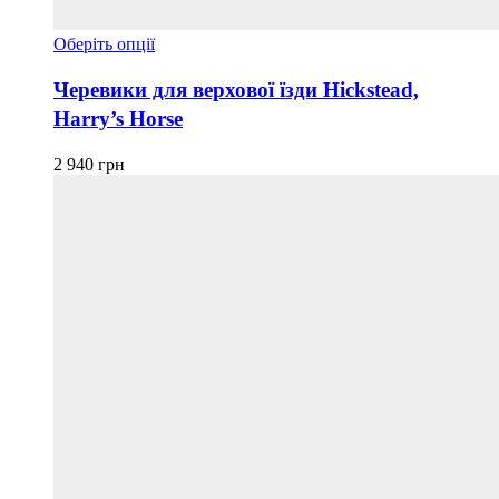
Цей
Оберіть опції
товар
має
Черевики для верхової їзди Hickstead,
кілька
Harry’s Horse
варіантів.
Параметри
можна
2 940
грн
вибрати
на
сторінці
товару