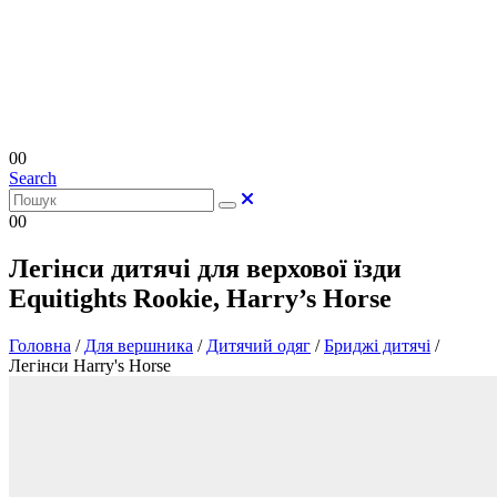
0
0
Search
0
0
Легінси дитячі для верхової їзди
Equitights Rookie, Harry’s Horse
Головна
/
Для вершника
/
Дитячий одяг
/
Бриджі дитячі
/
Легінси Harry's Horse