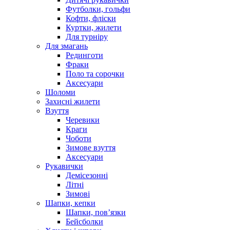
Футболки, гольфи
Кофти, фліски
Куртки, жилети
Для турніру
Для змагань
Рединготи
Фраки
Поло та сорочки
Аксесуари
Шоломи
Захисні жилети
Взуття
Черевики
Краги
Чоботи
Зимове взуття
Аксесуари
Рукавички
Демісезонні
Літні
Зимові
Шапки, кепки
Шапки, пов’язки
Бейсболки