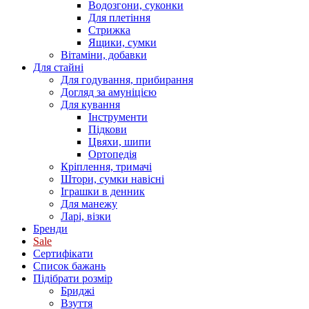
Водозгони, суконки
Для плетіння
Стрижка
Ящики, сумки
Вітаміни, добавки
Для стайні
Для годування, прибирання
Догляд за амуніцією
Для кування
Інструменти
Підкови
Цвяхи, шипи
Ортопедія
Кріплення, тримачі
Штори, сумки навісні
Іграшки в денник
Для манежу
Ларі, візки
Бренди
Sale
Сертифікати
Список бажань
Підібрати розмір
Бриджі
Взуття