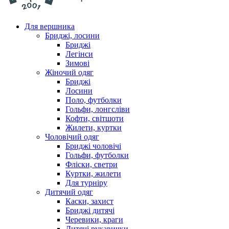
Для вершника
Бриджі, лосини
Бриджі
Легінси
Зимові
Жіночий одяг
Бриджі
Лосини
Поло, футболки
Гольфи, лонгсліви
Кофти, світшоти
Жилети, куртки
Чоловічий одяг
Бриджі чоловічі
Гольфи, футболки
Фліски, светри
Куртки, жилети
Для турніру
Дитячий одяг
Каски, захист
Бриджі дитячі
Черевики, краги
Дитячі рукавички