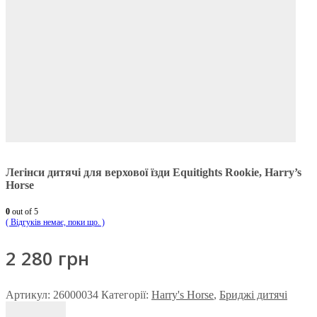
Легінси дитячі для верхової їзди Equitights Rookie, Harry’s
Horse
0
out of 5
( Відгуків немає, поки що. )
2 280
грн
Артикул:
26000034
Категорії:
Harry's Horse
,
Бриджі дитячі