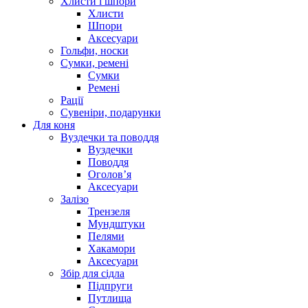
Хлисти і шпори
Хлисти
Шпори
Аксесуари
Гольфи, носки
Сумки, ремені
Сумки
Ремені
Рації
Сувеніри, подарунки
Для коня
Вуздечки та поводдя
Вуздечки
Поводдя
Оголов’я
Аксесуари
Залізо
Трензеля
Мундштуки
Пелями
Хакамори
Аксесуари
Збір для сідла
Підпруги
Путлища