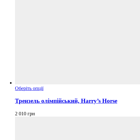
Цей
Оберіть опції
товар
має
Трензель олімпійський, Harry’s Horse
кілька
варіантів.
2 010
грн
Параметри
можна
вибрати
на
сторінці