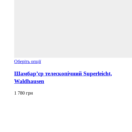
Цей
Оберіть опції
товар
має
Шамбар’єр телескопічний Superleicht,
кілька
Waldhausen
варіантів.
Параметри
можна
1 780
грн
вибрати
на
сторінці
товару