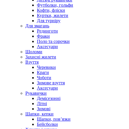
Футболки, гольфи
Кофти, фліски
Куртки, жилети
Для турніру
Для змагань
Рединготи
Фраки
Поло та сорочки
Аксесуари
Шоломи
Захисні жилети
Взуття
Черевики
Краги
Чоботи
Зимове взуття
Аксесуари
Рукавички
Демісезонні
Літні
Зимові
Шапки, кепки
Шапки, пов’язки
Бейсболки