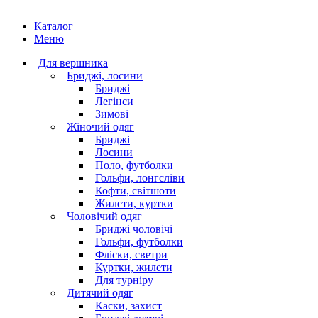
Каталог
Меню
Для вершника
Бриджі, лосини
Бриджі
Легінси
Зимові
Жіночий одяг
Бриджі
Лосини
Поло, футболки
Гольфи, лонгсліви
Кофти, світшоти
Жилети, куртки
Чоловічий одяг
Бриджі чоловічі
Гольфи, футболки
Фліски, светри
Куртки, жилети
Для турніру
Дитячий одяг
Каски, захист