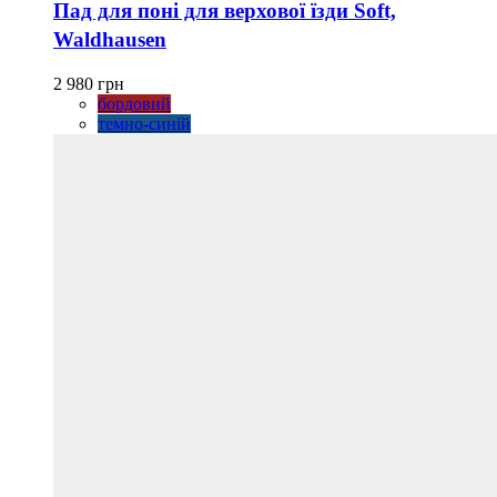
має
Пад для поні для верхової їзди Soft,
кілька
Waldhausen
варіантів.
Параметри
можна
2 980
грн
вибрати
бордовий
на
темно-синій
сторінці
товару