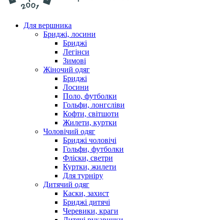
Для вершника
Бриджі, лосини
Бриджі
Легінси
Зимові
Жіночий одяг
Бриджі
Лосини
Поло, футболки
Гольфи, лонгсліви
Кофти, світшоти
Жилети, куртки
Чоловічий одяг
Бриджі чоловічі
Гольфи, футболки
Фліски, светри
Куртки, жилети
Для турніру
Дитячий одяг
Каски, захист
Бриджі дитячі
Черевики, краги
Дитячі рукавички