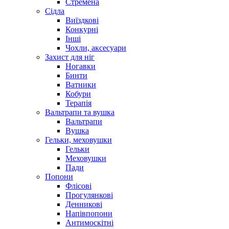
Стремена
Сідла
Виїздкові
Конкурні
Інші
Чохли, аксесуари
Захист для ніг
Ногавки
Бинти
Ватники
Кобури
Терапія
Вальтрапи та вушка
Вальтрапи
Вушка
Гельки, меховушки
Гельки
Меховушки
Пади
Попони
Флісові
Прогулянкові
Денникові
Напівпопони
Антимоскітні