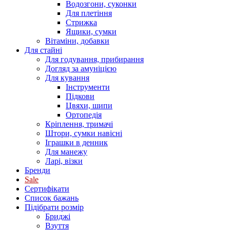
Водозгони, суконки
Для плетіння
Стрижка
Ящики, сумки
Вітаміни, добавки
Для стайні
Для годування, прибирання
Догляд за амуніцією
Для кування
Інструменти
Підкови
Цвяхи, шипи
Ортопедія
Кріплення, тримачі
Штори, сумки навісні
Іграшки в денник
Для манежу
Ларі, візки
Бренди
Sale
Сертифікати
Список бажань
Підібрати розмір
Бриджі
Взуття