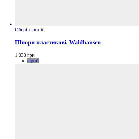
Цей
Оберіть опції
товар
має
Шпори пластикові, Waldhausen
кілька
варіантів.
1 030
грн
Параметри
сірий
можна
вибрати
на
сторінці
товару