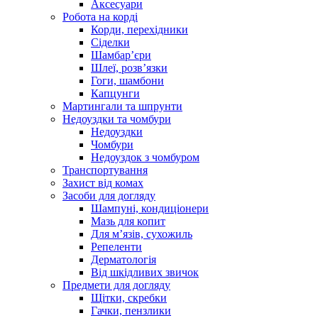
Аксесуари
Робота на корді
Корди, перехідники
Сіделки
Шамбар’єри
Шлеї, розв’язки
Гоги, шамбони
Капцунги
Мартингали та шпрунти
Недоуздки та чомбури
Недоуздки
Чомбури
Недоуздок з чомбуром
Транспортування
Захист від комах
Засоби для догляду
Шампуні, кондиціонери
Мазь для копит
Для м’язів, сухожиль
Репеленти
Дерматологія
Від шкідливих звичок
Предмети для догляду
Щітки, скребки
Гачки, пензлики