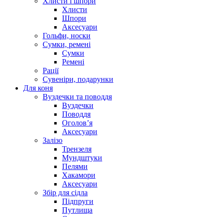
Хлисти і шпори
Хлисти
Шпори
Аксесуари
Гольфи, носки
Сумки, ремені
Сумки
Ремені
Рації
Сувеніри, подарунки
Для коня
Вуздечки та поводдя
Вуздечки
Поводдя
Оголов’я
Аксесуари
Залізо
Трензеля
Мундштуки
Пелями
Хакамори
Аксесуари
Збір для сідла
Підпруги
Путлища